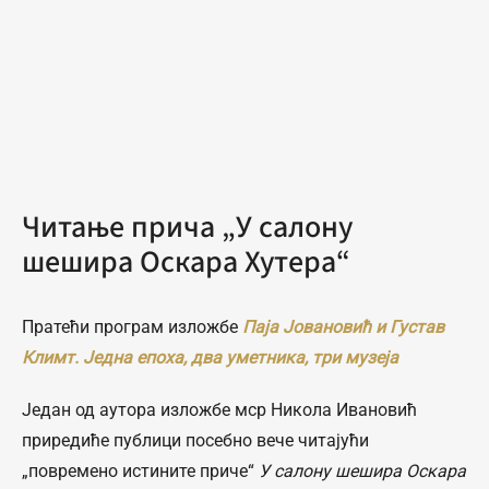
Читање прича „У салону
шешира Оскара Хутера“
Пратећи програм изложбе
Паја Јовановић и Густав
Климт. Једна епоха, два уметника, три музеја
Један од аутора изложбе мср Никола Ивановић
приредиће публици посебно вече читајући
„повремено истините приче“
У салону шешира Оскара