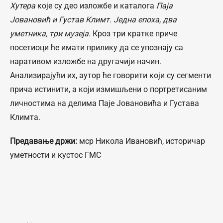
Хутера
које су део изложбе и каталога
Паја
Јовановић и Густав Климт. Једна епоха, два
уметника, три музеја
.
Кроз три кратке приче
посетиоци ће имати прилику да се упознају са
наративом изложбе на другачији начин.
Анализирајући их, аутор ће говорити који су сегменти
прича истинити, а који измишљени о портретисаним
личностима на делима Паје Јовановића и Густава
Климта.
Предавање држи:
мср Никола Ивановић, историчар
уметности и кустос ГМС