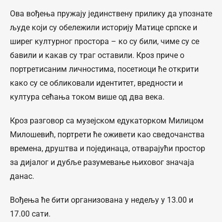
Ова вођења пружају јединствену прилику да упознате
људе који су обележили историју Матице српске и
ширег културног простора – ко су били, чиме су се
бавили и какав су траг оставили. Кроз приче о
портретисаним личностима, посетиоци ће открити
како су се обликовали идентитет, вредности и
култура сећања током више од два века.
Кроз разговор са музејском едукаторком Милицом
Милошевић, портрети ће оживети као сведочанства
времена, друштва и појединаца, отварајући простор
за дијалог и дубље разумевање њиховог значаја
данас.
Вођења ће бити организована у недељу у 13.00 и
17.00 сати.