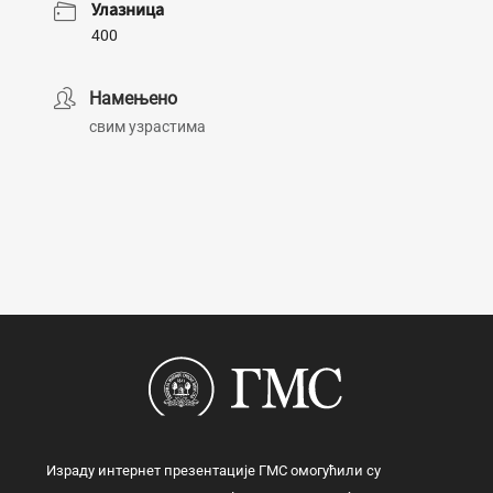
Улазница
400
Намењено
свим узрастима
Израду интернет презентације ГМС омогућили су