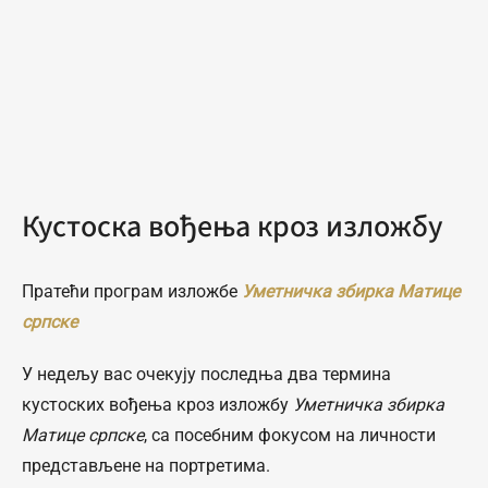
Кустоска вођења кроз изложбу
Пратећи програм изложбе
Уметничка збирка Матице
српске
У недељу вас очекују последња два термина
кустоских вођења кроз изложбу
Уметничка збирка
Матице српске
, са посебним фокусом на личности
представљене на портретима.