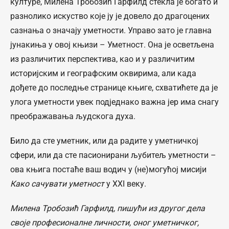
културе, Милена Тробозић Гарфилд стекла је богато и
разнолико искуство које ју је довело до драгоцених
сазнања о значају уметности. Управо зато је главна
јунакиња у овој књизи – Уметност. Она је осветљена
из различитих перспектива, као и у различитим
историјским и географским оквирима, али када
дођете до последње странице књиге, схватићете да је
улога уметности увек подједнако важна јер има снагу
преображавања људскога духа.
Било да сте уметник, или да радите у уметничкој
сфери, или да сте пасионирани љубитељ уметности –
ова књига постаће ваш водич у (не)могућој мисији
Како сачувати уметност
у XXI веку.
Милена Тробозић Гарфилд, пишући из другог дела
своје професионалне личности, оног уметничког,