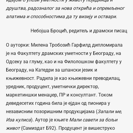
друштва, радозналог за нова открића и опремљеног
алатима и способностима да ту визију и оствари.
Небојша Броцић, редитељ и драмски писац
О ауторки: Милена Тробозић Гарфилд дипломирала
је на Факултету драмских уметности у Београду, на
Одсеку за глуму, као и на Филолошком факултету у
Београду, на Катедри за шпански језик и
књижевност. Радила је као књижевни преводилац,
уредник, продуцент, уметнички директор,
маркетиншки менаџер, ПР и консултант. Током
деведесетих година била је ејдан од пионира у
независним позоришним продукцијама (
Запали ме
,
Иза кулиса
). Аутор је књиге
Мали савети за бољи
живот
(Самиздат Б92). Продуцент је вишеструко