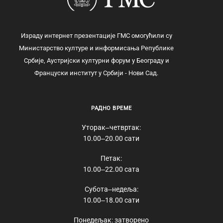
Израду интернет презентације ГМС омогућили су
Министарство културе и информисања Републике
Србије, Аустријски културни форум у Београду и
Француски институт у Србији - Нови Сад.
РАДНО ВРЕМЕ
Уторак‒четвртак:
10.00‒20.00 сати
Петак:
10.00‒22.00 сата
Субота‒недеља:
10.00‒18.00 сати
Понедељак: затворено