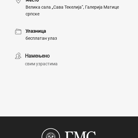
Место
Велика сала „Сава Текелија”, Галерија Матице
српске
Улазница
бесплатан улаз
Намењено
свим узрастима