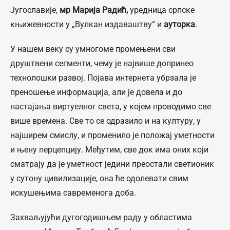
Југославије,
мр Марија Радић,
уредница српске
књижевности у „Вулкан издаваштву“ и
ауторка
.
У нашем веку су умногоме промењени сви
друштвени сегменти, чему је највише допринео
технолошки развој. Појава интернета убрзала је
преношење информација, али је довела и до
настајања виртуелног света, у којем проводимо све
више времена. Све то се одразило и на културу, у
најширем смислу, и променило је положај уметности
и њену перцепцију. Међутим, све док има оних који
сматрају да је уметност једини преостали светионик
у сутону цивилизације, она ће одолевати свим
искушењима савременога доба.
Захваљујући дугогодишњем раду у областима