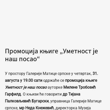
Промоција књиге „Уметност је
наш посао“
У простору Галерије Матице српске у четвртак,
31.
августа у 19.00 сати
одржаће се
промоција књиге
Уметност је наш посао
ауторке
Милене Тробозић
Гарфилд
. О књизи ће говорити
др Тијана
Палковљевић Бугарски
, управница Галерије Матице
српске,
мр Неда Кнежевић
, директорка Музеја