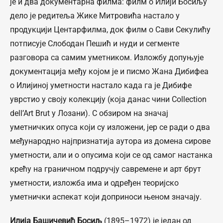
је и два документарна филма: филм о Илији Босиљу
дело је редитеља Жике Митровића настало у
продукцији Центарфилма, док филм о Сави Секулићу
потписује Слободан Пешић и нуди и сегменте
разговора са самим уметником. Изложбу допуњује
документација међу којом је и писмо Жана Дибифеа
о Илијиној уметности настало када га је Дибифе
уврстио у своју колекцију (која данас чини Collection
dell’Art Brut у Лозани). С обзиром на значај
уметничких опуса који су изложени, јер се ради о два
међународно најпризнатија аутора из домена сирове
уметности, али и о опусима који се од самог настанка
крећу на граничном подручју савремене и арт брут
уметности, изложба има и одређен теоријско
уметнички аспекат који доприноси њеном значају.
Илија Башичевић Босиљ
(1895–1972) је један од