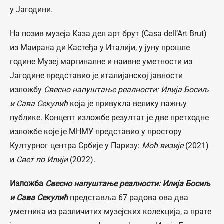
у Јагодини.
На позив музеја Каза дел арт брут (Casa dell’Art Brut)
из Маирана ди Кастеђа у Италији, у јуну прошле
године Музеј маргиналне и наивне уметности из
Јагодине представио је италијанској јавности
изложбу
Свесно напуштање реалности: Илија Босиљ
и Сава Секулић
која је привукла велику пажњу
публике. Концепт изложбе резултат је две претходне
изложбе које је МНМУ представио у простору
Културног центра Србије у Паризу:
Моћ визије
(2021)
и
Свет по Илији
(2022).
Изложба
Свесно напуштање реалности: Илија Босиљ
и Сава Секулић
представља 67 радова ова два
уметника из различитих музејских колекција, а прате