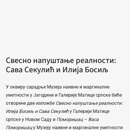
Свесно напуштање реалности:
Сава Секулић и Илија Босиљ
У оквиру сарадње Музеја наивне и маргиналне
уметности у Јагодини и Галерије Матице српске биће
отворене две изложбе
Свесно напуштање реалности:
Илија Босиљ и Сава Секулић
у Галерији Матице
српске у Новом Саду и
Поморишац – Васа
Поморишац
у Музеју наивне и маргиналне уметности