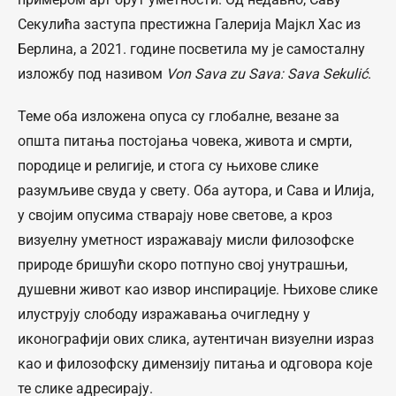
Секулића заступа престижна Галерија Мајкл Хас из
Берлина, а 2021. године посветила му је самосталну
изложбу под називом
Von Sava zu Sava: Sava Sekulić
.
Теме оба изложена опуса су глобалне, везане за
општа питања постојања човека, живота и смрти,
породице и религије, и стога су њихове слике
разумљиве свуда у свету. Оба аутора, и Сава и Илија,
у својим опусима стварају нове светове, а кроз
визуелну уметност изражавају мисли филозофске
природе бришући скоро потпуно свој унутрашњи,
душевни живот као извор инспирације. Њихове слике
илуструју слободу изражавања очигледну у
иконографији ових слика, аутентичан визуелни израз
као и филозофску димензију питања и одговора које
те слике адресирају.