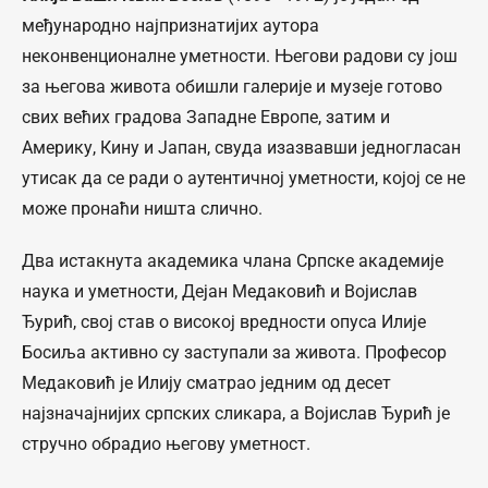
међународно најпризнатијих аутора
неконвенционалне уметности. Његови радови су још
за његова живота обишли галерије и музеје готово
свих већих градова Западне Европе, затим и
Америку, Кину и Јапан, свуда изазвавши једногласан
утисак да се ради о аутентичној уметности, којој се не
може пронаћи ништа слично.
Два истакнута академика члана Српске академије
наука и уметности, Дејан Медаковић и Војислав
Ђурић, свој став о високој вредности опуса Илије
Босиља активно су заступали за живота. Професор
Медаковић је Илију сматрао једним од десет
најзначајнијих српских сликара, а Војислав Ђурић је
стручно обрадио његову уметност.