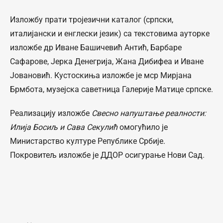
Изложбу прати тројезични каталог (српски,
италијански и енглески језик) са текстовима ауторке
изложбе др Иване Башичевић Антић, Барбаре
Сафарове, Јерка Денегрија, Жана Дибифеа и Иване
Јовановић. Кустоскиња изложбе је мср Мирјана
Брмбота, музејска саветница Галерије Матице српске.
Реализацију изложбе
Свесно напуштање реалности:
Илија Босиљ и Сава Секулић
омогућило је
Министарство културе Републике Србије.
Покровитељ изложбе је ДДОР осигурање Нови Сад.