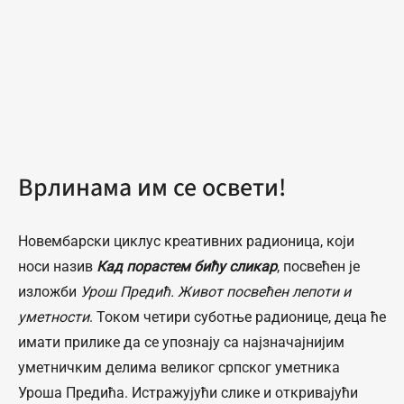
Врлинама им се освети!
Новембарски циклус креативних радионица, који
носи назив
Кад порастем бићу сликар
, посвећен је
изложби
Урош Предић. Живот посвећен лепоти и
уметности
. Током четири суботње радионице, деца ће
имати прилике да се упознају са најзначајнијим
уметничким делима великог српског уметника
Уроша Предића. Истражујући слике и откривајући