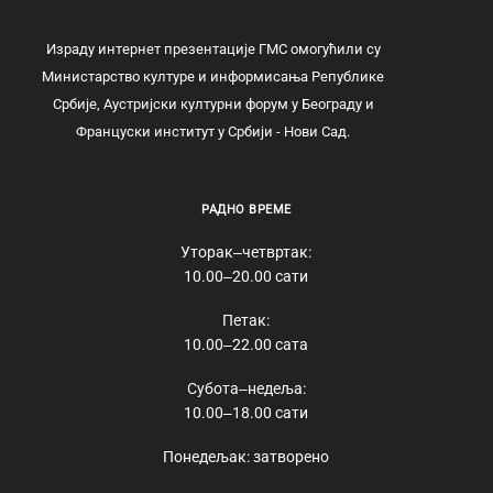
Израду интернет презентације ГМС омогућили су
Министарство културе и информисања Републике
Србије, Аустријски културни форум у Београду и
Француски институт у Србији - Нови Сад.
РАДНО ВРЕМЕ
Уторак‒четвртак:
10.00‒20.00 сати
Петак:
10.00‒22.00 сата
Субота‒недеља:
10.00‒18.00 сати
Понедељак: затворено