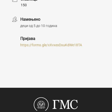
150
Намењено
деци од 5 до 10 година
Пријава
https://forms.gle/xXvxexDxuKdWe18TA