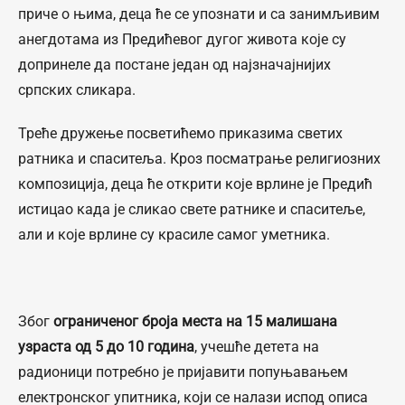
приче о њима, деца ће се упознати и са занимљивим
анегдотама из Предићевог дугог живота које су
допринеле да постане један од најзначајнијих
српских сликара.
Треће дружење посветићемо приказима светих
ратника и спаситеља. Кроз посматрање религиозних
композиција, деца ће открити које врлине је Предић
истицао када је сликао свете ратнике и спаситеље,
али и које врлине су красиле самог уметника.
Због
ограниченог броја места на 15 малишана
узраста од 5 до 10 година
, учешће детета на
радионици потребно је пријавити попуњавањем
електронског упитника, који се налази испод описа