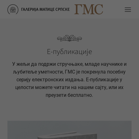
Прескочи
на
садржај
Е-публикације
У жељи да подржи стручњаке, младе научнике и
љубитеље уметности, ГМС је покренула посебну
серију електронских издања. Е-публикације у
целости можете читати на нашем сајту, или их
преузети бесплатно.