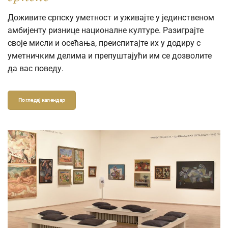
Доживите српску уметност и уживајте у јединственом
амбијенту ризнице националне културе. Разиграјте
своје мисли и осећања, преиспитајте их у додиру с
уметничким делима и препуштајући им се дозволите
да вас поведу.
Погледај календар