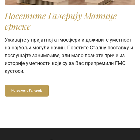
Посетите Галерију Матице
српске
Уживајте у пријатној атмосфери и доживите уметност
на најбољи могући начин. Посетите Сталну поставку и
послушајте занимљиве, али мало познате приче из
историје уметности које су за Вас припремили ГМС
кустоси.
Истражите Галерију