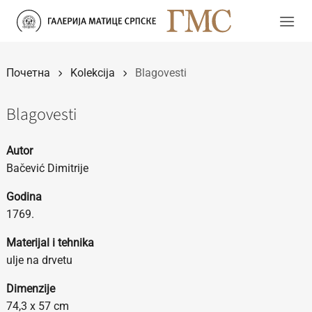
Прескочи
на
садржај
Почетна
Kolekcija
Blagovesti
Blagovesti
Autor
Bačević Dimitrije
Godina
1769.
Materijal i tehnika
ulje na drvetu
Dimenzije
74,3 x 57 cm