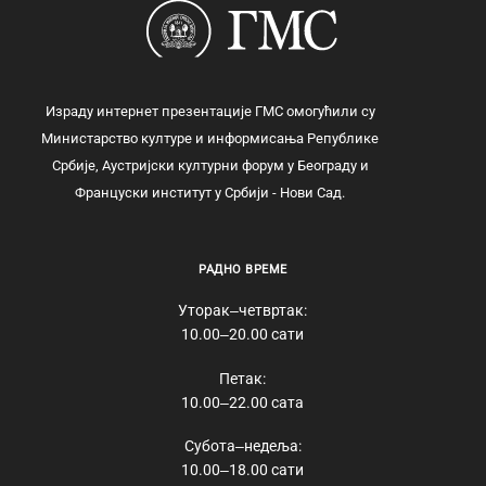
Израду интернет презентације ГМС омогућили су
Министарство културе и информисања Републике
Србије, Аустријски културни форум у Београду и
Француски институт у Србији - Нови Сад.
РАДНО ВРЕМЕ
Уторак‒четвртак:
10.00‒20.00 сати
Петак:
10.00‒22.00 сата
Субота‒недеља:
10.00‒18.00 сати