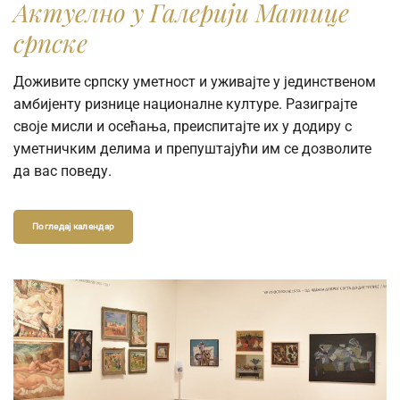
Актуелно у Галерији Матице
српске
Доживите српску уметност и уживајте у јединственом
амбијенту ризнице националне културе. Разиграјте
своје мисли и осећања, преиспитајте их у додиру с
уметничким делима и препуштајући им се дозволите
да вас поведу.
Погледај календар