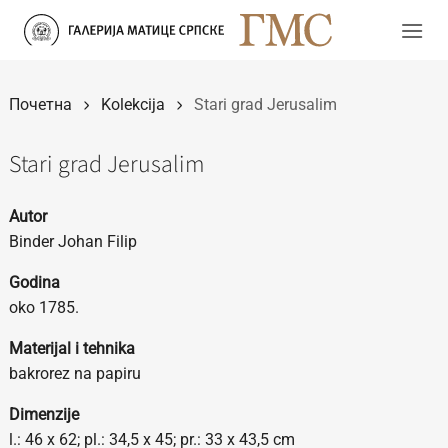
Прескочи
на
садржај
Почетна
Kolekcija
Stari grad Jerusalim
Stari grad Jerusalim
Autor
Binder Johan Filip
Godina
oko 1785.
Materijal i tehnika
bakrorez na papiru
Dimenzije
l.: 46 x 62; pl.: 34,5 x 45; pr.: 33 x 43,5 cm