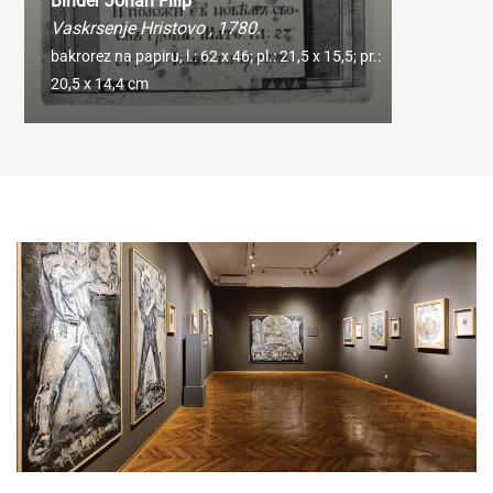
Binder Johan Filip
Vaskrsenje Hristovo
, 1780.
bakrorez na papiru,
l.: 62 x 46; pl.: 21,5 x 15,5; pr.:
20,5 x 14,4 cm
Ukoliko fotografiju koristite u obrazovne svrhe i
odgovara vam rezolucija od 720 piksela širine (72dpi),
možete je preuzeti direktno iz pretraživača kolekcije.
Ukoliko vam je potrebna fotografija visoke rezolucije radi
publikovanja ili reprodukovanja u naučne, stručne ili
komercijalne svrhe, molimo vas da popunite online
Zahtev za izdavanje digitalne fotografije.