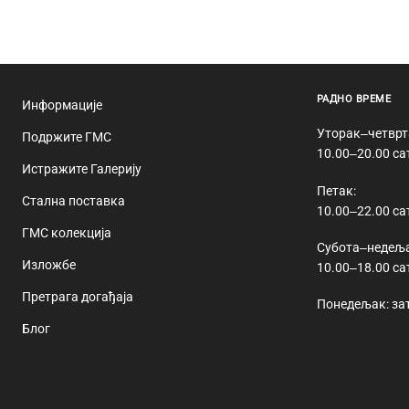
РАДНО ВРЕМЕ
Информације
Уторак‒четврт
Подржите ГМС
10.00‒20.00 са
Истражите Галерију
Петак:
Стална поставка
10.00‒22.00 са
ГМС колекција
Субота‒недеља
Изложбе
10.00‒18.00 са
Претрага догађаја
Понедељак: за
Блог