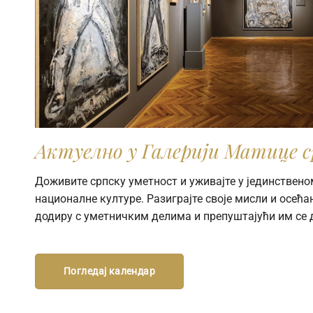
Актуелно у Галерији Матице с
Доживите српску уметност и уживајте у јединствено
националне културе. Разиграјте своје мисли и осећањ
додиру с уметничким делима и препуштајући им се 
Погледај календар