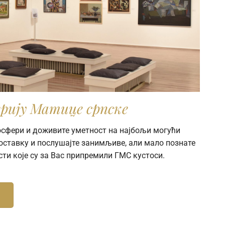
рију Матице српске
мосфери и доживите уметност на најбољи могући
поставку и послушајте занимљиве, али мало познате
сти које су за Вас припремили ГМС кустоси.