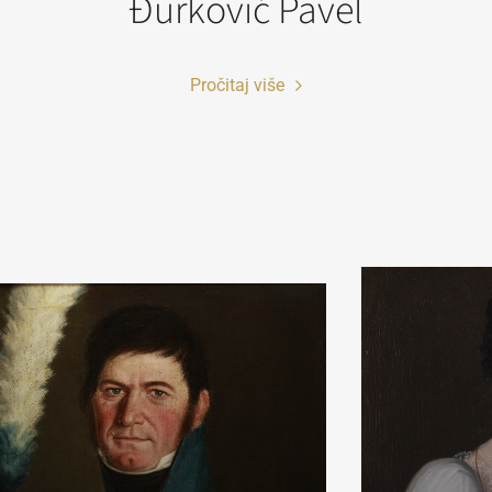
Đurković Pavel
Pročitaj više
ko fotografiju koristite u obrazovne svrhe i odgovara vam rezoluc
sela širine (72dpi), možete je preuzeti direktno iz pretraživača ko
iko vam je potrebna fotografija visoke rezolucije radi publikovanj
rodukovanja u naučne, stručne ili komercijalne svrhe, molimo va
popunite online Zahtev za izdavanje digitalne fotografije.