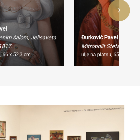
vel
enim šalom, Jelisaveta
Đurković Pavel
 1817.
Mitropolit Stefan Strati
u,
66 x 52,3 cm
ulje na platnu,
65,5 x 54 c