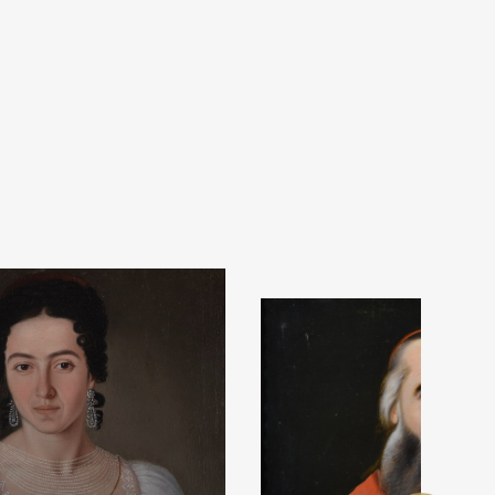
ija od
lekcije.
a ili
s da