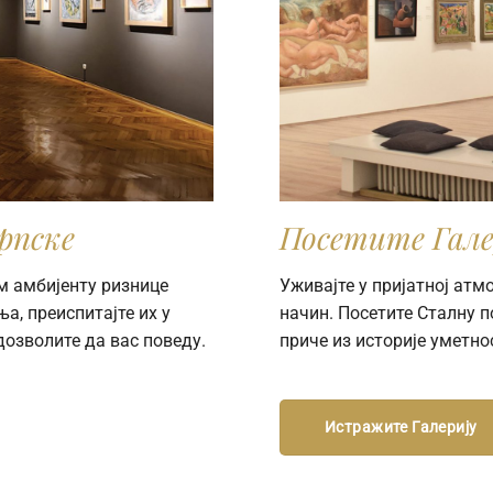
рпске
Посетите Гале
м амбијенту ризнице
Уживајте у пријатној ат
а, преиспитајте их у
начин. Посетите Сталну 
дозволите да вас поведу.
приче из историје уметно
Истражите Галерију