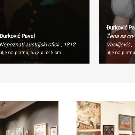
Đurković Pa
Đurković Pavel
Žena sa crv
Nepoznati austrijski oficir
, 1812.
Vasilijević
,
ulje na platnu,
65,2 x 52,5 cm
ulje na platn