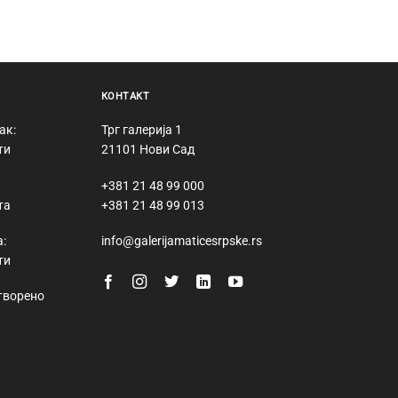
КОНТАКТ
ак:
Трг галерија 1
ти
21101 Нови Сад
+381 21 48 99 000
та
+381 21 48 99 013
:
info@galerijamaticesrpske.rs
ти
творено