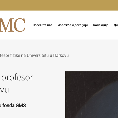
Посетите нас
Изложбе и догађаји
Колекција
Ди
ofesor fizike na Univerzitetu u Harkovu
i profesor
ovu
ru fonda GMS