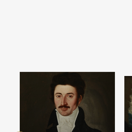
Ukoli
720 pik
Ukol
rep