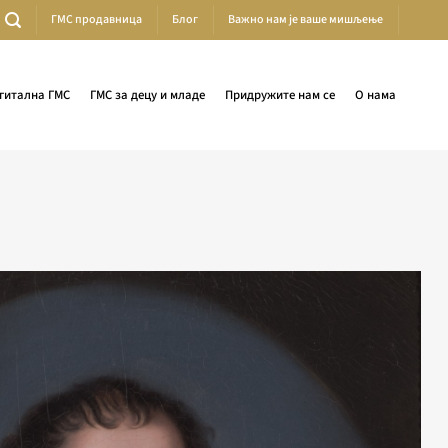
ГМС продавница
Блог
Важно нам је ваше мишљење
гитална ГМС
ГМС за децу и младе
Придружите нам се
О нама