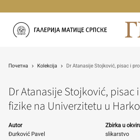
Прескочи
на
садржај
Почетна
Kolekcija
Dr Atanasije Stojković, pisac i pr
Dr Atanasije Stojković, pisac 
fizike na Univerzitetu u Hark
Autor
Zbirka u okvi
Đurković Pavel
slikarstvo