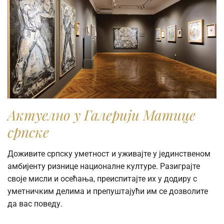
Актуелно у Галерији Матице
српске
Доживите српску уметност и уживајте у јединственом
амбијенту ризнице националне културе. Разиграјте
своје мисли и осећања, преиспитајте их у додиру с
уметничким делима и препуштајући им се дозволите
да вас поведу.