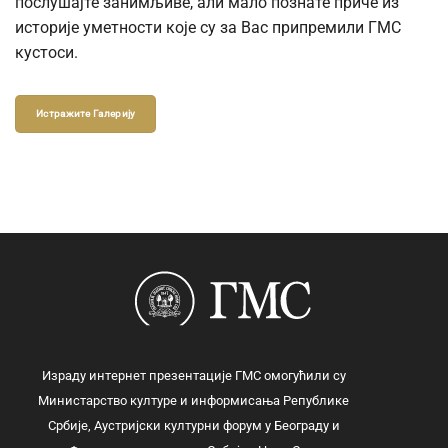
послушајте занимљиве, али мало познате приче из
историје уметности које су за Вас припремили ГМС
кустоси.
Истражите Галерију
Израду интернет презентације ГМС омогућили су
Министарство културе и информисања Републике
Србије, Аустријски културни форум у Београду и