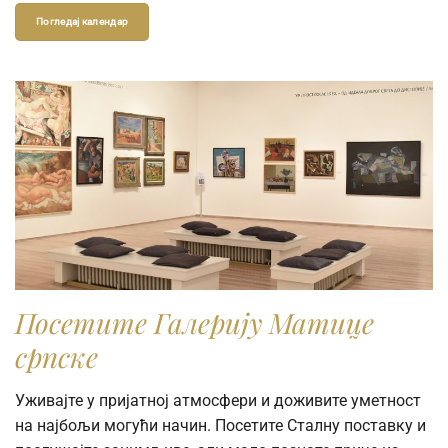
Погледај календар
Посетите Галерију Матице
српске
Уживајте у пријатној атмосфери и доживите уметност
на најбољи могући начин. Посетите Сталну поставку и