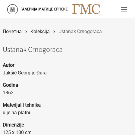
Прескочи
на
садржај
Почетна
Kolekcija
Ustanak Crnogoraca
Ustanak Crnogoraca
Autor
Jakšić Georgije Đura
Godina
1862.
Materijal i tehnika
ulje na platnu
Dimenzije
125 x 100 cm