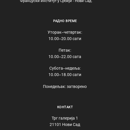
Француски институт у Србији - Нови Сад.
РАДНО ВРЕМЕ
Уторак‒четвртак:
10.00‒20.00 сати
Петак:
10.00‒22.00 сата
Субота‒недеља:
10.00‒18.00 сати
Понедељак: затворено
КОНТАКТ
Трг галерија 1
21101 Нови Сад