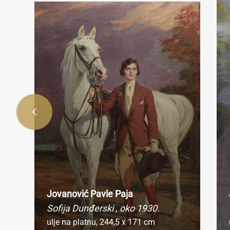
Ukoli
720 pik
Ukol
rep
Jovanović Pavle Paja
Sofija Dunđerski
, oko 1930.
ulje na platnu,
244,5 x 171 cm