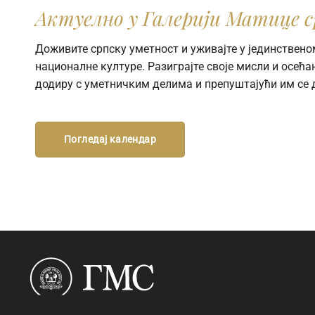
Актуелно у Галерији Матице с
Доживите српску уметност и уживајте у јединствено
националне културе. Разиграјте своје мисли и осећањ
додиру с уметничким делима и препуштајући им се 
Погледај календар