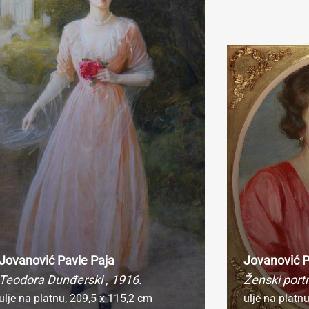
ko fotografiju koristite u obrazovne svrhe i odgovara vam rezoluc
sela širine (72dpi), možete je preuzeti direktno iz pretraživača ko
iko vam je potrebna fotografija visoke rezolucije radi publikovanj
rodukovanja u naučne, stručne ili komercijalne svrhe, molimo va
popunite online Zahtev za izdavanje digitalne fotografije.
Jovanović Pavle Paja
Jovanović P
Teodora Dunđerski
, 1916.
Ženski port
ulje na platnu,
209,5 x 115,2 cm
ulje na platn