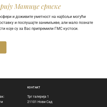
рију Матице српске
мосфери и доживите уметност на најбољи могући
поставку и послушајте занимљиве, али мало познате
сти које су за Вас припремили ГМС кустоси.
КОНТАКТ
ак:
Трг галерија 1
ти
21101 Нови Сад