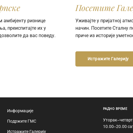
рпске
Посетите Гале
м амбијенту ризнице
Уживајте у пријатној ат
а, преиспитајте их у
начин. Посетите Сталну 
дозволите да вас поведу.
приче из историје уметно
Истражите Галерију
РАДНО ВРЕМЕ
Информације
Уторак‒четврт
Подржите ГМС
10.00‒20.00 са
Истражите Галерију