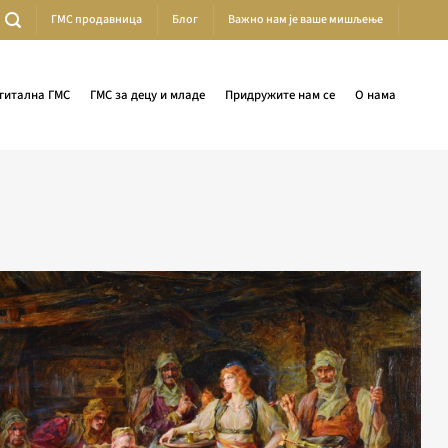
ГМС продавница
Блог
Важно нам је ваше мишљење
гитална ГМС
ГМС за децу и младе
Придружите нам се
О нама