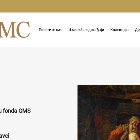
Посетите нас
Изложбе и догађаји
Колекција
Ди
ru fonda GMS
avci