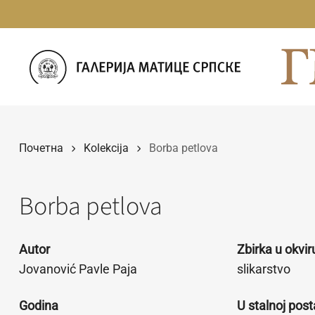
Прескочи
на
садржај
Почетна
Kolekcija
Borba petlova
Borba petlova
Autor
Zbirka u okvi
Jovanović Pavle Paja
slikarstvo
Godina
U stalnoj post