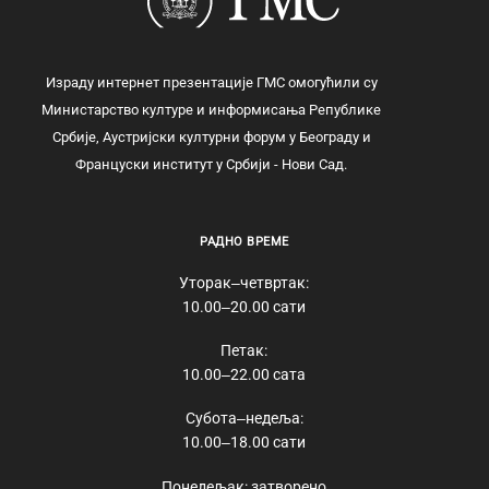
Израду интернет презентације ГМС омогућили су
Министарство културе и информисања Републике
Србије, Аустријски културни форум у Београду и
Француски институт у Србији - Нови Сад.
РАДНО ВРЕМЕ
Уторак‒четвртак:
10.00‒20.00 сати
Петак:
10.00‒22.00 сата
Субота‒недеља:
10.00‒18.00 сати
Понедељак: затворено