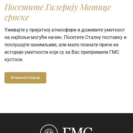
Посетите Галерију Матице
српске
Уживајте у пријатној атмосфери и доживите уметност
на најбољи могући начин. Посетите Сталну поставку и
послушајте занимљиве, али мало познате приче из
историје уметности које су за Вас припремили ГМС
кустоси.
Истражите Галерију