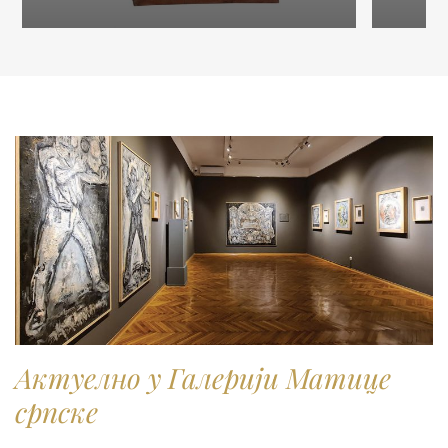
publikovanja ili reprodukovanja u naučne, stručne ili
komercijalne svrhe, molimo vas da popunite online
Zahtev za izdavanje digitalne fotografije.
Актуелно у Галерији Матице
српске