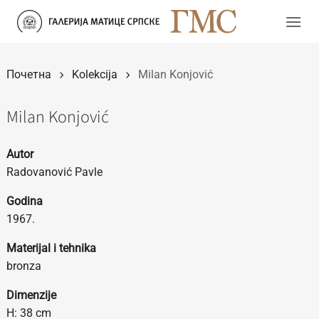
Прескочи
на
садржај
Почетна
Kolekcija
Milan Konjović
Milan Konjović
Autor
Radovanović Pavle
Godina
1967.
Materijal i tehnika
bronza
Dimenzije
H: 38 cm