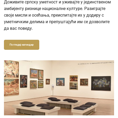
Доживите српску уметност и уживајте у јединственом
амбијенту ризнице националне културе. Разиграјте
своје мисли и осећања, преиспитајте их у додиру с
уметничким делима и препуштајући им се дозволите
да вас поведу.
Погледај календар