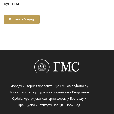
кустоси.
Истражите Галерију
Израду интернет презентације ГМС омогућили су
Министарство културе и информисања Републике
Србије, Аустријски културни форум у Београду и
Француски институт у Србији - Нови Сад.