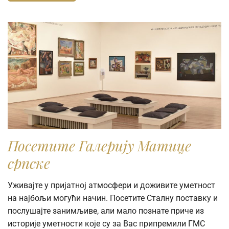
Посетите Галерију Матице
српске
Уживајте у пријатној атмосфери и доживите уметност
на најбољи могући начин. Посетите Сталну поставку и
послушајте занимљиве, али мало познате приче из
историје уметности које су за Вас припремили ГМС