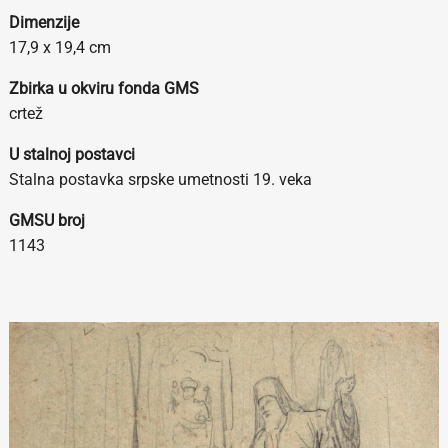
Dimenzije
17,9 х 19,4 cm
Zbirka u okviru fonda GMS
crtež
U stalnoj postavci
Stalna postavka srpske umetnosti 19. veka
GMSU broj
1143