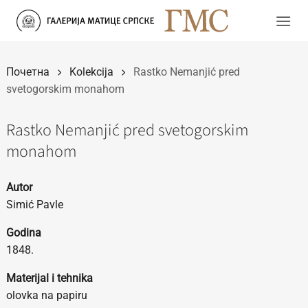
Прескочи
на
садржај
Почетна
Kolekcija
Rastko Nemanjić pred
svetogorskim monahom
Rastko Nemanjić pred svetogorskim
monahom
Autor
Simić Pavle
Godina
1848.
Materijal i tehnika
olovka na papiru