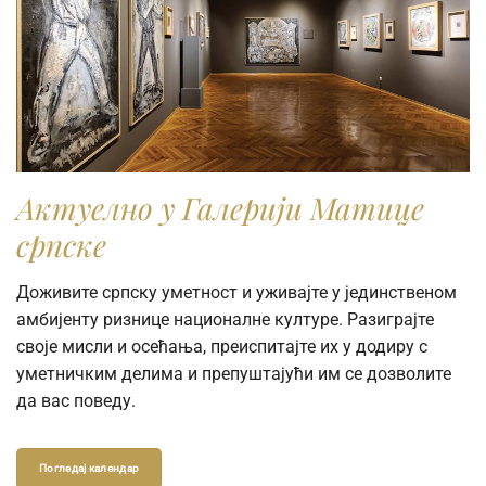
Актуелно у Галерији Матице
српске
Доживите српску уметност и уживајте у јединственом
амбијенту ризнице националне културе. Разиграјте
своје мисли и осећања, преиспитајте их у додиру с
уметничким делима и препуштајући им се дозволите
да вас поведу.
Погледај календар