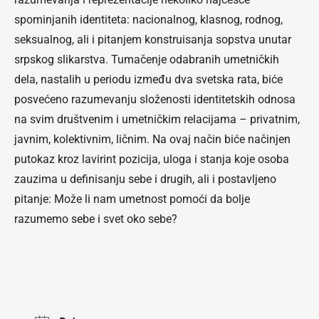
spominjanih identiteta: nacionalnog, klasnog, rodnog,
seksualnog, ali i pitanjem konstruisanja sopstva unutar
srpskog slikarstva. Tumačenje odabranih umetničkih
dela, nastalih u periodu između dva svetska rata, biće
posvećeno razumevanju složenosti identitetskih odnosa
na svim društvenim i umetničkim relacijama – privatnim,
javnim, kolektivnim, ličnim. Na ovaj način biće načinjen
putokaz kroz lavirint pozicija, uloga i stanja koje osoba
zauzima u definisanju sebe i drugih, ali i postavljeno
pitanje: Može li nam umetnost pomoći da bolje
razumemo sebe i svet oko sebe?