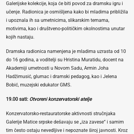
Galerijske kolekcije, koja će biti povod za dramsku igru i
učenje. Radionica je osmišljena kako bi mladima približila
i upoznala ih sa umetnicima, slikarskim temama,
motivima, kao i društveno-političkim okolnostima unutar
kojih nastaju.
Dramska radionica namenjena je mladima uzrasta od 10
do 16 godina, a voditelji su Hristina Muratidu, docent na
Akademiji umetnosti u Novom Sadu, Armin Joha
Hadžimusić, glumac i dramski pedagog, kao i Jelena
Bobić, muzejski edukator GMS.
19.00 sati:
Otvoreni konzervatorski atelje
Konzervatorsko-restauratorske aktivnosti stručnjaka
Galerije Matice srpske dešavaju se „iza zavese“ i samim
tim često ostaju nevedljive i nepoznate široj javnosti. Kroz