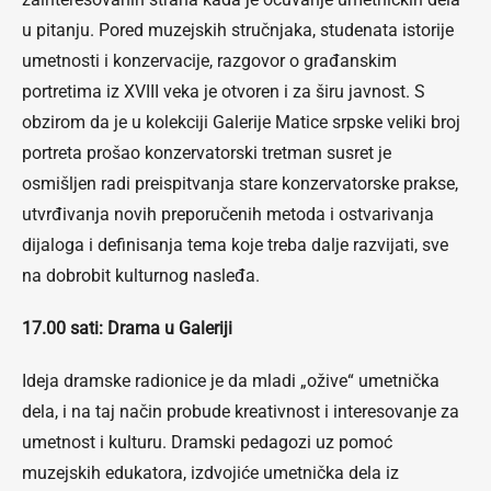
u pitanju. Pored muzejskih stručnjaka, studenata istorije
umetnosti i konzervacije, razgovor o građanskim
portretima iz XVIII veka je otvoren i za širu javnost. S
obzirom da je u kolekciji Galerije Matice srpske veliki broj
portreta prošao konzervatorski tretman susret je
osmišljen radi preispitvanja stare konzervatorske prakse,
utvrđivanja novih preporučenih metoda i ostvarivanja
dijaloga i definisanja tema koje treba dalje razvijati, sve
na dobrobit kulturnog nasleđa.
17.00 sati:
Drama u Galeriji
Ideja dramske radionice je da mladi „ožive“ umetnička
dela, i na taj način probude kreativnost i interesovanje za
umetnost i kulturu. Dramski pedagozi uz pomoć
muzejskih edukatora, izdvojiće umetnička dela iz