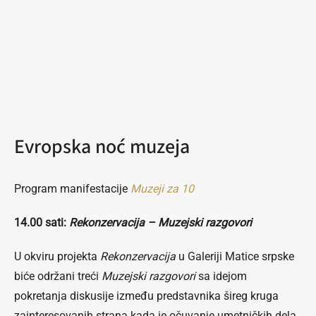
Evropska noć muzeja
Program manifestacije
Muzeji za 10
14.00 sati:
Rekonzervacija – Muzejski razgovori
U okviru projekta
Rekonzervacija
u Galeriji Matice srpske
biće održani treći
Muzejski razgovori
sa idejom
pokretanja diskusije između predstavnika šireg kruga
zainteresovanih strana kada je očuvanje umetničkih dela