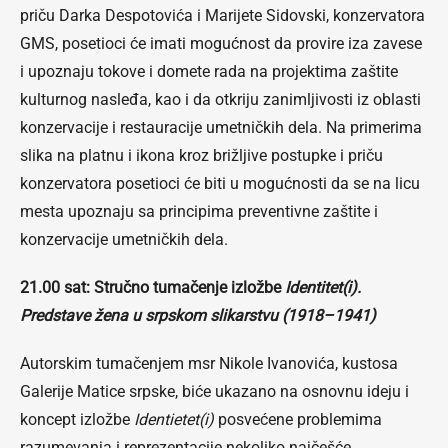
priču Darka Despotovića i Marijete Sidovski, konzervatora
GMS, posetioci će imati mogućnost da provire iza zavese
i upoznaju tokove i domete rada na projektima zaštite
kulturnog nasleđa, kao i da otkriju zanimljivosti iz oblasti
konzervacije i restauracije umetničkih dela. Na primerima
slika na platnu i ikona kroz brižljive postupke i priču
konzervatora posetioci će biti u mogućnosti da se na licu
mesta upoznaju sa principima preventivne zaštite i
konzervacije umetničkih dela.
21.00 sat: Stručno tumačenje izložbe
Identitet(i).
Predstave žena u srpskom slikarstvu (1918–1941)
Autorskim tumačenjem msr Nikole Ivanovića, kustosa
Galerije Matice srpske, biće ukazano na osnovnu ideju i
koncept izložbe
Identietet(i)
posvećene problemima
razumevanja i reprezentacije nekoliko najčešće