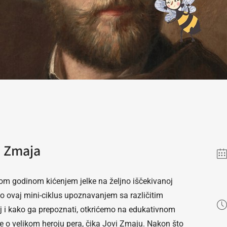
e Zmaja
om godinom kićenjem jelke na željno iščekivanoj
mo ovaj mini-ciklus upoznavanjem sa različitim
j i kako ga prepoznati, otkrićemo na edukativnom
če o velikom heroju pera, čika Jovi Zmaju. Nakon što