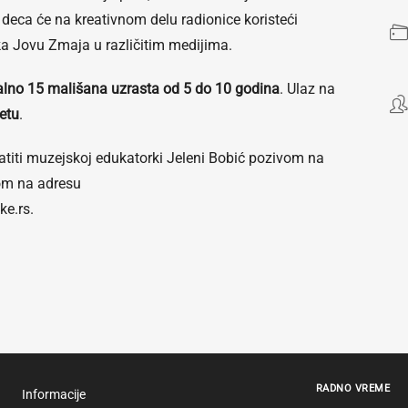
 deca će na kreativnom delu radionice koristeći
ka Jovu Zmaja u različitim medijima.
no 15 mališana uzrasta od 5 do 10 godina
. Ulaz na
etu
.
atiti muzejskoj edukatorki Jeleni Bobić pozivom na
lom na adresu
ke.rs.
RADNO VREME
Informacije