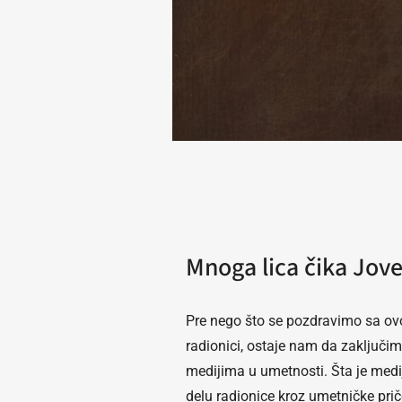
Mnoga lica čika Jov
Pre nego što se pozdravimo sa ov
radionici, ostaje nam da zaključi
medijima u umetnosti. Šta je medi
delu radionice kroz umetničke pri