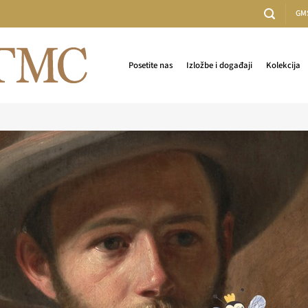
GM
Posetite nas
Izložbe i događaji
Kolekcija