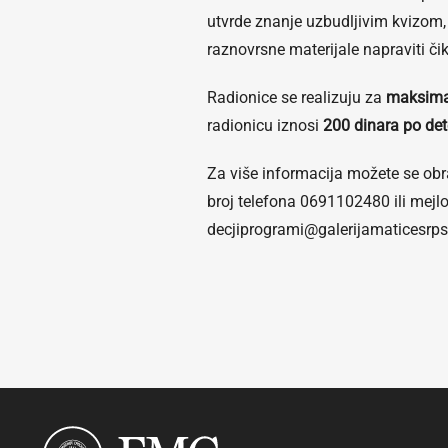
utvrde znanje uzbudljivim kvizom,
raznovrsne materijale napraviti či
Radionice se realizuju za
maksimal
radionicu iznosi
200 dinara po det
Za više informacija možete se obr
broj telefona 0691102480 ili mej
decjiprogrami@galerijamaticesrps