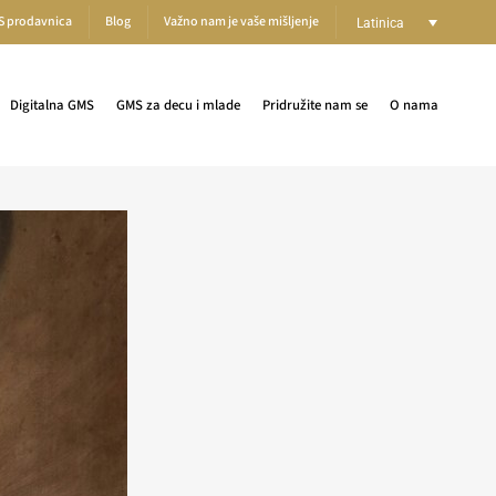
S prodavnica
Blog
Važno nam je vaše mišljenje
Latinica
Digitalna GMS
GMS za decu i mlade
Pridružite nam se
O nama