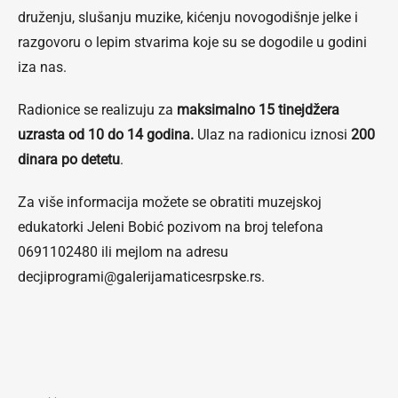
druženju, slušanju muzike, kićenju novogodišnje jelke i
razgovoru o lepim stvarima koje su se dogodile u godini
iza nas.
Radionice se realizuju za
maksimalno 15 tinejdžera
uzrasta od 10 do 14 godina.
Ulaz na radionicu iznosi
200
dinara po detetu
.
Za više informacija možete se obratiti muzejskoj
edukatorki Jeleni Bobić pozivom na broj telefona
0691102480 ili mejlom na adresu
decjiprogrami@galerijamaticesrpske.rs.