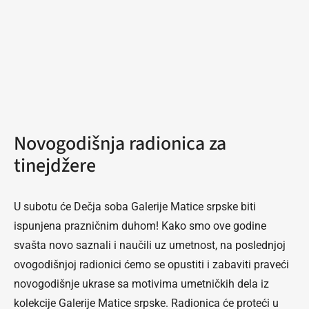
Novogodišnja radionica za
tinejdžere
U subotu će Dečja soba Galerije Matice srpske biti
ispunjena prazničnim duhom! Kako smo ove godine
svašta novo saznali i naučili uz umetnost, na poslednjoj
ovogodišnjoj radionici ćemo se opustiti i zabaviti praveći
novogodišnje ukrase sa motivima umetničkih dela iz
kolekcije Galerije Matice srpske. Radionica će proteći u