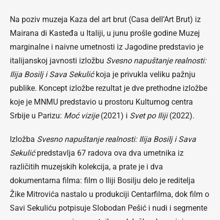
Na poziv muzeja Kaza del art brut (Casa dell’Art Brut) iz
Mairana di Kasteđa u Italiji, u junu prošle godine Muzej
marginalne i naivne umetnosti iz Jagodine predstavio je
italijanskoj javnosti izložbu
Svesno napuštanje realnosti:
Ilija Bosilj i Sava Sekulić
koja je privukla veliku pažnju
publike. Koncept izložbe rezultat je dve prethodne izložbe
koje je MNMU predstavio u prostoru Kulturnog centra
Srbije u Parizu:
Moć vizije
(2021) i
Svet po Iliji
(2022).
Izložba
Svesno napuštanje realnosti: Ilija Bosilj i Sava
Sekulić
predstavlja 67 radova ova dva umetnika iz
različitih muzejskih kolekcija, a prate je i dva
dokumentarna filma: film o Iliji Bosilju delo je reditelja
Žike Mitrovića nastalo u produkciji Centarfilma, dok film o
Savi Sekuliću potpisuje Slobodan Pešić i nudi i segmente