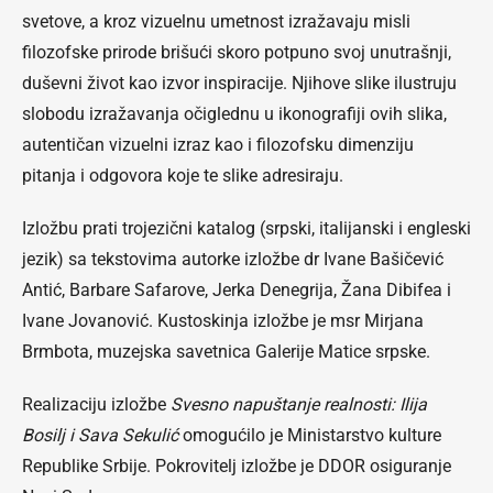
svetove, a kroz vizuelnu umetnost izražavaju misli
filozofske prirode brišući skoro potpuno svoj unutrašnji,
duševni život kao izvor inspiracije. Njihove slike ilustruju
slobodu izražavanja očiglednu u ikonografiji ovih slika,
autentičan vizuelni izraz kao i filozofsku dimenziju
pitanja i odgovora koje te slike adresiraju.
Izložbu prati trojezični katalog (srpski, italijanski i engleski
jezik) sa tekstovima autorke izložbe dr Ivane Bašičević
Antić, Barbare Safarove, Jerka Denegrija, Žana Dibifea i
Ivane Jovanović. Kustoskinja izložbe je msr Mirjana
Brmbota, muzejska savetnica Galerije Matice srpske.
Realizaciju izložbe
Svesno napuštanje realnosti: Ilija
Bosilj i Sava Sekulić
omogućilo je Ministarstvo kulture
Republike Srbije. Pokrovitelj izložbe je DDOR osiguranje