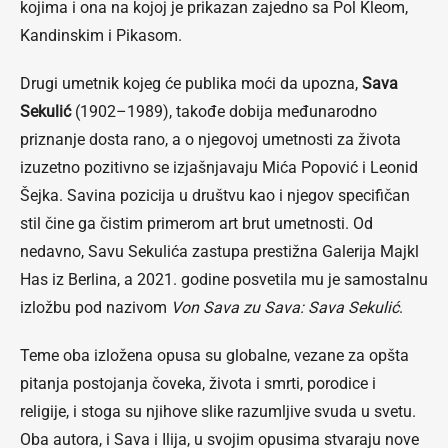
kojima i ona na kojoj je prikazan zajedno sa Pol Kleom,
Kandinskim i Pikasom.
Drugi umetnik kojeg će publika moći da upozna,
Sava
Sekulić
(1902–1989), takođe dobija međunarodno
priznanje dosta rano, a o njegovoj umetnosti za života
izuzetno pozitivno se izjašnjavaju Mića Popović i Leonid
Šejka. Savina pozicija u društvu kao i njegov specifičan
stil čine ga čistim primerom art brut umetnosti. Od
nedavno, Savu Sekulića zastupa prestižna Galerija Majkl
Has iz Berlina, a 2021. godine posvetila mu je samostalnu
izložbu pod nazivom
Von Sava zu Sava: Sava Sekulić
.
Teme oba izložena opusa su globalne, vezane za opšta
pitanja postojanja čoveka, života i smrti, porodice i
religije, i stoga su njihove slike razumljive svuda u svetu.
Oba autora, i Sava i Ilija, u svojim opusima stvaraju nove