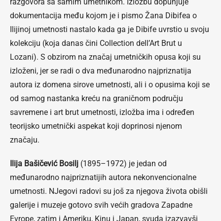
razgovora sa samim umetnikom. Izložbu dopunjuje
dokumentacija među kojom je i pismo Žana Dibifea o
Ilijinoj umetnosti nastalo kada ga je Dibife uvrstio u svoju
kolekciju (koja danas čini Collection dell’Art Brut u
Lozani). S obzirom na značaj umetničkih opusa koji su
izloženi, jer se radi o dva međunarodno najpriznatija
autora iz domena sirove umetnosti, ali i o opusima koji se
od samog nastanka kreću na graničnom području
savremene i art brut umetnosti, izložba ima i određen
teorijsko umetnički aspekat koji doprinosi njenom
značaju.
Ilija Bašičević Bosilj
(1895–1972) je jedan od
međunarodno najpriznatijih autora nekonvencionalne
umetnosti. NJegovi radovi su još za njegova života obišli
galerije i muzeje gotovo svih većih gradova Zapadne
Evrope, zatim i Ameriku, Kinu i Japan, svuda izazvavši