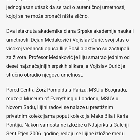
jednoglasan utisak da se radi o autentičnoj umetnosti,
kojoj se ne može pronaći ništa slično.
Dva istaknuta akademika člana Srpske akademije nauka i
umetnosti, Dejan Medaković i Vojislav Đurić, svoj stav o
visokoj vrednosti opusa Ilije Bosilja aktivno su zastupali
za života. Profesor Medaković je Iliju smatrao jednim od
deset najznačajnijih srpskih slikara, a Vojislav Đurić je
stručno obradio njegovu umetnost.
Pored Centra Žorž Pompidu u Parizu, MSU u Beogradu,
muzeja Museum of Everything u Londonu, MSUV u
Novom Sadu, Ilijini radovi se nalaze u prestižnim
privatnim kolekcijama poput kolekcija Maks Bila i Karla
Pontija. Nakon samostalne izložbe u NJujorku u Galeriji
Sent Etjen 2006. godine, ređaju se Ilijine izložbe među