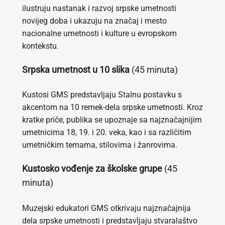
ilustruju nastanak i razvoj srpske umetnosti
novijeg doba i ukazuju na značaj i mesto
nacionalne umetnosti i kulture u evropskom
kontekstu.
Srpska umetnost u 10 slika
(45 minuta)
Kustosi GMS predstavljaju Stalnu postavku s
akcentom na 10 remek-dela srpske umetnosti. Kroz
kratke priče, publika se upoznaje sa najznačajnijim
umetnicima 18, 19. i 20. veka, kao i sa različitim
umetničkim temama, stilovima i žanrovima.
Kustosko vođenje za školske grupe
(45
minuta)
Muzejski edukatori GMS otkrivaju najznačajnija
dela srpske umetnosti i predstavljaju stvaralaštvo