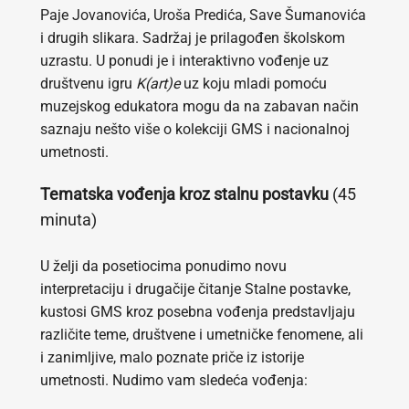
Paje Jovanovića, Uroša Predića, Save Šumanovića
i drugih slikara. Sadržaj je prilagođen školskom
uzrastu. U ponudi je i interaktivno vođenje uz
društvenu igru
K(art)e
uz koju mladi pomoću
muzejskog edukatora mogu da na zabavan način
saznaju nešto više o kolekciji GMS i nacionalnoj
umetnosti.
Tematska vođenja kroz stalnu postavku
(45
minuta)
U želji da posetiocima ponudimo novu
interpretaciju i drugačije čitanje Stalne postavke,
kustosi GMS kroz posebna vođenja predstavljaju
različite teme, društvene i umetničke fenomene, ali
i zanimljive, malo poznate priče iz istorije
umetnosti. Nudimo vam sledeća vođenja: