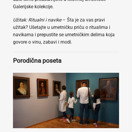
Galerijske kolekcije.
Užitak: Ritualni i navike
– Šta je za vas pravi
užitak? Ušetajte u umetničku priču o ritualima i
navikama i prepustite se umetničkim delima koja
govore o vinu, zabavi i modi.
Porodična poseta