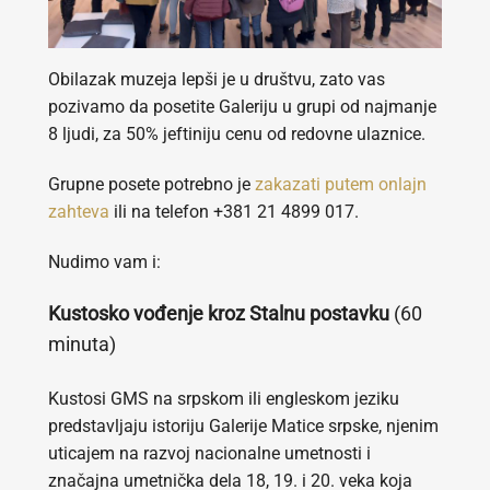
Obilazak muzeja lepši je u društvu, zato vas
pozivamo da posetite Galeriju u grupi od najmanje
8 ljudi, za 50% jeftiniju cenu od redovne ulaznice.
Grupne posete potrebno je
zakazati putem onlajn
zahteva
ili na telefon +381 21 4899 017.
Nudimo vam i:
Kustosko vođenje kroz Stalnu postavku
(60
minuta)
Kustosi GMS na srpskom ili engleskom jeziku
predstavljaju istoriju Galerije Matice srpske, njenim
uticajem na razvoj nacionalne umetnosti i
značajna umetnička dela 18, 19. i 20. veka koja