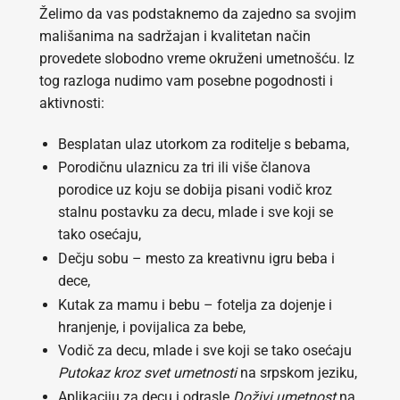
Želimo da vas podstaknemo da zajedno sa svojim
mališanima na sadržajan i kvalitetan način
provedete slobodno vreme okruženi umetnošću. Iz
tog razloga nudimo vam posebne pogodnosti i
aktivnosti:
Besplatan ulaz utorkom za roditelje s bebama,
Porodičnu ulaznicu za tri ili više članova
porodice uz koju se dobija pisani vodič kroz
stalnu postavku za decu, mlade i sve koji se
tako osećaju,
Dečju sobu – mesto za kreativnu igru beba i
dece,
Kutak za mamu i bebu – fotelja za dojenje i
hranjenje, i povijalica za bebe,
Vodič za decu, mlade i sve koji se tako osećaju
Putokaz kroz svet umetnosti
na srpskom jeziku,
Aplikaciju za decu i odrasle
Doživi umetnost
na