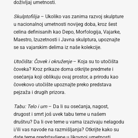
doživljaj umetnosti.
Skulptofilija
– Ukoliko vas zanima razvoj skulpture
u nacionalnoj umetnosti novijeg doba, kroz šest
celina definisanih kao Depo, Morfologija, Vajarke,
Maestro, Izuzetnosti i Javna skulptura, upoznajte
se sa vajarskim delima iz naše kolekcije.
Utočišta: Čovek i okruženje
– Koja su to utočišta
čoveka? Kroz prikaze doma otkrijte predmete i
osećanja koji oblikuju ovaj prostor, a prirodu kao
čovekovo utočište upoznajte preko predstava
pejzaža i drugih prizora.
Tabu: Telo i um
– Da li su osećanja, nagost,
drugost i smrt još uvek tabu teme u našem
društvu? Da li ove teme u vama izazivaju nelagodu
i/ili vas navode na razmišljanja? Otkrijte kako su
date teme predstavljene u likovnoj umetnosti