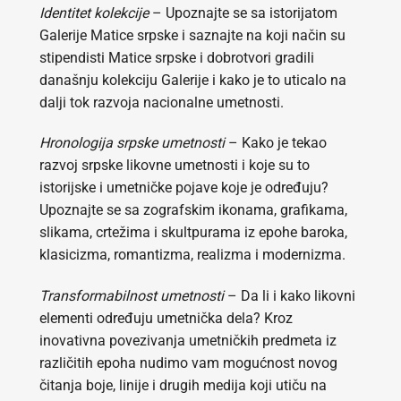
Identitet kolekcije
– Upoznajte se sa istorijatom
Galerije Matice srpske i saznajte na koji način su
stipendisti Matice srpske i dobrotvori gradili
današnju kolekciju Galerije i kako je to uticalo na
dalji tok razvoja nacionalne umetnosti.
Hronologija srpske umetnosti
– Kako je tekao
razvoj srpske likovne umetnosti i koje su to
istorijske i umetničke pojave koje je određuju?
Upoznajte se sa zografskim ikonama, grafikama,
slikama, crtežima i skultpurama iz epohe baroka,
klasicizma, romantizma, realizma i modernizma.
Transformabilnost umetnosti
– Da li i kako likovni
elementi određuju umetnička dela? Kroz
inovativna povezivanja umetničkih predmeta iz
različitih epoha nudimo vam mogućnost novog
čitanja boje, linije i drugih medija koji utiču na