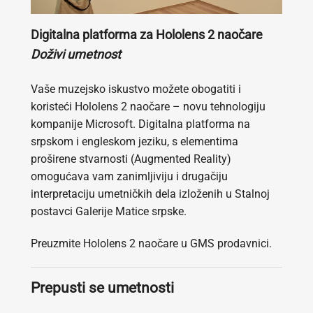
Digitalna platforma za Hololens 2 naočare
Doživi umetnost
Vaše muzejsko iskustvo možete obogatiti i
koristeći Hololens 2 naočare – novu tehnologiju
kompanije Microsoft. Digitalna platforma na
srpskom i engleskom jeziku, s elementima
proširene stvarnosti (Augmented Reality)
omogućava vam zanimljiviju i drugačiju
interpretaciju umetničkih dela izloženih u Stalnoj
postavci Galerije Matice srpske.
Preuzmite Hololens 2 naočare u GMS prodavnici.
Prepusti se umetnosti