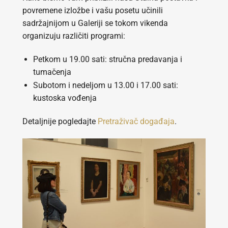
povremene izložbe i vašu posetu učinili
sadržajnijom u Galeriji se tokom vikenda
organizuju različiti programi:
Petkom u 19.00 sati: stručna predavanja i
tumačenja
Subotom i nedeljom u 13.00 i 17.00 sati:
kustoska vođenja
Detaljnije pogledajte
Pretraživač događaja
.