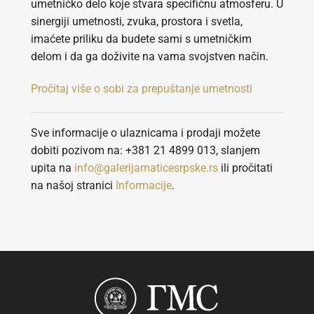
umetničko delo koje stvara specifičnu atmosferu. U
sinergiji umetnosti, zvuka, prostora i svetla,
imaćete priliku da budete sami s umetničkim
delom i da ga doživite na vama svojstven način.
Pročitaj više o sobi za prepuštanje umetnosti
Sve informacije o ulaznicama i prodaji možete
dobiti pozivom na: +381 21 4899 013, slanjem
upita na
info@galerijamaticesrpske.rs
ili pročitati
na našoj stranici
Informacije
.