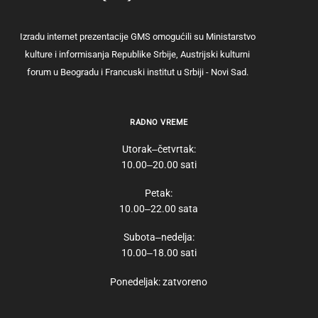
Izradu internet prezentacije GMS omogućili su Ministarstvo
kulture i informisanja Republike Srbije, Austrijski kulturni
forum u Beogradu i Francuski institut u Srbiji - Novi Sad.
RADNO VREME
Utorak‒četvrtak:
10.00‒20.00 sati
Petak:
10.00‒22.00 sata
Subota‒nedelja:
10.00‒18.00 sati
Ponedeljak: zatvoreno