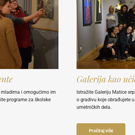
ente
Galerija kao uč
an mladima i omogućimo im
Istražite Galeriju Matice s
ite programe za školske
o gradivu koje obrađujete u 
umetničkih dela.
Pročitaj više