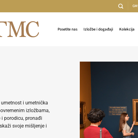
GM
Posetite nas
Izložbe i događaji
Kolekcija
ju umetnost i umetnička
a povremenim izložbama,
e i porodicu, pronađi
skaži svoje mišljenje i