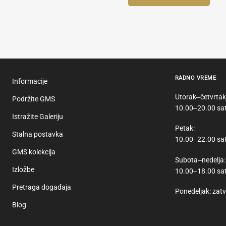
RADNO VREME
Informacije
Utorak‒četvrtak
Podržite GMS
10.00‒20.00 sat
Istražite Galeriju
Petak:
Stalna postavka
10.00‒22.00 sa
GMS kolekcija
Subota‒nedelja:
Izložbe
10.00‒18.00 sat
Pretraga događaja
Ponedeljak: zat
Blog