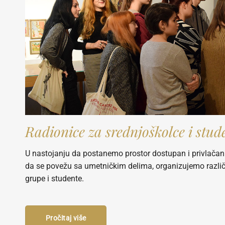
Radionice za srednjoškolce i stud
U nastojanju da postanemo prostor dostupan i privlač
da se povežu sa umetničkim delima, organizujemo različ
grupe i studente.
Pročitaj više