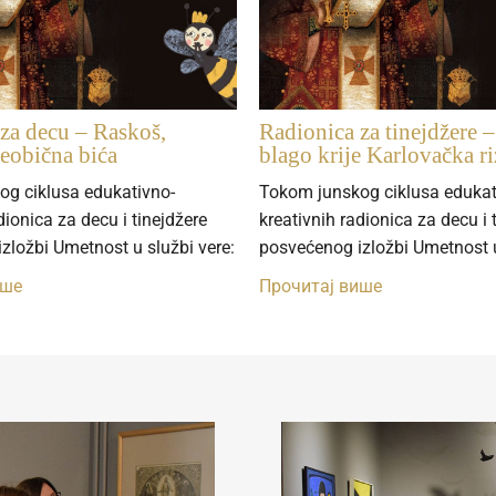
za decu – Raskoš,
Radionica za tinejdžere 
neobična bića
blago krije Karlovačka ri
og ciklusa edukativno-
Tokom junskog ciklusa edukat
dionica za decu i tinejdžere
kreativnih radionica za decu i 
zložbi Umetnost u službi vere:
posvećenog izložbi Umetnost u
ише
Прочитај више