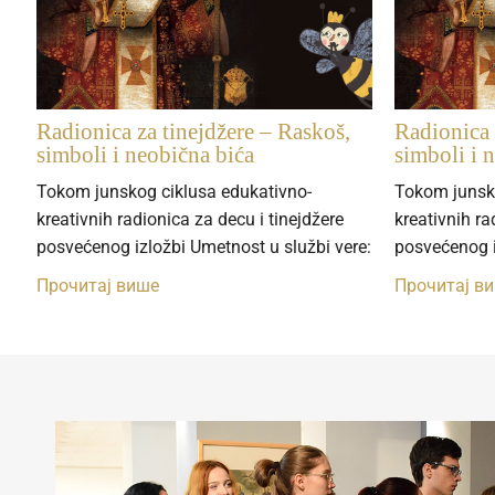
Radionica za tinejdžere – Raskoš,
Radionica 
simboli i neobična bića
simboli i 
Tokom junskog ciklusa edukativno-
Tokom junsk
kreativnih radionica za decu i tinejdžere
kreativnih ra
posvećenog izložbi Umetnost u službi vere:
posvećenog i
Прочитај више
Прочитај в