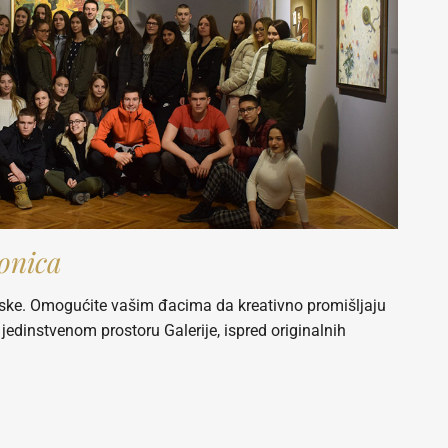
ionica
rpske. Omogućite vašim đacima da kreativno promišljaju
jedinstvenom prostoru Galerije, ispred originalnih