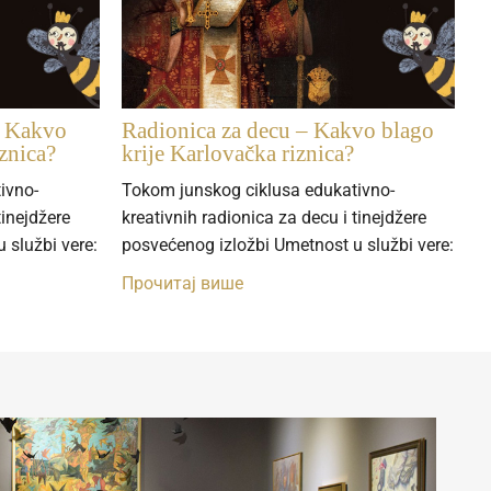
– Kakvo
Radionica za decu – Kakvo blago
znica?
krije Karlovačka riznica?
ivno-
Tokom junskog ciklusa edukativno-
tinejdžere
kreativnih radionica za decu i tinejdžere
 službi vere:
posvećenog izložbi Umetnost u službi vere:
Прочитај више