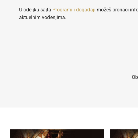
U odeljku sajta
Programi i događaji
možeš pronaći info
aktuelnim vođenjima.
Ob