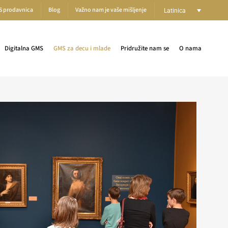
S prodavnica
Blog
Važno nam je vaše mišljenje
Latinica
Digitalna GMS
GMS za decu i mlade
Pridružite nam se
O nama