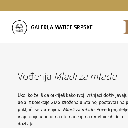
Skip
to
content
Vođenja
Mladi za mlade
Ukoliko želiš da otkriješ kako tvoji vršnjaci doživljava
dela iz kolekcije GMS izložena u Stalnoj postavci i n
priključi se vođenjima
Mladi za mlade
. Povedi prijatelj
inspiraciju u pričama i tumačenjima umetničkih dela i i
doživljaj.