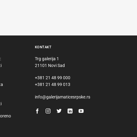
KONTAKT
:
Trg galerija 1
i
21101 Novi Sad
+381 21 48 99 000
ta
+381 21 48 99 013
info@galerijamaticesrpske.rs
i
voreno