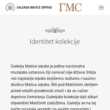
Skip
to
content
Identitet kolekcije
Galerija Matice srpske je jedina nacionalna
muzejska ustanova čiji osnivač nije država Srbija
već najstarije srpsko književno, kulturno i naučno
društvo Matica srpska. Biti pod Matičinim okriljem
pored ostalih posebnosti znači i da su važan
doprinos formiranju Galerijske kolekcije dali slikari
stipendisti Matičinih zadužbina. Galerija se na taj
način razvijala uporedo sa svojim osnivačem i