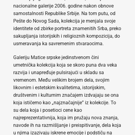
nacionalne galerije 2006. godine nakon obnove
samostalnosti Republike Srbije. Na tom putu, od
Pešte do Novog Sada, kolekcija je menjala svoje
identitete od zbirke portreta znamenitih Srba, preko
sakupljanja istorijskih i religioznih kompozicija, do
usmeravanja ka savremenim stvaraocima.
Galeriju Matice srpske jedinstvenom čini
umetnička kolekcija koja se skoro puna dva veka
razvija i unapređuje pulsirajući u skladu sa
vremenom. Među velikim brojem dela, svojim
likovnim i estetskim kvalitetima, istorijskim,
društvenim i kulturnim značajem izdvajaju se ona
koja ističemo kao „najznačajnije” iz kolekcije. To
su dela koja i posetioci cene kao
najreprezentativnija, koja im pružaju nova znanja,
navode ih na razmišljanje i preispitivanje, dela koja
u njima izazivaju iskrene emocije i podstiču na