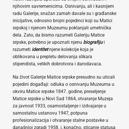
njihovim savremenicima. Osnivanju, ali i kasnijem
radu Galerije, snažan zamah davale su i građanske
inicijative, odnosno brojni pojedinci koji su Matici
srpskoj i njenom Muzeumu poklanjali umetnička
dela. Zato, da bismo razumeli Galeriju Matice
srpske, potrebno je upoznati njenu
biografiju
i
razumeti
identitet
njene kolekcije koja je
oblikovana u prepletu delovanja slikara
stipendista, velikih dobrotvora i darodavaca.
Na život Galerije Matice srpske presudno su uticali
pojedini događaji: odluka o osnivanju Muzeuma u
okviru Matice srpske 1847. godine, preseljenje
Matice srpske u Novi Sad 1864, otvaranje Muzeja
za javnost 1933, osamostaljenje i izdvajanje u
samostalnu ustanovu 1947, potpuna
profesionalizacija i otvaranje stalne postavke u
današnjoj zgradi 1958. i, konačno, sticanje statusa