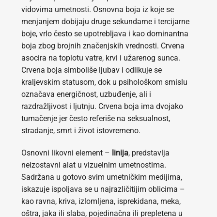
vidovima umetnosti. Osnovna boja iz koje se
menjanjem dobijaju druge sekundarne i tercijarne
boje, vrlo često se upotrebljava i kao dominantna
boja zbog brojnih značenjskih vrednosti. Crvena
asocira na toplotu vatre, krvi i užarenog sunca.
Crvena boja simboliše ljubav i odlikuje se
kraljevskim statusom, dok u psihološkom smislu
označava energičnost, uzbuđenje, ali i
razdražljivost i ljutnju. Crvena boja ima dvojako
tumačenje jer često referiše na seksualnost,
stradanje, smrt i život istovremeno.
Osnovni likovni element –
linija
, predstavlja
neizostavni alat u vizuelnim umetnostima.
Sadržana u gotovo svim umetničkim medijima,
iskazuje ispoljava se u najrazličitijim oblicima –
kao ravna, kriva, izlomljena, isprekidana, meka,
oštra, jaka ili slaba, pojedinačna ili prepletena u