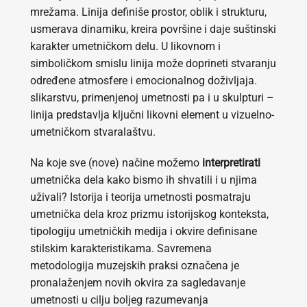
mrežama. Linija definiše prostor, oblik i strukturu,
usmerava dinamiku, kreira površine i daje suštinski
karakter umetničkom delu. U likovnom i
simboličkom smislu linija može doprineti stvaranju
određene atmosfere i emocionalnog doživljaja.
slikarstvu, primenjenoj umetnosti pa i u skulpturi –
linija predstavlja ključni likovni element u vizuelno-
umetničkom stvaralaštvu.
Na koje sve (nove) načine možemo
interpretirati
umetnička dela kako bismo ih shvatili i u njima
uživali? Istorija i teorija umetnosti posmatraju
umetnička dela kroz prizmu istorijskog konteksta,
tipologiju umetničkih medija i okvire definisane
stilskim karakteristikama. Savremena
metodologija muzejskih praksi označena je
pronalaženjem novih okvira za sagledavanje
umetnosti u cilju boljeg razumevanja