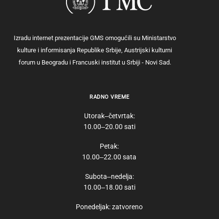
Izradu internet prezentacije GMS omogućili su Ministarstvo
kulture i informisanja Republike Srbije, Austrijski kulturni
forum u Beogradu i Francuski institut u Srbiji - Novi Sad.
RADNO VREME
Utorak‒četvrtak:
10.00‒20.00 sati
Petak:
10.00‒22.00 sata
Subota‒nedelja:
10.00‒18.00 sati
Ponedeljak: zatvoreno