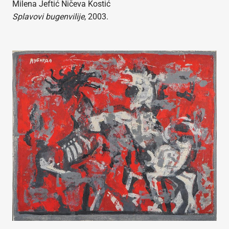
Milena Jeftić Ničeva Kostić
Splavovi bugenvilije
, 2003.