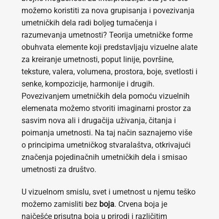
možemo koristiti za nova grupisanja i povezivanja
umetničkih dela radi boljeg tumačenja i
razumevanja umetnosti? Teorija umetničke forme
obuhvata elemente koji predstavljaju vizuelne alate
za kreiranje umetnosti, poput linije, površine,
teksture, valera, volumena, prostora, boje, svetlosti i
senke, kompozicije, harmonije i drugih.
Povezivanjem umetničkih dela pomoću vizuelnih
elemenata možemo stvoriti imaginarni prostor za
sasvim nova ali i drugačija uživanja, čitanja i
poimanja umetnosti. Na taj način saznajemo više
o principima umetničkog stvaralaštva, otkrivajući
značenja pojedinačnih umetničkih dela i smisao
umetnosti za društvo.
U vizuelnom smislu, svet i umetnost u njemu teško
možemo zamisliti bez
boja
. Crvena boja je
najčešće prisutna boja u prirodi i različitim