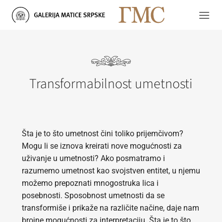
Skip
to
content
Transformabilnost umetnosti
Šta je to što umetnost čini toliko prijemčivom?
Mogu li se iznova kreirati nove mogućnosti za
uživanje u umetnosti? Ako posmatramo i
razumemo umetnost kao svojstven entitet, u njemu
možemo prepoznati mnogostruka lica i
posebnosti. Sposobnost umetnosti da se
transformiše i prikaže na različite načine, daje nam
brojne mogućnosti za interpretaciju. Šta je to što