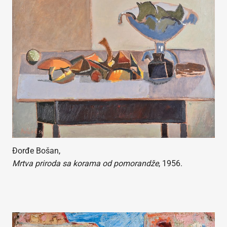
Đorđe Bošan,
Mrtva priroda sa korama od pomorandže
, 1956.