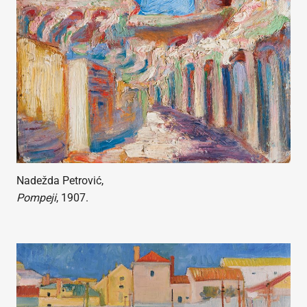
Nadežda Petrović,
Pompeji
, 1907.