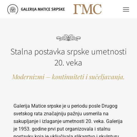
Skip
to
content
Stalna postavka srpske umetnosti
20. veka
Modernizmi – kontinuiteti i sučeljavanja.
Galerija Matice srpske je u periodu posle Drugog
svetskog rata značajniju pažnju usmerila na
sakupljanje i izlaganje umetnosti 20. veka. Galerija
je 1953. godine prvi put organizovala i stalnu
postavku koja je uključivala slikarstvo i skulpturu