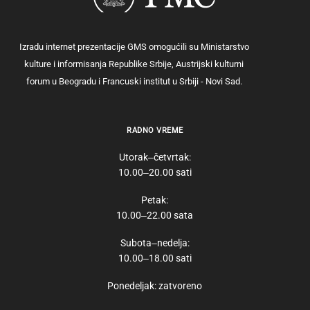
Izradu internet prezentacije GMS omogućili su Ministarstvo
kulture i informisanja Republike Srbije, Austrijski kulturni
forum u Beogradu i Francuski institut u Srbiji - Novi Sad.
RADNO VREME
Utorak‒četvrtak:
10.00‒20.00 sati
Petak:
10.00‒22.00 sata
Subota‒nedelja:
10.00‒18.00 sati
Ponedeljak: zatvoreno