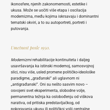
ikonosfere, njenih zakonomernosti, estetike i
ukusa. Može se uočiti više etapa i oscilacija
modernizma, među kojima iskrsavaju i dominantni
tematski okviri, a to su autoportreti, portreti i
putovanja.
Umetnost posle 1950.
Modernizmi
rehabilitacije kontinuiteta i daljeg
usavršavanja ka istinski modernoj, samosvojnoj
slici, nisu više, usled promene političko-ideološke
paradigme, „građanski” ali uglavnom ni
„antigrađanski”. Oni su nešto sasvim novo –
osvojeni svet eksperimenta, slobodne volje,
permanentna težnja ka oslobođenju od viškova
narativa, od pritiska predstavljačkog, od
pokoravanja ukusu ili političkoj volji centralne