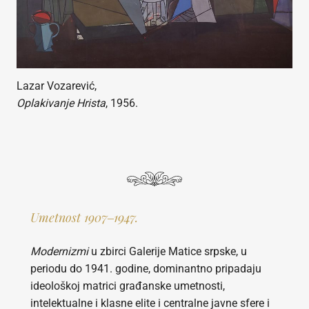
Lazar Vozarević,
Oplakivanje Hrista
, 1956.
Umetnost 1907‒1947.
Modernizmi
u zbirci Galerije Matice srpske, u
periodu do 1941. godine, dominantno pripadaju
ideološkoj matrici građanske umetnosti,
intelektualne i klasne elite i centralne javne sfere i