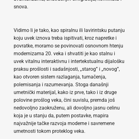
snova.
Vidimo li je tako, kao spiralnu ili lavirintsku putanju
koju uvek iznova treba ispitivati, kroz napretke i
povratke, moramo se povinovati osnovnom htenju
modernizama 20. veka i shvatiti je kao stalnu i
uvek vitalnu interaktivnu i intertekstualnu dijalošku
praksu prošlosti i sadašnjosti, „starog” i „novog”,
kao otvoren sistem razlaganja, tumačenja,
polemisanja i razumevanja. Stoga današnji
umetnički materijal, kako iz prve, tako i iz druge
polovine prošlog veka, čini suvislu, premda još
nedovoljno zaokruženu, ali dovoljno jasnu celinu
koja je u stanju da, putem postavke, mapira
najvažnije tačke razvoja moderne i savremene
umetnosti tokom proteklog veka.