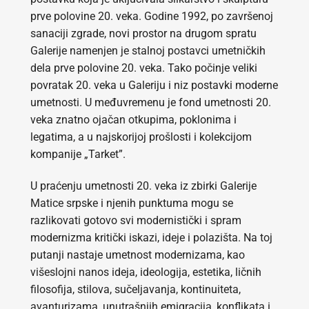
prve polovine 20. veka. Godine 1992, po završenoj
sanaciji zgrade, novi prostor na drugom spratu
Galerije namenjen je stalnoj postavci umetničkih
dela prve polovine 20. veka. Tako počinje veliki
povratak 20. veka u Galeriju i niz postavki moderne
umetnosti. U međuvremenu je fond umetnosti 20.
veka znatno ojačan otkupima, poklonima i
legatima, a u najskorijoj prošlosti i kolekcijom
kompanije „Tarket”.
U praćenju umetnosti 20. veka iz zbirki Galerije
Matice srpske i njenih punktuma mogu se
razlikovati gotovo svi modernistički i spram
modernizma kritički iskazi, ideje i polazišta. Na toj
putanji nastaje umetnost modernizama, kao
višeslojni nanos ideja, ideologija, estetika, ličnih
filosofija, stilova, sučeljavanja, kontinuiteta,
avanturizama, unutrašnjih emigracija, konflikata i