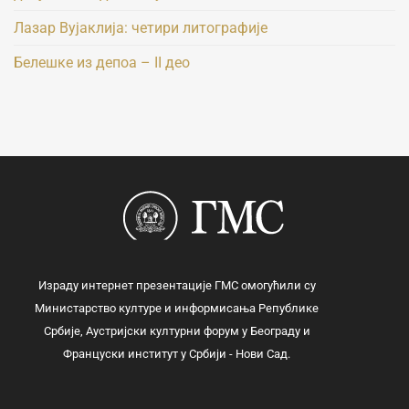
Лазар Вујаклија: четири литографије
Белешке из депоа – II део
Израду интернет презентације ГМС омогућили су
Министарство културе и информисања Републике
Србије, Аустријски културни форум у Београду и
Француски институт у Србији - Нови Сад.