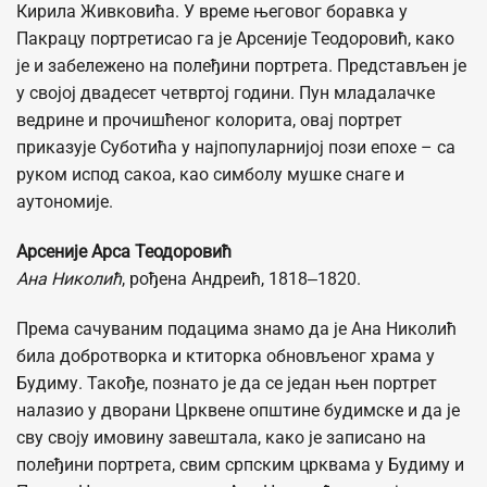
Кирила Живковића. У време његовог боравка у
Пакрацу портретисао га је Арсеније Теодоровић, како
је и забележено на полеђини портрета. Представљен је
у својој двадесет четвртој години. Пун младалачке
ведрине и прочишћеног колорита, овај портрет
приказује Суботића у најпопуларнијој пози епохе – са
руком испод сакоа, као симболу мушке снаге и
аутономије.
Арсеније Арса Теодоровић
Ана Николић
, рођена Андреић, 1818‒1820.
Према сачуваним подацима знамо да је Ана Николић
била добротворка и ктиторка обновљеног храма у
Будиму. Такође, познато је да се један њен портрет
налазио у дворани Црквене општине будимске и да је
сву своју имовину завештала, како је записано на
полеђини портрета, свим српским црквама у Будиму и