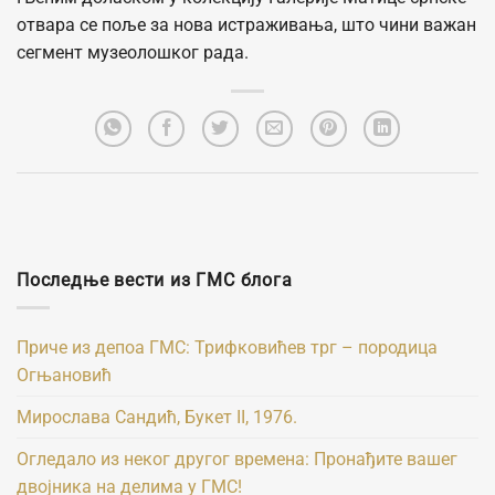
отвара се поље за нова истраживања, што чини важан
сегмент музеолошког рада.
Последње вести из ГМС блога
Приче из депоа ГМС: Трифковићев трг – породица
Огњановић
Мирослава Сандић, Букет II, 1976.
Огледало из неког другог времена: Пронађите вашег
двојника на делима у ГМС!