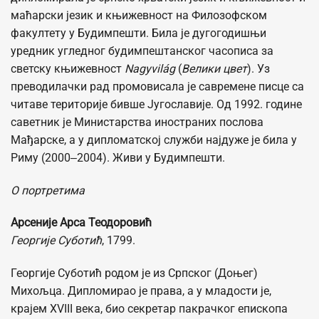
маћарски језик и књижевност на Филозофском
факултету у Будимпешти. Била је дугогодишњи
уредник угледног будимпештанског часописа за
светску књижевност
Nagyvilág
(
Велики цвет
). Уз
преводилачки рад промовисала је савремене писце са
читаве територије бивше Југославије. Од 1992. године
саветник је Министарства иностраних послова
Мађарске, а у дипломатској служби најдуже је била у
Риму (2000‒2004). Живи у Будимпешти.
О портретима
Арсеније Арса Теодоровић
Георгије Суботић
, 1799.
Георгије Суботић родом је из Српског (Доњег)
Михољца. Дипломирао је права, а у младости је,
крајем XVIII века, био секретар пакрачког епископа