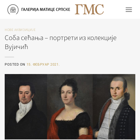
Прескочи
на
садржај
НОВЕ АКВИЗИЦИЈЕ
Соба сећања – портрети из колекције
Вујичић
POSTED ON
15. ФЕБРУАР 2021.