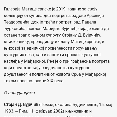
Галерија Матице српске је 2019. године за своју
колекцију откупила два портрета, радове Арсенија
Теодоровића, док је трећи портрет, рад Павела
Ђурковића, поклон Маријете Вујичић, чија је жеља да
остане траг о њеном супругу Стојану Д. Вујичићу,
књижевнику, преводиоцу и члану Матице српске, и
њиховој заједничкој посвећености проучавању
културних веза, као и заштити српског културног
наслеђа у Мађарској. Реч је о три грађанска портрета
који представљају сведочанство културног,
друштвеног и политичког живота Срба у Мађарској
током прве половине XIX века.
О дародавцима
Стојан Д. Вујичић
(Помаз, околина Будимпеште, 15. мај
1933. ‒ Рим, 11. фебруар 2002) књижевник и