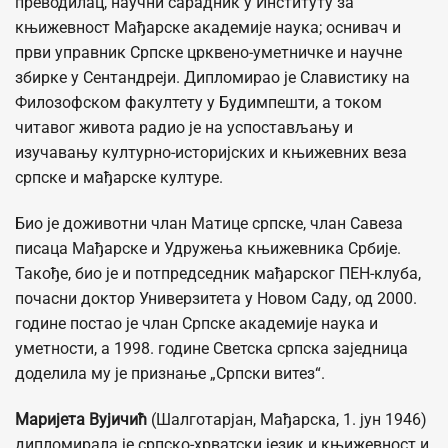
преводилац, научни сарадник у Институту за
књижевност Мађарске академије наука; оснивач и
први управник Српске црквено-уметничке и научне
збирке у Сентандреји. Дипломирао је Славистику на
Филозофском факултету у Будимпешти, а током
читавог живота радио је на успостављању и
изучавању културно-историјских и књижевних веза
српске и мађарске културе.
Био је доживотни члан Матице српске, члан Савеза
писаца Мађарске и Удружења књижевника Србије.
Такође, био је и потпредседник мађарског ПЕН-клуба,
почасни доктор Универзитета у Новом Саду, од 2000.
године постао је члан Српске академије наука и
уметности, а 1998. године Светска српска заједница
доделила му је признање „Српски витез“.
Маријета Вујичић
(Шалготарјан, Мађарска, 1. јун 1946)
дипломирала је српско-хрватски језик и књижевност и