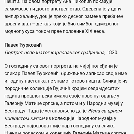
Пешти. На овом портрету Ана Николић показује
самоуверен и достојанствен став. Одевена је у црну
ампир хаљину, док је преко десног рамена пребачен
црвени шал – детаљ који је био симбол одмереног
модног укуса током прве половине XIX века.
Павел Ђурковић
Портрет непознатог карловачког грађанина
, 1820.
О господину са овог портрета, на чијој полеђини је
сликар Павел Ђурковић брижљиво записао своје име
и годину настанка, не знамо готово ништа. Слика је из
породичне колекције Вујичић крајем седамдесетих
година прошлог века имала своје прво путовање у
Галерију Матице српске, а потом и у Народни музеј у
Београду. Тада је установљено да је
Жена са црном
чипкастом капом
из колекције Народног музеја у
Београду највероватније пар господину са слике.
Њеним доласком у колекцију Галерије Матице српске