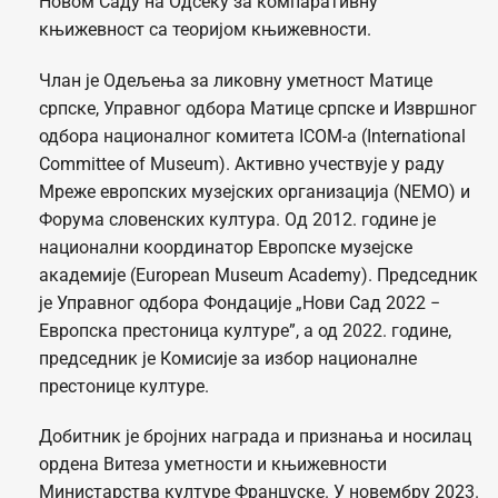
Новом Саду на Одсеку за компаративну
књижевност са теоријом књижевности.
Члан је Одељења за ликовну уметност Матице
српске, Управног одбора Матице српске и Извршног
одбора националног комитета ICOM-а (International
Committee of Museum). Активно учествује у раду
Мреже европских музејских организација (NEMO) и
Форума словенских култура. Од 2012. године је
национални координатор Европске музејске
академије (European Museum Academy). Председник
је Управног одбора Фондације „Нови Сад 2022 −
Европска престоница културе”, а од 2022. године,
председник је Комисије за избор националне
престонице културе.
Добитник је бројних награда и признања и носилац
ордена Витеза уметности и књижевности
Министарства културе Француске. У новембру 2023.