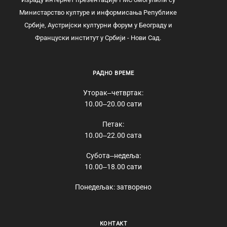
Министарство културе и информисања Републике
Србије, Аустријски културни форум у Београду и
Француски институт у Србији - Нови Сад.
РАДНО ВРЕМЕ
Уторак‒четвртак:
10.00‒20.00 сати
Петак:
10.00‒22.00 сата
Субота‒недеља:
10.00‒18.00 сати
Понедељак: затворено
КОНТАКТ