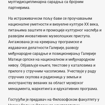
мултидисциплинарна сарадња са бројним
партнерима.
На истраживачком пољу бави се проучавањем
националне уметности и визуелне културе XX века,
питањима заштите и промоције културног наслеђа и
развојем иновативних музеолошких приступа.
Ангажована је на креирању програмске и
издавачке делатности Галерије, развоју
међународне сарадње и позиционирању Галерије
Матице српске на националном и међународном
нивоу. Објављује књиге, текстове у каталозима и
прилоге у стручним часописима. Учествује у раду
стручних скупова и радионица у земљи и
иностранству везаних за област музејског
менаџмента, маркетинга и едукативних програма.
Гостујући је предавач на Филозофском факултету у