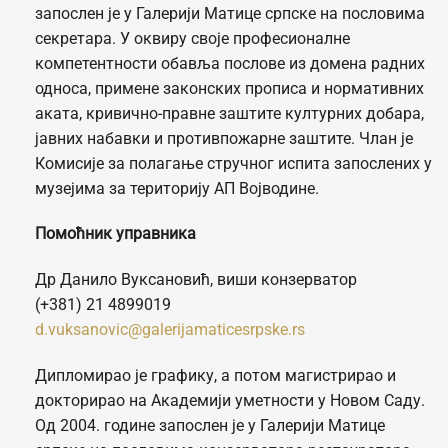
запослен је у Галерији Матице српске на пословима
секретара. У оквиру своје професионалне
компетентности обавља послове из домена радних
односа, примене законских прописа и нормативних
аката, кривично-правне заштите културних добара,
јавних набавки и противпожарне заштите. Члан је
Комисије за полагање стручног испита запослених у
музејима за територију АП Војводине.
Помоћник управника
Др Данило Вуксановић, виши конзерватор
(+381) 21 4899019
d.vuksanovic@galerijamaticesrpske.rs
Дипломирао је графику, а потом магистрирао и
докторирао на Академији уметности у Новом Саду.
Од 2004. године запослен је у Галерији Матице