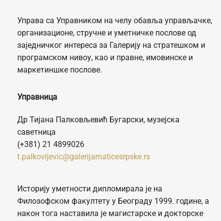
Управа са Управником на челу обавља управљачке,
организационе, стручне и уметничке послове од
заједничког интереса за Галерију на стратешком и
програмском нивоу, као и правне, имовинске и
маркетиншке послове.
Управница
Др Тијана Палковљевић Бугарски, музејска
саветница
(+381) 21 4899026
t.palkovljevic@galerijamaticesrpske.rs
Историју уметности дипломирала је на
Филозофском факултету у Београду 1999. године, а
након тога наставила је магистарске и докторске