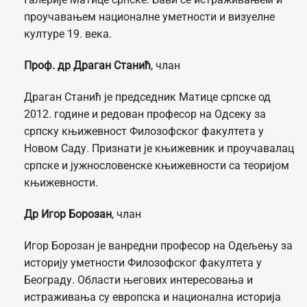
проучавањем националне уметности и визуелне
културе 19. века.
Проф. др Драган Станић
, члан
Драган Станић је председник Матице српске од
2012. године и редован професор на Одсеку за
српску књижевност Филозофског факултета у
Новом Саду. Признати је књижевник и проучавалац
српске и јужнословенске књижевности са теоријом
књижевности.
Др Игор Борозан
, члан
Игор Борозан је ванредни професор на Одељењу за
историју уметности Филозофског факултета у
Београду. Области његових интересовања и
истраживања су европска и национална историја