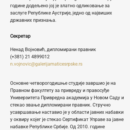
године додељено јој је златно одликовање за
заслуге Републике Аустрије, једно од највиших
државних признања.
Секретар
Ненад Војновић, дипломирани правник
(+381) 21 4899012
n.vojnovic@galerijamaticesrpske.rs
Oсновне четворогодишње студије завршио je на
Правном факултету за привреду и правосуђе
Универзитета Привредна академија у Новом Саду и
стекао звање дипломирани правник. Стручно
усавршавање наставио је у области јавних набавки
у оквиру којег је стекао Сертификат Управе за јавне
набавке Републике Србије. Од 2010. године