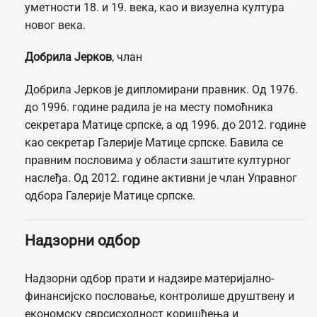
уметности 18. и 19. века, као и визуелна култура
новог века.
Добрила Јерков
, члан
Добрила Јерков је дипломирани правник. Од 1976.
до 1996. године радила је на месту помоћника
секретара Матице српске, а од 1996. до 2012. године
као секретар Галерије Матице српске. Бавила се
правним пословима у области заштите културног
наслеђа. Од 2012. године активни је члан Управног
одбора Галерије Матице српске.
Надзорни одбор
Надзорни одбор прати и надзире материјално-
финансијско пословање, контролише друштвену и
економску сврсисходност коришћења и