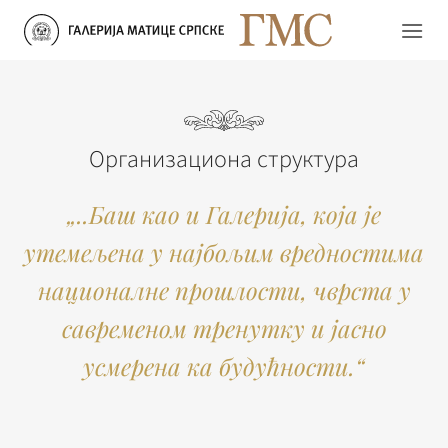
Прескочи
на
садржај
Организациона структура
„..Баш као и Галерија, која је
утемељена у најбољим вредностима
националне прошлости, чврста у
савременом тренутку и јасно
усмерена ка будућности.“