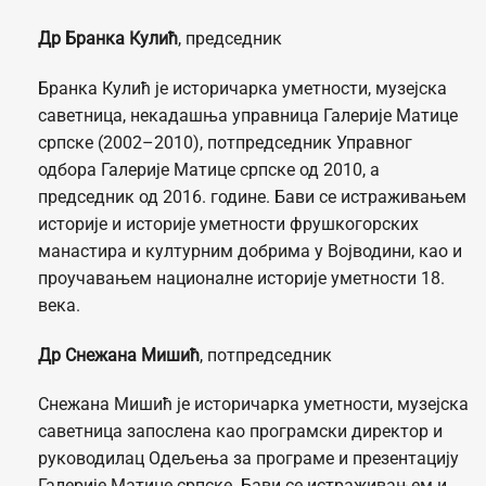
Др Бранка Кулић
, председник
Бранка Кулић је историчарка уметности, музејска
саветница, некадашња управница Галерије Матице
српске (2002–2010), потпредседник Управног
одбора Галерије Матице српске од 2010, а
председник од 2016. године. Бави се истраживањем
историје и историје уметности фрушкогорских
манастира и културним добрима у Војводини, као и
проучавањем националне историје уметности 18.
века.
Др Снежана Мишић
, потпредседник
Снежана Мишић је историчарка уметности, музејска
саветница запослена као програмски директор и
руководилац Одељења за програме и презентацију
Галерије Матице српске. Бави се истраживањем и