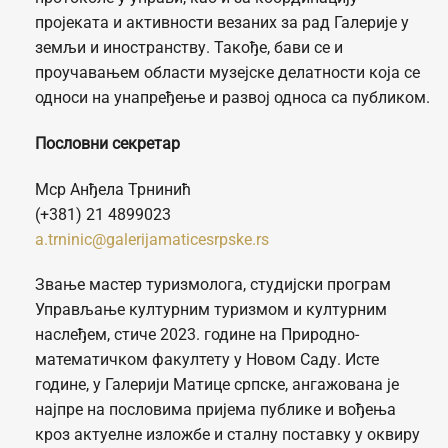
пројеката и активности везаних за рад Галерије у
земљи и иностранству. Такође, бави се и
проучавањем области музејске делатности која се
односи на унапређење и развој односа са публиком.
Пословни секретар
Мср Анђела Трнинић
(+381) 21 4899023
a.trninic@galerijamaticesrpske.rs
Звање мастер туризмолога, студијски програм
Управљање културним туризмом и културним
наслеђем, стиче 2023. године на Природно-
математичком факултету у Новом Саду. Исте
године, у Галерији Матице српске, ангажована је
најпре на пословима пријема публике и вођења
кроз актуелне изложбе и сталну поставку у оквиру