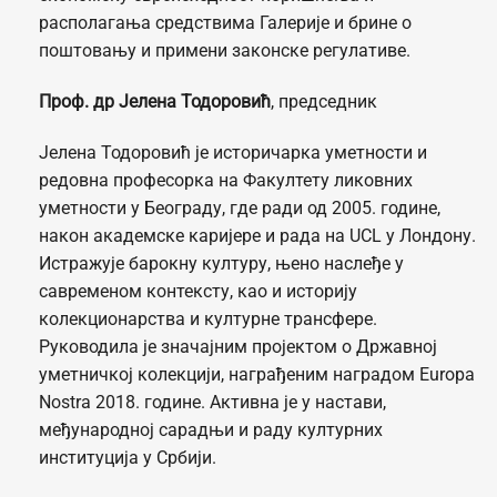
располагања средствима Галерије и брине о
поштовању и примени законске регулативе.
Проф. др Јелена Тодоровић
, председник
Јелена Тодоровић је историчарка уметности и
редовна професорка на Факултету ликовних
уметности у Београду, где ради од 2005. године,
након академске каријере и рада на UCL у Лондону.
Истражује барокну културу, њено наслеђе у
савременом контексту, као и историју
колекционарства и културне трансфере.
Руководила је значајним пројектом о Државној
уметничкој колекцији, награђеним наградом Europa
Nostra 2018. године. Активна је у настави,
међународној сарадњи и раду културних
институција у Србији.