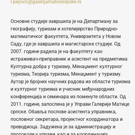
l.pejovic@galerijamaticesrpske.rs
Основне студије завршила је на Департману за
географију, туризам и хотелијерство Природно-
математичког факултета, Универзитета у Новом
Саду, где је завршила и магистарске студије. Од
2007. године радила је на факултету као
истраживач-приправник и асистент на предметима
Културна добра у туризму, Менаџмент културног
туризма, Теорија туризма, Менаџмент у туризму.
Аутор је бројних научних радова из области туризма
и културног туризма и учесник међународних
конференција и семинара из поменуте области. Од
2011. године, запослена је у Управи Галерије Матице
српске. Обавља послове асистента управника,
пословног секретара, пројектног координатора и
преводиоца. Задужена је за администрацију и
протоколе у управи, као и за координацију