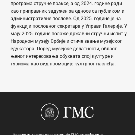
програма стручне праксе, а од 2024. године ради
као приправник задужен за односе са публиком и
административне послове. Од 2025. године је на
функцији пословног секретара у Управи Галерије. У
мају 2025. године полаже државни стручни испит у
Народном музеју Србије и стиче звање музејског
едукатора. Поред музејске делатности, област
њеног интересовања обухвата спој културе и
туризма као вид промоције култрног наслеђа.
Израду интернет презентације ГМС омогућили су