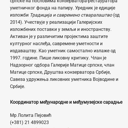
српске на пословима конзерватора-рестауратора
уметничког фонда на папиру. Уредник је едиције
изложби
Традиција и савремено стваралаштво
(од
2014). Учествује у реализацији Галеријских
изложбених поставки у земљи и иностранству.
Активан је у различитим пројектима заштите
културног наслеђа, савремене уметности и
издаваштву. Као уметник самостално излаже од
1997. године. Пише ликовну критику. Члан је
Надзорног одбора Галерије Матице српске, члан
Матице српске, Друштва конзерватора Србије,
Савеза удружења ликовних уметника Војводине и
Србије.
Координатор међународне и међумузејске сарадње
Мр Лолита Пејовић
(+381) 21 4899023