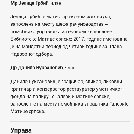
Мр Јелица Грбић
, члан
Јелица Грбић је магистар економских наука,
запослена на месту шефа рачуноводства ‒
помоћника управника за економске послове
Библиотеке Матице српске; 2017. године именована
је на мандатни период од четири године за члана
Надзорног одбора.
Др Данило Вуксановић
, члан
Данило Вуксановић је графичар, сликар, ликовни
критичар и конзерватор-рестауратор уметничког
фонда на папиру. У Галерији Матице српске,
запослен је на месту помоћника управника Галерије
Матице српске.
Управа