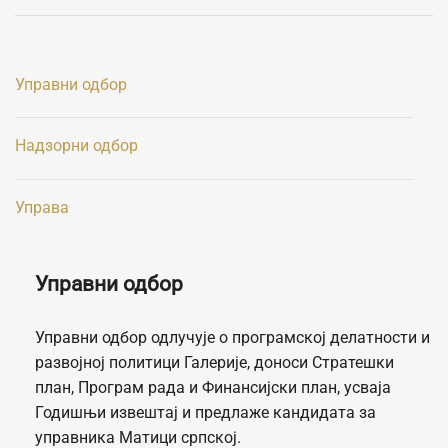
Управни одбор
Надзорни одбор
Управа
Управни одбор
Управни одбор одлучује о програмској делатности и
развојној политици Галерије, доноси Стратешки
план, Програм рада и Финансијски план, усваја
Годишњи извештај и предлаже кандидата за
управника Матици српској.