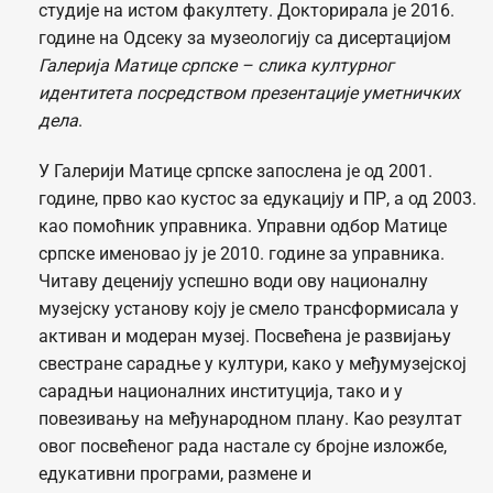
студије на истом факултету. Докторирала је 2016.
године на Одсеку за музеологију са дисертацијом
Галерија Матице српске – слика културног
идентитета посредством презентације уметничких
дела
.
У Галерији Матице српске запослена је од 2001.
године, прво као кустос за едукацију и ПР, а од 2003.
као помоћник управника. Управни одбор Матице
српске именовао ју је 2010. године за управника.
Читаву деценију успешно води ову националну
музејску установу коју је смело трансформисала у
активан и модеран музеј. Посвећена је развијању
свестране сарадње у култури, како у међумузејској
сарадњи националних институција, тако и у
повезивању на међународном плану. Као резултат
овог посвећеног рада настале су бројне изложбе,
едукативни програми, размене и