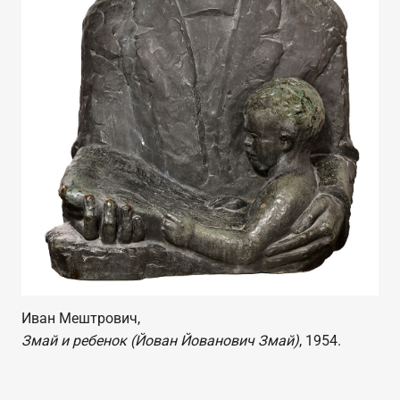
Иван Мештрович,
Змай и ребенок (Йован Йованович Змай)
, 1954.