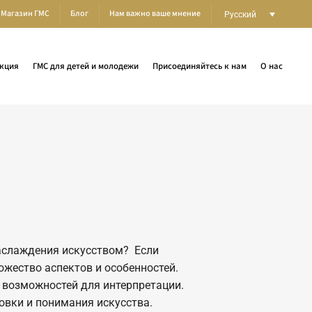
Магазин ГМС
Блог
Нам важно ваше мнение
Русский
кция
ГМС для детей и молодежи
Присоединяйтесь к нам
О нас
аслаждения искусством? Если
жество аспектов и особенностей.
 возможностей для интерпретации.
вки и понимания искусства.