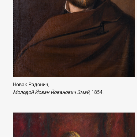
Новак Радонич,
Молодой Йован Йованович Змай
, 1854.