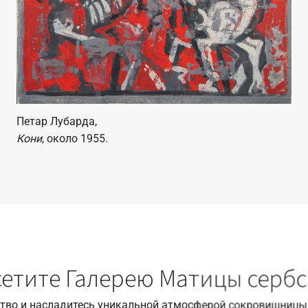
Петар Лубарда,
Кони
, около 1955.
етите Галерею Матицы серб
ство и насладитесь уникальной атмосферой сокровищницы