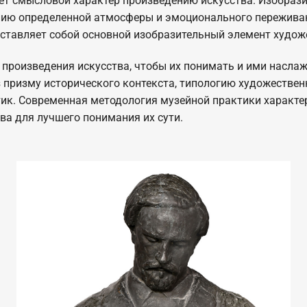
ает смысловой характер произведению искусства. Изобраз
нию определенной атмосферы и эмоционального переживан
едставляет собой основной изобразительный элемент худож
произведения искусства, чтобы их понимать и ими наслаж
призму исторического контекста, типологию художествен
ик. Современная методология музейной практики характе
ва для лучшего понимания их сути.