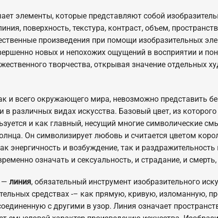
ает элементы, которые представляют собой изобразитель
иния, поверхность, текстура, контраст, объем, пространство
жественные произведения при помощи изобразительных эл
вершенно новых и непохожих ощущений в восприятии и по
жественного творчества, открывая значение отдельных х
как и всего окружающего мира, невозможно представить б
и в различных видах искусства. Базовый цвет, из которог
льзуется и как главный, несущий многие символические см
солнца. Он символизирует любовь и считается цветом корол
к энергичность и возбуждение, так и раздражительность 
ременно означать и сексуальность, и страдание, и смерть,
т —
линия
, обязательный инструмент изобразительного иск
тельных средствах -– как прямую, кривую, изломанную, п
оединенную с другими в узор. Линия означает пространств