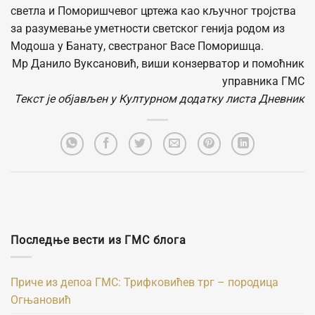
светла и Поморишчевог цртежа као кључног тројства
за разумевање уметности светског генија родом из
Модоша у Банату, свестраног Васе Поморишца.
Мр Данило Вуксановић, виши конзерватор и помоћник
управника ГМС
Текст је објављен у Културном додатку листа Дневник
Последње вести из ГМС блога
Приче из депоа ГМС: Трифковићев трг – породица
Огњановић