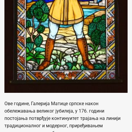
Ове године, Галерија Матице српске након
обележавања великог јубилеја, у 176. години
постојања потврђује континуитет трајања на линији
традиционалног и модерног, приређивањем