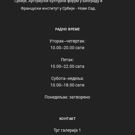
Србије, Аустријски културни форум у Београду и
Француски институт у Србији - Нови Сад.
РАДНО ВРЕМЕ
Уторак‒четвртак:
10.00‒20.00 сати
Петак:
10.00‒22.00 сата
Субота‒недеља:
10.00‒18.00 сати
Понедељак: затворено
КОНТАКТ
Трг галерија 1