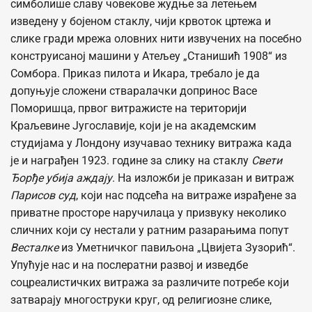
симболише славу човекове жудње за летењем
изведену у бојеном стаклу, чији крвоток цртежа и
слике гради мрежа оловних нити извучених на посебно
конструисаној машини у Атељеу „Станишић 1908“ из
Сомбора. Приказ пилота и Икара, требало је да
допуњује сложени стваралачки допринос Васе
Поморишца, првог витражисте на територији
Краљевине Југославије, који је на академским
студијама у Лондону изучавао технику витража када
је и награђен 1923. године за слику на стаклу
Свети
Ђорђе убија аждају
. На изложби је приказан и витраж
Парисов суд
, који нас подсећа на витраже израђене за
приватне просторе наручилаца у призвуку неколико
сличних који су нестали у ратним разарањима попут
Весталке
из Уметничког павиљона „Цвијета Зузорић“.
Упућује нас и на послератни развој и изведбе
соцреалистичких витража за различите потребе који
затварају многоструки круг, од религиозне слике,