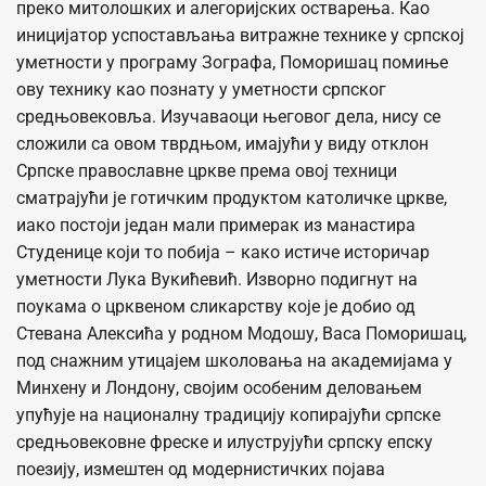
преко митолошких и алегоријских остварења. Као
иницијатор успостављања витражне технике у српској
уметности у програму Зографа, Поморишац помиње
ову технику као познату у уметности српског
средњовековља. Изучаваоци његовог дела, нису се
сложили са овом тврдњом, имајући у виду отклон
Српске православне цркве према овој техници
сматрајући је готичким продуктом католичке цркве,
иако постоји један мали примерак из манастира
Студенице који то побија – како истиче историчар
уметности Лука Вукићевић. Изворно подигнут на
поукама о црквеном сликарству које је добио од
Стевана Алексића у родном Модошу, Васа Поморишац,
под снажним утицајем школовања на академијама у
Минхену и Лондону, својим особеним деловањем
упућује на националну традицију копирајући српске
средњовековне фреске и илуструјући српску епску
поезију, измештен од модернистичких појава