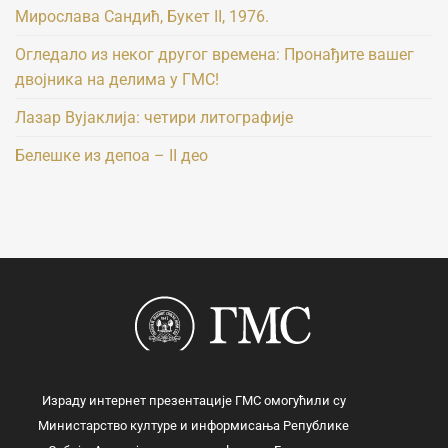
Мирослава Сандић, Букет II, 1976.
Огледало из неког другог времена: Пронађите вашег
двојника на делима у ГМС!
Лазар Вујаклија: четири литографије
Белешке из депоа – II део
Израду интернет презентације ГМС омогућили су
Министарство културе и информисања Републике