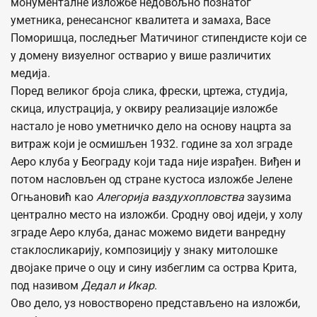
монументалне изложбе недовољно познатог
уметника, ренесансног квалитета и замаха, Васе
Поморишца, последњег Матичиног стипендисте који се
у домену визуелног остварио у више различитих
медија.
Поред великог броја слика, фрески, цртежа, студија,
скица, илустрација, у оквиру реализације изложбе
настало је ново уметничко дело на основу нацрта за
витраж који је осмишљен 1932. године за хол зграде
Аеро клуба у Београду који тада није израђен. Виђен и
потом насловљен од стране кустоса изложбе Јелене
Огњановић као
Алегорија ваздухопловства
заузима
централно место на изложби. Сродну овој идеји, у холу
зграде Аеро клуба, данас можемо видети ванредну
стаклосликарију, композицију у знаку митолошке
двојаке приче о оцу и сину избеглим са острва Крита,
под називом
Дедал и Икар
.
Ово дело, уз новостворено представљено на изложби,