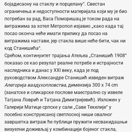
бојадисаону на стаклу и порцелану“. Свестан
ограничења и недоступности материјала који му је био
потребан за рад, Васа Поморишац је током рада на
витражима за хотел Метропол изјавио „како када тај
посао оконча неће имати прилику да посао на
витражима настави, јер стакла више неће бити, чак ни
код Станишића“.
Срећом, континуитет трајања Атељеа „Станишић 1908“
показао се као резулат реалне потребе и истрајности
наследника и данас у XXI веку, када је под
руководством Александре Станишић изведен витраж
Алегорија ваздухопловства
, димензија 300 х 74 cm
(занатске и сликарске послове маестрално су извеле
Татјана Ловрић и Татјана Димитријевић). Изложен у
Галерији Матице српске у сали „Саве Текелије“ у
посебно конструисаној светлосној ниши овалног
завршетка витраж ће публици пружити несвакидашњи
визуелни доживљај у комбинацији бојеног стакла,