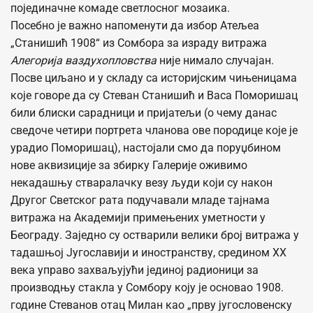
појединачне комаде светлосног мозаика.
Посебно је важно напоменути да избор Атељеа
„Станишић 1908“ из Сомбора за израду витража
Алегорија ваздухопловства
није нимало случајан.
Посве циљано и у складу са историјским чињеницама
које говоре да су Стеван Станишић и Васа Поморишац
били блиски сарадници и пријатељи (о чему данас
сведоче четири портрета чланова ове породице које је
урадио Поморишац), настојали смо да поруџбином
нове аквизиције за збирку Галерије оживимо
некадашњу стваралачку везу људи који су након
Другог Светског рата подучавали младе тајнама
витража на Академији примењених уметности у
Београду. Заједно су остварили велики број витража у
тадашњој Југославији и иностранству, средином XX
века управо захваљујући јединој радионици за
производњу стакла у Сомбору коју је основао 1908.
године Стеванов отац Милан као „прву југословенску