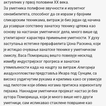
актуелних у првој половини XX века.
За уметника полифоне звучности и изузетног
сензибилитета, способног да се изрази у бројним
сликарским техникама, витраж је био један од начина
да усаврши сопствену занатску технику цртежа као
основу за настанак уметничког дела, много више од
утилитарног карактера примењене уметности. У духу
заступања естетике прерафаелита Џона Раскина, који
је истицао очување занатске технике у уметничком
смислу, Васа Поморишац вешто повезује несклад
између индустријског прогреса и занатске
утемељености када на нацрту за витраж
Алегорија
ваздухопловства
представља Икара под Сунцем, са
високо уздигнутим рукама и крилима како се узвисује
над пилотом који обема ногама притиска хоризонталу
пејзажа. Накнадни уметнички пројекат настао је без
аутора Поморишца, који је много више него други
уметници, сам исликавао стаклене површине као