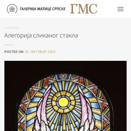
Прескочи
на
садржај
У ФОКУСУ
Алегорија сликаног стакла
POSTED ON
25. ОКТОБАР 2023.