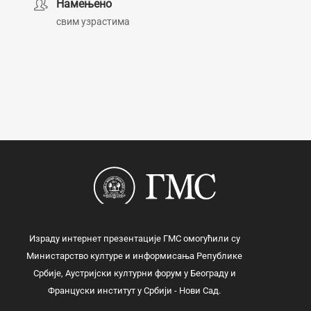
Намењено
свим узрастима
Израду интернет презентације ГМС омогућили су
Министарство културе и информисања Републике
Србије, Аустријски културни форум у Београду и
Француски институт у Србији - Нови Сад.