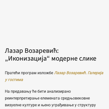
Лазар Возаревић:
„Иконизација“ модерне слике
Пратећи програм изложбе
Лазар Возаревић. Галерија
у гостима
На предавању ће бити анализирано
реинтерпретирање елемената средњовековне
визуелне културе и њено уграђивање у структуру