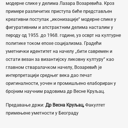
модерне слике у делима Лазара Возаревића. Кроз
примере различитих приступа биће представљен
креативни поступак „иконизације“ модерне слике у
фигуративним и апстрактним делима насталим у
пероду од 1955. до 1968. године, уз осврт на културне
политике током епохе социјализма. Градећи
уметнички идентитет на начелу „бити савремен и
остати везан за византијску ликовну културу“ као
главном стваралачком начелу, Возаревић је
интерпретацији средњег века дао печат
оригиналности, уочен и промишљено елабориран у
бројним научним радовима др Весне Круљац.
Предавање држи:
Др Весна Круљац,
Факултет
примењене уметности у Београду