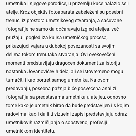
umetnika i njegove porodice, u prizemlju kuće nalazio se i
atelje. Kroz objektiv fotoaparata zabeleženi su posebni
trenuci iz prostora umetnikovog stvaranja, a sačuvane
fotografije ne samo da dočaravaju izgled ateljea, već
pružaju i pogled iza kulisa umetničkog procesa,
prikazujući vajara u dubokoj povezanosti sa svojim
delima tokom trenutaka stvaranja. Ovi ovekovečeni
momenti predstavljaju dragocen dokument za istoriju
nastanka Jovanovićevih dela, ali se istovremeno mogu
tumačiti i kao portret samog umetnika. Na ovom
predavanju, posebna pažnja biće posvećena analizi
fotografija sa predstavama umetnika u ateljeu, odnosno
tome kako je umetnik birao da bude predstavljen i s kojim
radovima, kao i da li ti vizuelni zapisi predstavljaju odraz
umetnikovih razmišljanja o sopstvenoj profesiji i
umetničkom identitetu.