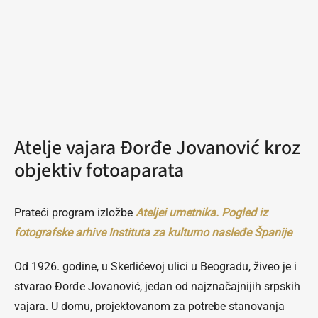
Atelje vajara Đorđe Jovanović kroz
objektiv fotoaparata
Prateći program izložbe
Ateljei umetnika. Pogled iz
fotografske arhive Instituta za kulturno nasleđe Španije
Od 1926. godine, u Skerlićevoj ulici u Beogradu, živeo je i
stvarao Đorđe Jovanović, jedan od najznačajnijih srpskih
vajara. U domu, projektovanom za potrebe stanovanja