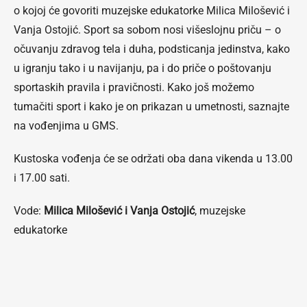
o kojoj će govoriti muzejske edukatorke Milica Milošević i
Vanja Ostojić. Sport sa sobom nosi višeslojnu priču – o
očuvanju zdravog tela i duha, podsticanja jedinstva, kako
u igranju tako i u navijanju, pa i do priče o poštovanju
sportaskih pravila i pravičnosti. Kako još možemo
tumačiti sport i kako je on prikazan u umetnosti, saznajte
na vođenjima u GMS.
Kustoska vođenja će se održati oba dana vikenda u 13.00
i 17.00 sati.
Vode:
Milica Milošević i Vanja Ostojić
, muzejske
edukatorke