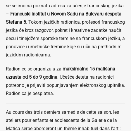
se selimo na poznatu adresu za učenje francuskog jezika
–
Francuski institut u Novom Sadu na Bulevaru despota
Stefana 5
. Tokom jezičkih radionica, profesori francuskog
jezika će kroz razgovor, pokret i kreativne zadatke naučiti
decu i tinejdžere sportske termine na francuskom jeziku, a
ponoviće i umetničke tremine koje su učii na prethodnim
jezičkim radionicama.
Radionice se organizuju za
maksimalno 15 mališana
uzrasta od 5 do 9 godina
. Učešće deteta na radionici
potrebno je prijaviti popunjavanjem elektronskog upitnika.
Radionica je besplatna.
Au cours des trois derniers samedis de cette saison, les
ateliers pour enfants et adolescents de la Galerie de la
Matica serbe aborderont un thème inhabituel dans l’art :