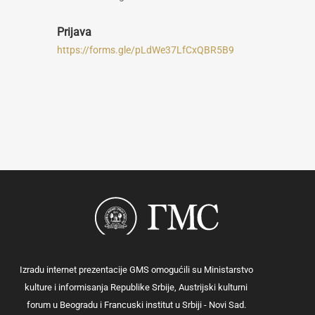
Prijava
https://forms.gle/pLdWe37LfCxQBR5B9
Izradu internet prezentacije GMS omogućili su Ministarstvo
kulture i informisanja Republike Srbije, Austrijski kulturni
forum u Beogradu i Francuski institut u Srbiji - Novi Sad.