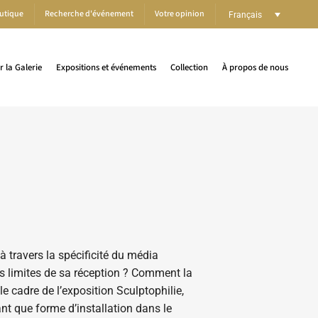
utique
Recherche d'événement
Votre opinion
Français
er la Galerie
Expositions et événements
Collection
À propos de nous
 travers la spécificité du média
les limites de sa réception ? Comment la
e cadre de l’exposition Sculptophilie,
ant que forme d’installation dans le