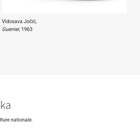
Vidosava Jočić,
Guerrier
, 1963
ska
lture nationale.