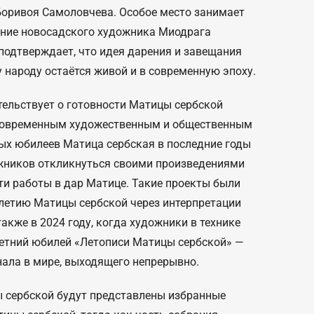
Боривоя Самоловчева. Особое место занимает
ние новосадского художника Миодрага
подтверждает, что идея дарения и завещания
 народу остаётся живой и в современную эпоху.
ельствует о готовности Матицы сербской
 современным художественным и общественным
ых юбилеев Матица сербская в последние годы
жников откликнуться своими произведениями
ти работы в дар Матице. Такие проекты были
-летию Матицы сербской через интерпретации
также в 2024 году, когда художники в технике
летний юбилей «Летописи Матицы сербской» —
нала в мире, выходящего непрерывно.
ы сербской будут представлены избранные