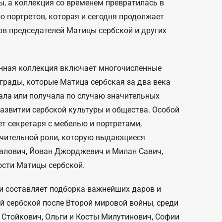
ры, а коллекция со временем превратилась в
 портретов, которая и сегодня продолжает
ов председателей Матицы сербской и других
нная коллекция включает многочисленные
грады, которые Матица сербская за два века
ала или получала по случаю значительных
развитии сербской культуры и общества. Особой
т секретаря с мебелью и портретами,
чительной роли, которую выдающиеся
авлович, Йован Джорджевич и Милан Савич,
ости Матицы сербской.
и составляет подборка важнейших даров и
й сербской после Второй мировой войны, среди
 Стойкович, Ольги и Косты Милутинович, Софии