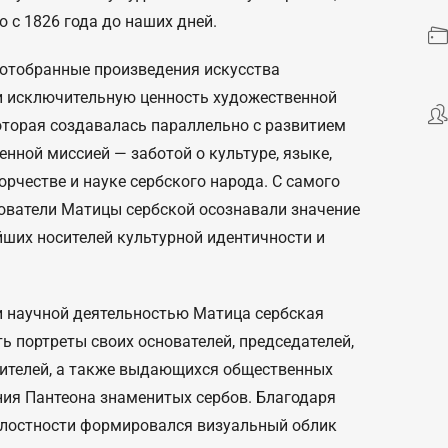
с 1826 года до наших дней.
 отобранные произведения искусства
и исключительную ценность художественной
оторая создавалась параллельно с развитием
енной миссией — заботой о культуре, языке,
орчестве и науке сербского народа. С самого
нователи Матицы сербской осознавали значение
йших носителей культурной идентичности и
и научной деятельностью Матица сербская
ь портреты своих основателей, председателей,
орителей, а также выдающихся общественных
ания Пантеона знаменитых сербов. Благодаря
елостности формировался визуальный облик