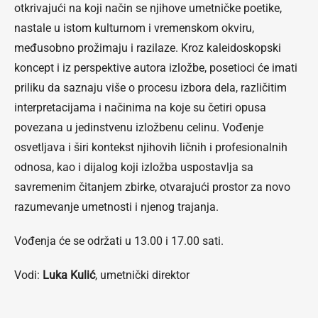
otkrivajući na koji način se njihove umetničke poetike,
nastale u istom kulturnom i vremenskom okviru,
međusobno prožimaju i razilaze. Kroz kaleidoskopski
koncept i iz perspektive autora izložbe, posetioci će imati
priliku da saznaju više o procesu izbora dela, različitim
interpretacijama i načinima na koje su četiri opusa
povezana u jedinstvenu izložbenu celinu. Vođenje
osvetljava i širi kontekst njihovih ličnih i profesionalnih
odnosa, kao i dijalog koji izložba uspostavlja sa
savremenim čitanjem zbirke, otvarajući prostor za novo
razumevanje umetnosti i njenog trajanja.
Vođenja će se održati u 13.00 i 17.00 sati.
Vodi:
Luka Kulić
, umetnički direktor