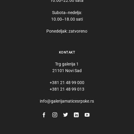
10.00‒22.00 sata
Subota‒nedelja:
10.00‒18.00 sati
Ponedeljak: zatvoreno
KONTAKT
Trg galerija 1
21101 Novi Sad
+381 21 48 99 000
+381 21 48 99 013
info@galerijamaticesrpske.rs