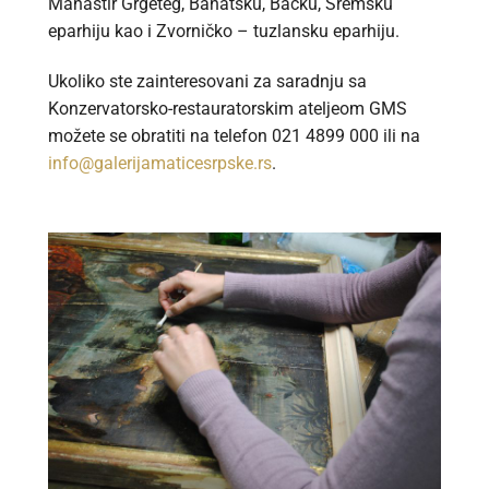
Manastir Grgeteg, Banatsku, Bačku, Sremsku
eparhiju kao i Zvorničko – tuzlansku eparhiju.
Ukoliko ste zainteresovani za saradnju sa
Konzervatorsko-restauratorskim ateljeom GMS
možete se obratiti na telefon 021 4899 000 ili na
info@galerijamaticesrpske.rs
.