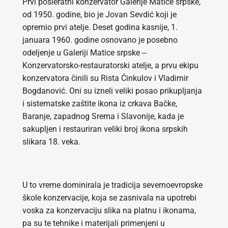
Prvi posleratni konzervator Galerije Matice srpske,
od 1950. godine, bio je Jovan Sevdić koji je
opremio prvi atelje. Deset godina kasnije, 1.
januara 1960. godine osnovano je posebno
odeljenje u Galeriji Matice srpske ‒
Konzervatorsko-restauratorski atelje, a prvu ekipu
konzervatora činili su Rista Ćinkulov i Vladimir
Bogdanović. Oni su izneli veliki posao prikupljanja
i sistematske zaštite ikona iz crkava Bačke,
Baranje, zapadnog Srema i Slavonije, kada je
sakupljen i restauriran veliki broj ikona srpskih
slikara 18. veka.
U to vreme dominirala je tradicija severnoevropske
škole konzervacije, koja se zasnivala na upotrebi
voska za konzervaciju slika na platnu i ikonama,
pa su te tehnike i materijali primenjeni u