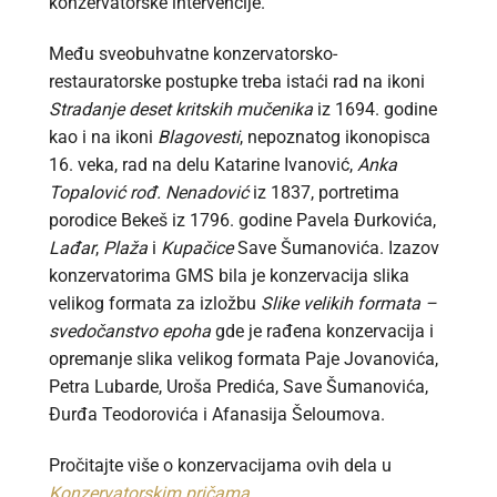
konzervatorske intervencije.
Među sveobuhvatne konzervatorsko-
restauratorske postupke treba istaći rad na ikoni
Stradanje deset kritskih mučenika
iz 1694. godine
kao i na ikoni
Blagovesti
, nepoznatog ikonopisca
16. veka, rad na delu Katarine Ivanović,
Anka
Topalović rođ. Nenadović
iz 1837, portretima
porodice Bekeš iz 1796. godine Pavela Đurkovića,
Lađar
,
Plaža
i
Kupačice
Save Šumanovića. Izazov
konzervatorima GMS bila je konzervacija slika
velikog formata za izložbu
Slike velikih formata –
svedočanstvo epoha
gde je rađena konzervacija i
opremanje slika velikog formata Paje Jovanovića,
Petra Lubarde, Uroša Predića, Save Šumanovića,
Đurđa Teodorovića i Afanasija Šeloumova.
Pročitajte više o konzervacijama ovih dela u
Konzervatorskim pričama
.