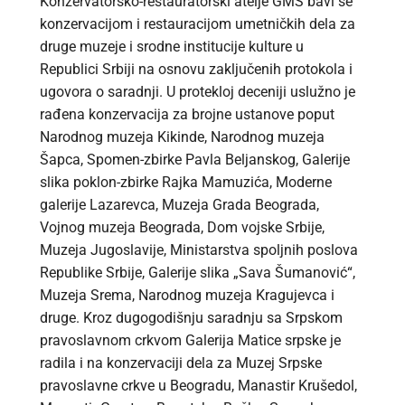
Konzervatorsko-restauratorski atelje GMS bavi se
konzervacijom i restauracijom umetničkih dela za
druge muzeje i srodne institucije kulture u
Republici Srbiji na osnovu zaključenih protokola i
ugovora o saradnji. U protekloj deceniji uslužno je
rađena konzervacija za brojne ustanove poput
Narodnog muzeja Kikinde, Narodnog muzeja
Šapca, Spomen-zbirke Pavla Beljanskog, Galerije
slika poklon-zbirke Rajka Mamuzića, Moderne
galerije Lazarevca, Muzeja Grada Beograda,
Vojnog muzeja Beograda, Dom vojske Srbije,
Muzeja Jugoslavije, Ministarstva spoljnih poslova
Republike Srbije, Galerije slika „Sava Šumanović“,
Muzeja Srema, Narodnog muzeja Kragujevca i
druge. Kroz dugogodišnju saradnju sa Srpskom
pravoslavnom crkvom Galerija Matice srpske je
radila i na konzervaciji dela za Muzej Srpske
pravoslavne crkve u Beogradu, Manastir Krušedol,