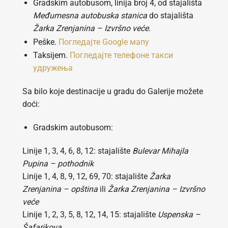
Gradskim autobusom, linija broj 4, od stajališta
Međumesna autobuska stanica
do stajališta
Žarka Zrenjanina – Izvršno veće.
Peške.
Погледајте Google мапу
Taksijem.
Погледајте телефоне такси
удружења
Sa bilo koje destinacije u gradu do Galerije možete
doći:
Gradskim autobusom:
Linije 1, 3, 4, 6, 8, 12: stajalište
Bulevar Mihajla
Pupina – pothodnik
Linije 1, 4, 8, 9, 12, 69, 70: stajalište
Žarka
Zrenjanina – opština
ili
Žarka Zrenjanina – Izvršno
veće
Linije 1, 2, 3, 5, 8, 12, 14, 15: stajalište
Uspenska –
Šafarikova