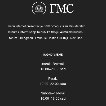
Izradu internet prezentacije GMS omogućili su Ministarstvo
kulture i informisanja Republike Srbije, Austrijski kulturni
forum u Beogradu i Francuski institut u Srbiji - Novi Sad.
RADNO VREME
Utorak‒četvrtak:
10.00‒20.00 sati
Petak:
10.00‒22.00 sata
Subota‒nedelja:
10.00‒18.00 sati