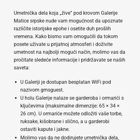
Umetnička dela koja „žive” pod krovom Galerije
Matice srpske nude vam mogućnost da upoznate
različite istorijske epohe i osetite duh prošlih
vremena. Kako bismo vam omogućili da tokom
posete uživate u prijatnoj atmosferi i doživite
umetnost na najbolji mogući način, molimo vas da
pročitate sledeće informacije i pridržavate se naših
saveta:
U Galeriji je dostupan besplatan WiFi pod
nazivom gmsguest.
U holu Galerije nalaze se garderoba i ormarići s
ključevima (maksimalne dimenzije: 65 × 34 ×
26 cm). U ormariće možete odložiti vaše torbe,
ruksake, kišobrane i slično, a u garderobi
ostaviti kapute i jakne.
Molimo vas da ne dodirujete umetnička dela,