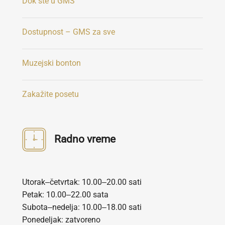
Dоk ste u GMS
Dоstupnost – GMS za sve
Мuzejski bonton
Zаkažite posetu
Radno vreme
Utorak‒četvrtak: 10.00‒20.00 sati
Petak: 10.00‒22.00 sata
Subota‒nedelja: 10.00‒18.00 sati
Ponedeljak: zatvoreno