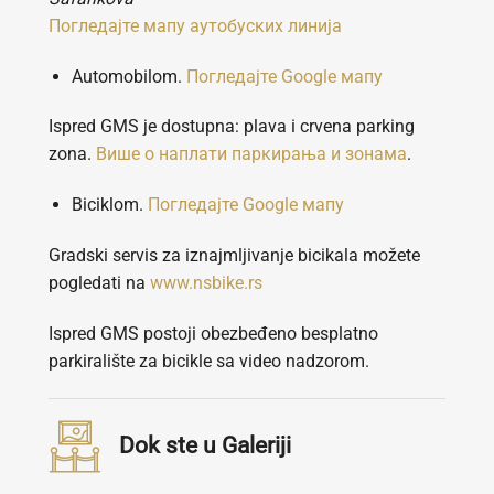
Погледајте мапу аутобуских линија
Аutomobilom.
Погледајте Google мапу
Ispred GMS je dostupna: plava i crvena parking
zona.
Више о наплати паркирања и зонама
.
Biciklom.
Погледајте Google мапу
Gradski servis za iznajmljivanje bicikala možete
pogledati na
www.nsbike.rs
Ispred GMS postoji obezbeđeno besplatno
parkiralište za bicikle sa video nadzorom.
Dok ste u Galeriji