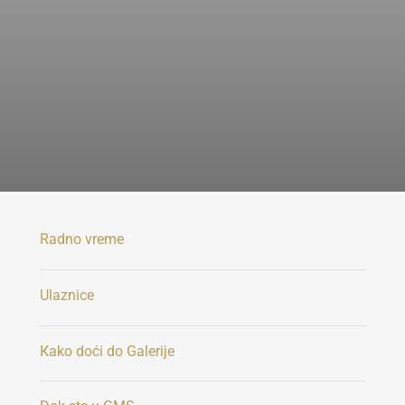
Radno vreme
Ulaznice
Каko doći do Galerije