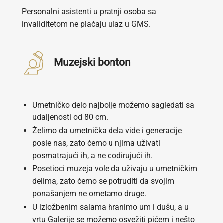
Personalni asistenti u pratnji osoba sa
invaliditetom ne plaćaju ulaz u GMS.
Muzejski bonton
Umetničko delo najbolje možemo sagledati sa
udaljenosti od 80 cm.
Želimo da umetnička dela vide i generacije
posle nas, zato ćemo u njima uživati
posmatrajući ih, a ne dodirujući ih.
Posetioci muzeja vole da uživaju u umetničkim
delima, zato ćemo se potruditi da svojim
ponašanjem ne ometamo druge.
U izložbenim salama hranimo um i dušu, a u
vrtu Galerije se možemo osvežiti pićem i nešto