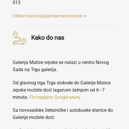
013
GMSprodavnica@galerijamaticesrpske.rs
Kako do nas
Galerija Matice srpske se nalazi u centru Novog
Sada na Trgu galerija.
Od glavnog trga Trga slobode do Galerije Matice
srpske možete doći laganom šetnjom od 6–7
minuta.
Погледајте Google мапу
Sa novosadske železničke i autobuske stanice do
Galerije možete doći: