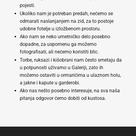
pojesti.
Ukoliko nam je potreban predah, nećemo se
odmarati naslanjanjem na zid, za to postoje
udobne fotelje u izložbenom prostoru.
Ako nam se neko umetničko delo posebno
dopadne, za uspomenu ga možemo
fotografisati, ali nećemo koristiti blic.
Torbe, ruksazi i kišobrani nam često smetaju da
u potpunosti uživamo u Galeriji, zato ih
možemo ostaviti u ormarićima u ulaznom holu,
a jakne i kapute u garderobi.
Ako nas nešto posebno interesuje, na sva naša
pitanja odgovor ćemo dobiti od kustosa.