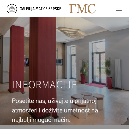
Skip
to
content
INFORMACIJE
Posetite nas, uživajte u prijatnoj
atmosferi i doživite umetnost na
najbolji mogući način.