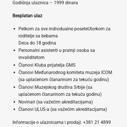
Godišnja ulaznica – 1999 dinara
Besplatan ulaz
Petkom za sve individualne poseteUtorkom za
roditelje sa bebama
Deca do 18 godina
Personalni asistenti u pratnji osoba sa
invaliditetom
Članovi Kluba prijatelja GMS
Članovi Međunarodnog komiteta muzeja ICOM
(sa uplaćenom članarinom za tekuću godinu)
Članovi Muzejskog društva Srbije (sa
uplaćenom članarinom za tekuću godinu)
Novinari (sa važećim akreditacijama)
Članovi ULUS-a (sa važećim akreditacijama)
Informacije o ulaznicama i prodaji: +381 21 4899