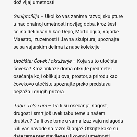
doživljaj umetnosti.
Skulptofilija
– Ukoliko vas zanima razvoj skulpture
u nacionalnoj umetnosti novijeg doba, kroz šest
celina definisanih kao Depo, Morfologija, Vajarke,
Maestro, Izuzetnosti i Javna skulptura, upoznajte
se sa vajarskim delima iz naše kolekcije.
Utočišta: Čovek i okruženje
– Koja su to utočišta
čoveka? Kroz prikaze doma otkrijte predmete i
osećanja koji oblikuju ovaj prostor, a prirodu kao
čovekovo utočište upoznajte preko predstava
pejzaža i drugih prizora.
Tabu: Telo i um
– Da li su osećanja, nagost,
drugost i smrt još uvek tabu teme u našem
društvu? Da li ove teme u vama izazivaju nelagodu
i/ili vas navode na razmišljanja? Otkrijte kako su
date teme predstavljene u likovnoj umetnosti