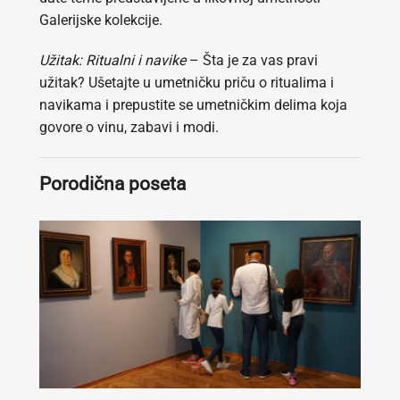
Galerijske kolekcije.
Užitak: Ritualni i navike
– Šta je za vas pravi
užitak? Ušetajte u umetničku priču o ritualima i
navikama i prepustite se umetničkim delima koja
govore o vinu, zabavi i modi.
Porodična poseta