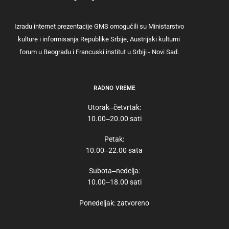
Izradu internet prezentacije GMS omogućili su Ministarstvo
kulture i informisanja Republike Srbije, Austrijski kulturni
forum u Beogradu i Francuski institut u Srbiji - Novi Sad.
RADNO VREME
Utorak‒četvrtak:
10.00‒20.00 sati
Petak:
10.00‒22.00 sata
Subota‒nedelja:
10.00‒18.00 sati
Ponedeljak: zatvoreno