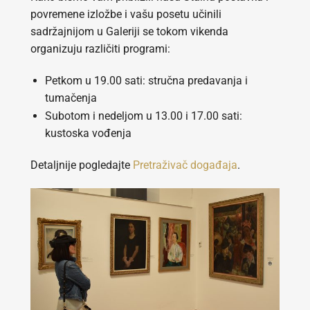
povremene izložbe i vašu posetu učinili
sadržajnijom u Galeriji se tokom vikenda
organizuju različiti programi:
Petkom u 19.00 sati: stručna predavanja i
tumačenja
Subotom i nedeljom u 13.00 i 17.00 sati:
kustoska vođenja
Detaljnije pogledajte
Pretraživač događaja
.