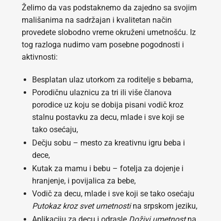
Želimo da vas podstaknemo da zajedno sa svojim
mališanima na sadržajan i kvalitetan način
provedete slobodno vreme okruženi umetnošću. Iz
tog razloga nudimo vam posebne pogodnosti i
aktivnosti:
Besplatan ulaz utorkom za roditelje s bebama,
Porodičnu ulaznicu za tri ili više članova
porodice uz koju se dobija pisani vodič kroz
stalnu postavku za decu, mlade i sve koji se
tako osećaju,
Dečju sobu – mesto za kreativnu igru beba i
dece,
Kutak za mamu i bebu – fotelja za dojenje i
hranjenje, i povijalica za bebe,
Vodič za decu, mlade i sve koji se tako osećaju
Putokaz kroz svet umetnosti
na srpskom jeziku,
Aplikaciju za decu i odrasle
Doživi umetnost
na