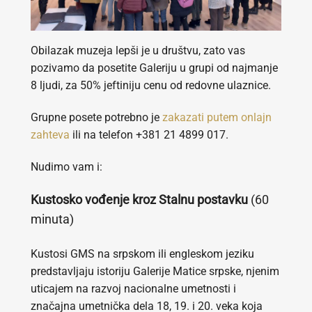
Obilazak muzeja lepši je u društvu, zato vas
pozivamo da posetite Galeriju u grupi od najmanje
8 ljudi, za 50% jeftiniju cenu od redovne ulaznice.
Grupne posete potrebno je
zakazati putem onlajn
zahteva
ili na telefon +381 21 4899 017.
Nudimo vam i:
Kustosko vođenje kroz Stalnu postavku
(60
minuta)
Kustosi GMS na srpskom ili engleskom jeziku
predstavljaju istoriju Galerije Matice srpske, njenim
uticajem na razvoj nacionalne umetnosti i
značajna umetnička dela 18, 19. i 20. veka koja