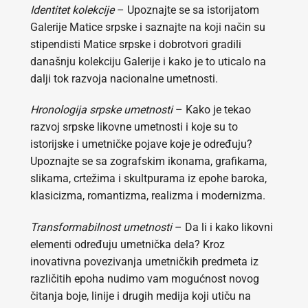
Identitet kolekcije
– Upoznajte se sa istorijatom
Galerije Matice srpske i saznajte na koji način su
stipendisti Matice srpske i dobrotvori gradili
današnju kolekciju Galerije i kako je to uticalo na
dalji tok razvoja nacionalne umetnosti.
Hronologija srpske umetnosti
– Kako je tekao
razvoj srpske likovne umetnosti i koje su to
istorijske i umetničke pojave koje je određuju?
Upoznajte se sa zografskim ikonama, grafikama,
slikama, crtežima i skultpurama iz epohe baroka,
klasicizma, romantizma, realizma i modernizma.
Transformabilnost umetnosti
– Da li i kako likovni
elementi određuju umetnička dela? Kroz
inovativna povezivanja umetničkih predmeta iz
različitih epoha nudimo vam mogućnost novog
čitanja boje, linije i drugih medija koji utiču na