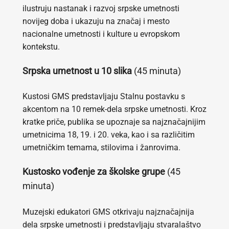
ilustruju nastanak i razvoj srpske umetnosti
novijeg doba i ukazuju na značaj i mesto
nacionalne umetnosti i kulture u evropskom
kontekstu.
Srpska umetnost u 10 slika
(45 minuta)
Kustosi GMS predstavljaju Stalnu postavku s
akcentom na 10 remek-dela srpske umetnosti. Kroz
kratke priče, publika se upoznaje sa najznačajnijim
umetnicima 18, 19. i 20. veka, kao i sa različitim
umetničkim temama, stilovima i žanrovima.
Kustosko vođenje za školske grupe
(45
minuta)
Muzejski edukatori GMS otkrivaju najznačajnija
dela srpske umetnosti i predstavljaju stvaralaštvo