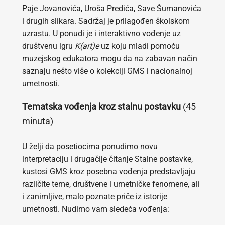
Paje Jovanovića, Uroša Predića, Save Šumanovića
i drugih slikara. Sadržaj je prilagođen školskom
uzrastu. U ponudi je i interaktivno vođenje uz
društvenu igru
K(art)e
uz koju mladi pomoću
muzejskog edukatora mogu da na zabavan način
saznaju nešto više o kolekciji GMS i nacionalnoj
umetnosti.
Tematska vođenja kroz stalnu postavku
(45
minuta)
U želji da posetiocima ponudimo novu
interpretaciju i drugačije čitanje Stalne postavke,
kustosi GMS kroz posebna vođenja predstavljaju
različite teme, društvene i umetničke fenomene, ali
i zanimljive, malo poznate priče iz istorije
umetnosti. Nudimo vam sledeća vođenja: