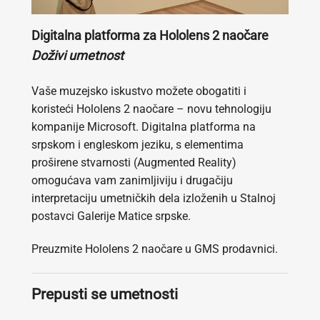
Digitalna platforma za Hololens 2 naočare
Doživi umetnost
Vaše muzejsko iskustvo možete obogatiti i
koristeći Hololens 2 naočare – novu tehnologiju
kompanije Microsoft. Digitalna platforma na
srpskom i engleskom jeziku, s elementima
proširene stvarnosti (Augmented Reality)
omogućava vam zanimljiviju i drugačiju
interpretaciju umetničkih dela izloženih u Stalnoj
postavci Galerije Matice srpske.
Preuzmite Hololens 2 naočare u GMS prodavnici.
Prepusti se umetnosti