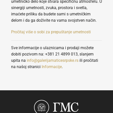
umetničko delo koje stvara specifičnu atmosferu. U
sinergiji umetnosti, zvuka, prostora i svetla,
imaćete priliku da budete sami s umetničkim
delom i da ga doživite na vama svojstven način.
Pročitaj više o sobi za prepuštanje umetnosti
Sve informacije o ulaznicama i prodaji možete
dobiti pozivom na: +381 21 4899 013, slanjem
upita na
info@galerijamaticesrpske.rs
ili pročitati
na našoj stranici
Informacije
.