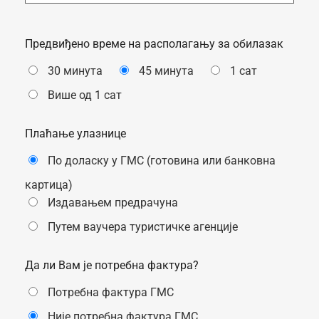
Предвиђено време на располагању за обилазак
30 минута
45 минута
1 сат
Више од 1 сат
Плаћање улазнице
По доласку у ГМС (готовина или банковна
картица)
Издавањем предрачуна
Путем ваучера туристичке агенције
Да ли Вам је потребна фактура?
Потребна фактура ГМС
Није потребна фактура ГМС