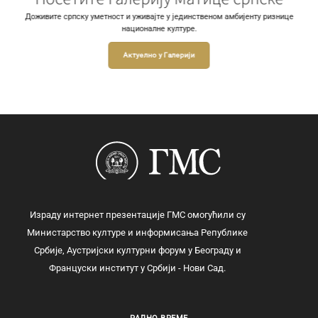
Доживите српску уметност и уживајте у јединственом амбијенту ризнице
националне културе.
Актуелно у Галерији
Израду интернет презентације ГМС омогућили су
Министарство културе и информисања Републике
Србије, Аустријски културни форум у Београду и
Француски институт у Србији - Нови Сад.