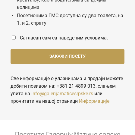
колицима
Посетиоцима ГМС доступна су два тоалета, на
1. и 2. спрату.
Сагласан сам са наведеним условима.
Све информације о улазницама и продаји можете
добити позивом на: +381 21 4899 013, слањем
упита на
info@galerijamaticesrpske.rs
или
прочитати на нашој страници
Информације
.
Посетите Галерију Матице српске