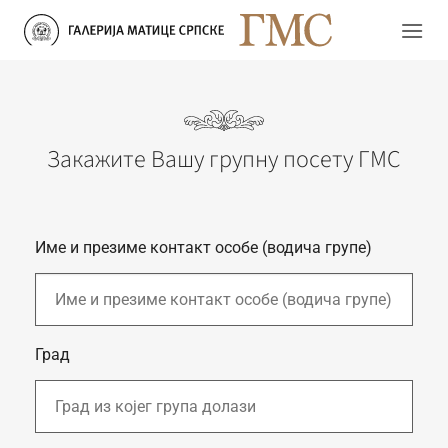
Прескочи
на
садржај
Закажите Вашу групну посету ГМС
Име и презиме контакт особе (водича групе)
Град