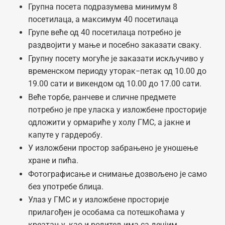
Групна посета подразумева минимум 8
посетилаца, а максимум 40 посетилаца
Групе веће од 40 посетилаца потребно је
раздвојити у мање и посебно заказати сваку.
Групну посету могуће је заказати искључиво у
временском периоду уторак−петак од 10.00 до
19.00 сати и викендом од 10.00 до 17.00 сати.
Веће торбе, ранчеве и сличне предмете
потребно је пре уласка у изложбене просторије
одложити у ормариће у холу ГМС, а јакне и
капуте у гардеробу.
У изложбени простор забрањено је уношење
хране и пића.
Фотографисање и снимање дозвољено је само
без употребе блица.
Улаз у ГМС и у изложбене просторије
прилагођен је особама са потешкоћама у
креатању, као и родитељима са дечјим