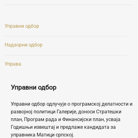
Управни одбор
Надзорни одбор
Управа
Управни одбор
Управни одбор одлучује о програмској делатности и
развојној политици Галерије, доноси Стратешки
план, Програм рада и Финансијски план, усваја
Годишњи извештај и предлаже кандидата за
управника Матици српској.