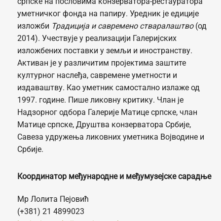
српске на пословима конзерватора-рестауратора
уметничког фонда на папиру. Уредник је едиције
изложби
Традиција и савремено стваралаштво
(од
2014). Учествује у реализацији Галеријских
изложбених поставки у земљи и иностранству.
Активан је у различитим пројектима заштите
културног наслеђа, савремене уметности и
издаваштву. Као уметник самостално излаже од
1997. године. Пише ликовну критику. Члан је
Надзорног одбора Галерије Матице српске, члан
Матице српске, Друштва конзерватора Србије,
Савеза удружења ликовних уметника Војводине и
Србије.
Координатор међународне и међумузејске сарадње
Мр Лолита Пејовић
(+381) 21 4899023