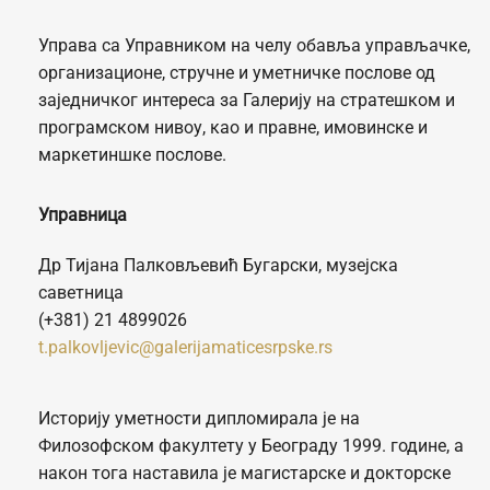
Управа са Управником на челу обавља управљачке,
организационе, стручне и уметничке послове од
заједничког интереса за Галерију на стратешком и
програмском нивоу, као и правне, имовинске и
маркетиншке послове.
Управница
Др Тијана Палковљевић Бугарски, музејска
саветница
(+381) 21 4899026
t.palkovljevic@galerijamaticesrpske.rs
Историју уметности дипломирала је на
Филозофском факултету у Београду 1999. године, а
након тога наставила је магистарске и докторске