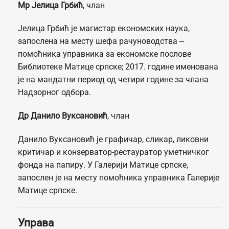
Мр Јелица Грбић
, члан
Јелица Грбић је магистар економских наука,
запослена на месту шефа рачуноводства ‒
помоћника управника за економске послове
Библиотеке Матице српске; 2017. године именована
је на мандатни период од четири године за члана
Надзорног одбора.
Др Данило Вуксановић
, члан
Данило Вуксановић је графичар, сликар, ликовни
критичар и конзерватор-рестауратор уметничког
фонда на папиру. У Галерији Матице српске,
запослен је на месту помоћника управника Галерије
Матице српске.
Управа