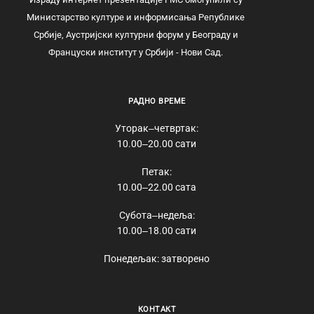
Министарство културе и информисања Републике
Србије, Аустријски културни форум у Београду и
Француски институт у Србији - Нови Сад.
РАДНО ВРЕМЕ
Уторак‒четвртак:
10.00‒20.00 сати
Петак:
10.00‒22.00 сата
Субота‒недеља:
10.00‒18.00 сати
Понедељак: затворено
КОНТАКТ