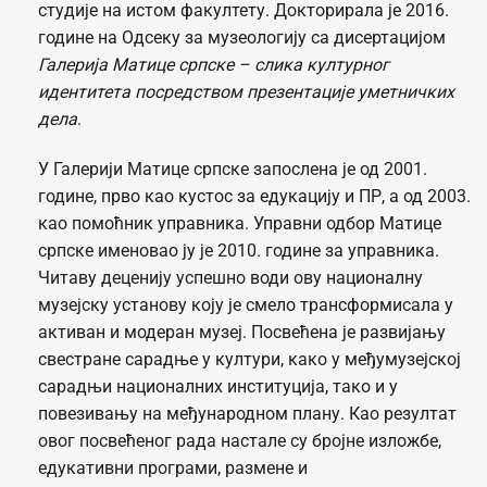
студије на истом факултету. Докторирала је 2016.
године на Одсеку за музеологију са дисертацијом
Галерија Матице српске – слика културног
идентитета посредством презентације уметничких
дела
.
У Галерији Матице српске запослена је од 2001.
године, прво као кустос за едукацију и ПР, а од 2003.
као помоћник управника. Управни одбор Матице
српске именовао ју је 2010. године за управника.
Читаву деценију успешно води ову националну
музејску установу коју је смело трансформисала у
активан и модеран музеј. Посвећена је развијању
свестране сарадње у култури, како у међумузејској
сарадњи националних институција, тако и у
повезивању на међународном плану. Као резултат
овог посвећеног рада настале су бројне изложбе,
едукативни програми, размене и