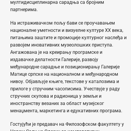
мултидисциплинарна сарадња са бројним
партнерима.
На истраживачком пољу бави се проучавањем
националне уметности и визуелне културе XX века,
питањима заштите и промоције културног наслеђа и
развојем иновативних музеолошких приступа.
Ангажована је на креирању програмске и
издавачке делатности Галерије, развоју
међународне сарадње и позиционирању Галерије
Матице српске на националном и међународном
нивоу. Објављује књиге, текстове у каталозима и
прилоге у стручним часописима. Учествује у раду
стручних скупова и радионица у земљи и
иностранству везаних за област музејског
менаџмента, маркетинга и едукативних програма.
Гостујући је предавач на Филозофском факултету у