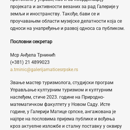
пројеката и активности везаних за рад Галерије у
земљи и иностранству. Такође, бави се и
проучавањем области музејске делатности која се
односи на унапређење и развој односа са публиком.
Пословни секретар
Мср Анђела Трнинић
(+381) 21 4899023
a.trninic@galerijamaticesrpske.rs
Звање мастер туризмолога, студијски програм
Управљање културним туризмом и културним
наслеђем, стиче 2023. године на Природно-
математичком факултету у Новом Саду. Исте
године, у Галерији Матице српске, ангажована је
најпре на пословима пријема публике и вођења
кроз актуелне изложбе и сталну поставку у оквиру