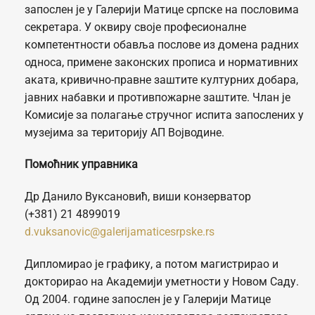
запослен је у Галерији Матице српске на пословима
секретара. У оквиру своје професионалне
компетентности обавља послове из домена радних
односа, примене законских прописа и нормативних
аката, кривично-правне заштите културних добара,
јавних набавки и противпожарне заштите. Члан је
Комисије за полагање стручног испита запослених у
музејима за територију АП Војводине.
Помоћник управника
Др Данило Вуксановић, виши конзерватор
(+381) 21 4899019
d.vuksanovic@galerijamaticesrpske.rs
Дипломирао је графику, а потом магистрирао и
докторирао на Академији уметности у Новом Саду.
Од 2004. године запослен је у Галерији Матице