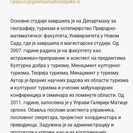
l.pejovic@galerijamaticesrpske.rs
Основне студије завршила је на Департману за
географију, туризам и хотелијерство Природно-
математичког факултета, Универзитета у Новом
Саду, где је завршила и магистарске студије. Од
2007. године радила је на факултету као
истраживач-приправник и асистент на предметима
Културна добра у туризму, Менаџмент културног
туризма, Теорија туризма, Менаџмент у туризму.
Аутор је бројних научних радова из области туризма
и културног туризма и учесник међународних
конференција и семинара из поменуте области. Од
2011. године, запослена је у Управи Галерије Матице
српске. Обавља послове асистента управника,
пословног секретара, пројектног координатора и
преводиоца. Задужена је за администрацију и
протоколе у управи, као и за координацију