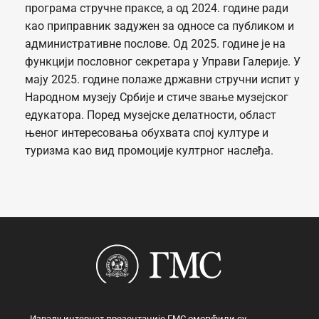
програма стручне праксе, а од 2024. године ради
као приправник задужен за односе са публиком и
административне послове. Од 2025. године је на
функцији пословног секретара у Управи Галерије. У
мају 2025. године полаже државни стручни испит у
Народном музеју Србије и стиче звање музејског
едукатора. Поред музејске делатности, област
њеног интересовања обухвата спој културе и
туризма као вид промоције култрног наслеђа.
Израду интернет презентације ГМС омогућили су