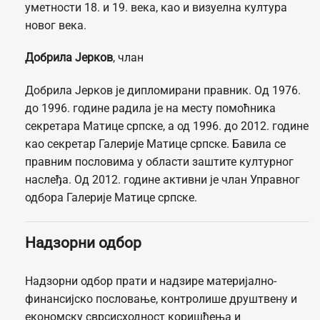
уметности 18. и 19. века, као и визуелна култура
новог века.
Добрила Јерков
, члан
Добрила Јерков је дипломирани правник. Од 1976.
до 1996. године радила је на месту помоћника
секретара Матице српске, а од 1996. до 2012. године
као секретар Галерије Матице српске. Бавила се
правним пословима у области заштите културног
наслеђа. Од 2012. године активни је члан Управног
одбора Галерије Матице српске.
Надзорни одбор
Надзорни одбор прати и надзире материјално-
финансијско пословање, контролише друштвену и
економску сврсисходност коришћења и