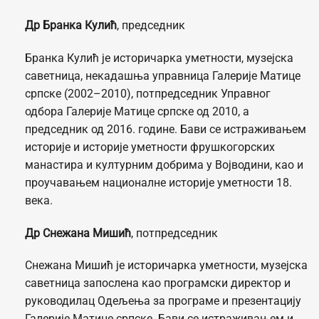
Др Бранка Кулић
, председник
Бранка Кулић је историчарка уметности, музејска
саветница, некадашња управница Галерије Матице
српске (2002–2010), потпредседник Управног
одбора Галерије Матице српске од 2010, а
председник од 2016. године. Бави се истраживањем
историје и историје уметности фрушкогорских
манастира и културним добрима у Војводини, као и
проучавањем националне историје уметности 18.
века.
Др Снежана Мишић
, потпредседник
Снежана Мишић је историчарка уметности, музејска
саветница запослена као програмски директор и
руководилац Одељења за програме и презентацију
Галерије Матице српске. Бави се истраживањем и