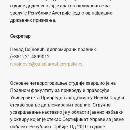
године додељено јој је златно одликовање за
заслуге Републике Аустрије, једно од највиших
државних признања.
Секретар
Ненад Војновић, дипломирани правник
(+381) 21 4899012
n.vojnovic@galerijamaticesrpske.rs
Oсновне четворогодишње студије завршио je на
Правном факултету за привреду и правосуђе
Универзитета Привредна академија у Новом Саду и
стекао звање дипломирани правник. Стручно
усавршавање наставио је у области јавних набавки
у оквиру којег је стекао Сертификат Управе за јавне
набавке Републике Србије. Од 2010. године