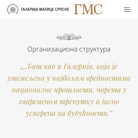
Прескочи
на
садржај
Организациона структура
„..Баш као и Галерија, која је
утемељена у најбољим вредностима
националне прошлости, чврста у
савременом тренутку и јасно
усмерена ка будућности.“