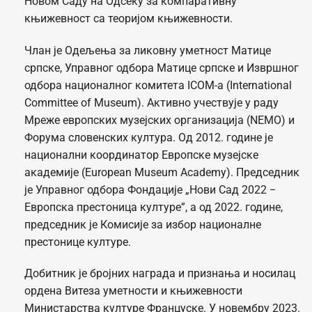
Новом Саду на Одсеку за компаративну
књижевност са теоријом књижевности.
Члан је Одељења за ликовну уметност Матице
српске, Управног одбора Матице српске и Извршног
одбора националног комитета ICOM-а (International
Committee of Museum). Активно учествује у раду
Мреже европских музејских организација (NEMO) и
Форума словенских култура. Од 2012. године је
национални координатор Европске музејске
академије (European Museum Academy). Председник
је Управног одбора Фондације „Нови Сад 2022 −
Европска престоница културе”, а од 2022. године,
председник је Комисије за избор националне
престонице културе.
Добитник је бројних награда и признања и носилац
ордена Витеза уметности и књижевности
Министарства културе Француске. У новембру 2023.