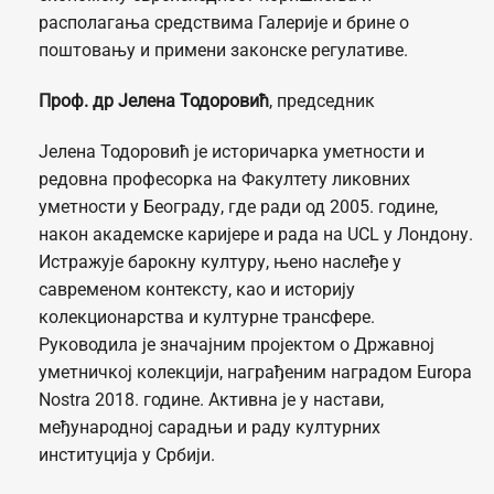
располагања средствима Галерије и брине о
поштовању и примени законске регулативе.
Проф. др Јелена Тодоровић
, председник
Јелена Тодоровић је историчарка уметности и
редовна професорка на Факултету ликовних
уметности у Београду, где ради од 2005. године,
након академске каријере и рада на UCL у Лондону.
Истражује барокну културу, њено наслеђе у
савременом контексту, као и историју
колекционарства и културне трансфере.
Руководила је значајним пројектом о Државној
уметничкој колекцији, награђеним наградом Europa
Nostra 2018. године. Активна је у настави,
међународној сарадњи и раду културних
институција у Србији.