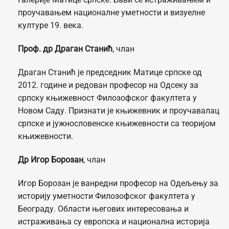
проучавањем националне уметности и визуелне
културе 19. века.
Проф. др Драган Станић
, члан
Драган Станић је председник Матице српске од
2012. године и редован професор на Одсеку за
српску књижевност Филозофског факултета у
Новом Саду. Признати је књижевник и проучавалац
српске и јужнословенске књижевности са теоријом
књижевности.
Др Игор Борозан
, члан
Игор Борозан је ванредни професор на Одељењу за
историју уметности Филозофског факултета у
Београду. Области његових интересовања и
истраживања су европска и национална историја