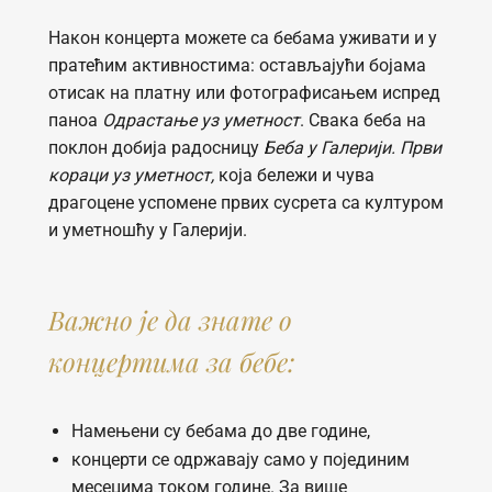
Након концерта можете са бебама уживати и у
пратећим активностима: остављајући бојама
отисак на платну или фотографисањем испред
паноа
Одрастање уз уметност
. Свака беба на
поклон добија радосницу
Беба у Галерији. Први
кораци уз уметност,
која бележи и чува
драгоцене успомене првих сусрета са културом
и уметношћу у Галерији.
Важно је да знате о
концертима за бебе:
Намењени су бебама до две године,
концерти се одржавају само у појединим
месецима током године. За више