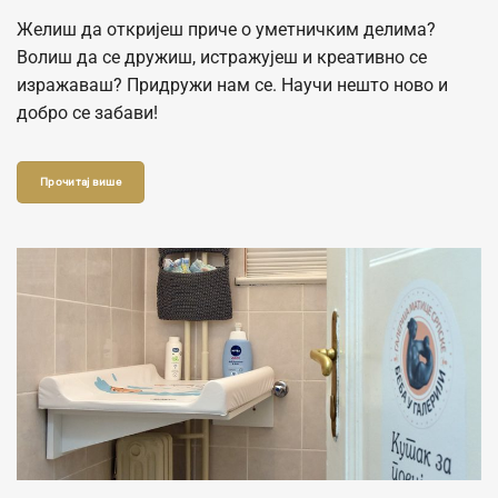
Желиш да откријеш приче о уметничким делима?
Волиш да се дружиш, истражујеш и креативно се
изражаваш? Придружи нам се. Научи нешто ново и
добро се забави!
Прочитај више