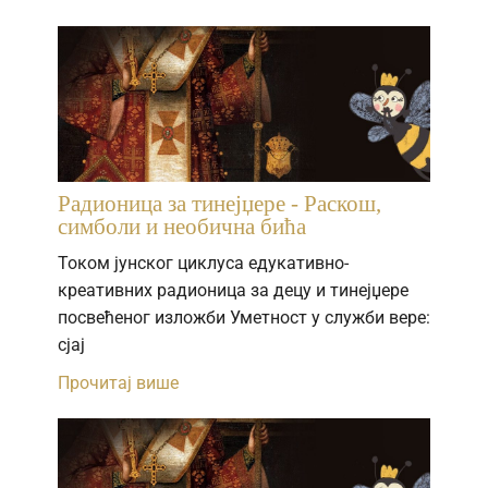
Радионица за тинејџере - Раскош,
симболи и необична бића
Током јунског циклуса едукативно-
креативних радионица за децу и тинејџере
посвећеног изложби Уметност у служби вере:
сјај
Прочитај више