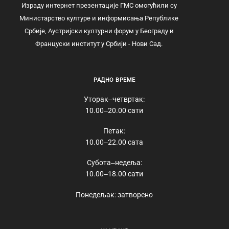
Израду интернет презентације ГМС омогућили су
Министарство културе и информисања Републике
Србије, Аустријски културни форум у Београду и
Француски институт у Србији - Нови Сад.
РАДНО ВРЕМЕ
Уторак‒четвртак:
10.00‒20.00 сати
Петак:
10.00‒22.00 сата
Субота‒недеља:
10.00‒18.00 сати
Понедељак: затворено