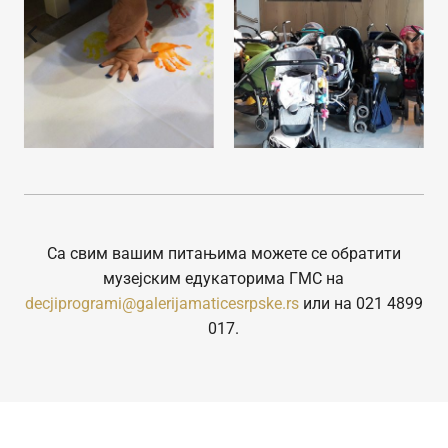
Са свим вашим питањима можете се обратити
музејским едукаторима ГМС на
decjiprogrami@galerijamaticesrpske.rs
или на 021 4899
017.