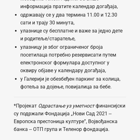
информација пратите календар догађаја,
одржавају се у два термина 11.00 и 12.30
сати и трају 30 минута,
улазнице су бесплатне и важе за једно дете
и родитеље/старатеље,
улазницу је због ограниченог броја
посетилаца потребно резервисати путем
електронског формулара доступног у
оквиру објаве у календару догађаја,
у Галерији је обезбеђен паркинг за колица,
фотеља за дојење, повијалица за бебе.
*Пројекат
Одрастање уз уметност
финансијски
су подржали Фондација „Нови Сад 2021 ‒
Европска престоница културе”, Војвођанска
банка ‒ ОТП група и Теленор фондација.