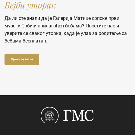
Беjби уторак
Да ли сте знали да је Галерија Матице српске први
музеј у Србији прилагођен бебама? Посетите нас и
уверите се сваког уторка, када је улаз за родитеље са
бебама бесплатан.
Прочитај више