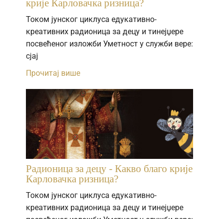
крије Карловачка ризница?
Током јунског циклуса едукативно-
креативних радионица за децу и тинејџере
посвећеног изложби Уметност у служби вере:
сјај
Прочитај више
Радионица за децу - Какво благо крије
Карловачка ризница?
Током јунског циклуса едукативно-
креативних радионица за децу и тинејџере