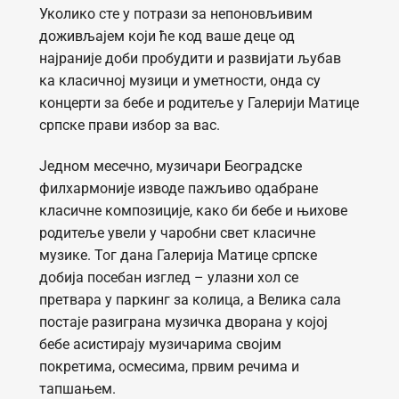
Уколико сте у потрази за непоновљивим
доживљајем који ће код ваше деце од
најраније доби пробудити и развијати љубав
ка класичној музици и уметности, онда су
концерти за бебе и родитеље у Галерији Матице
српске прави избор зa вас.
Једном месечно, музичари Београдске
филхармоније изводе пажљиво одабране
класичне композиције, како би бебе и њихове
родитеље увели у чаробни свет класичне
музике. Тог дана Галерија Матице српске
добија посебан изглед – улазни хол се
претвара у паркинг за колица, а Велика сала
постаје разиграна музичка дворана у којој
бебе асистирају музичарима својим
покретима, осмесима, првим речима и
тапшањем.