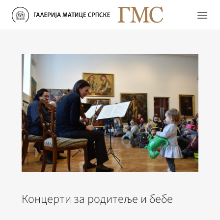
Прескочи
на
садржај
Концерти за родитеље и бебе