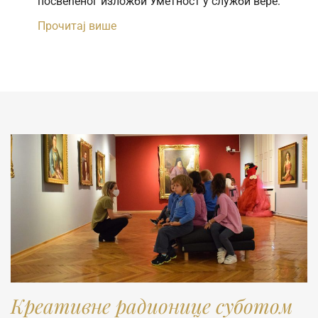
посвећеног изложби Уметност у служби вере:
Прочитај више
Креативне радионице суботом