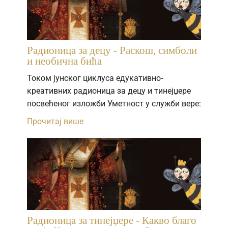
Радионица за децу - Раскош, симболи
и необична бића
Током јунског циклуса едукативно-
креативних радионица за децу и тинејџере
посвећеног изложби Уметност у служби вере:
Прочитај више
Радионица за тинејџере - Какво благо