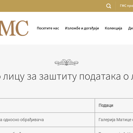
ГМС пр
Посетите нас
Изложбе и догађаји
Колекција
Ди
 лицу за заштиту података о
Подаци
а односно обрађивача
Галерија Матице 