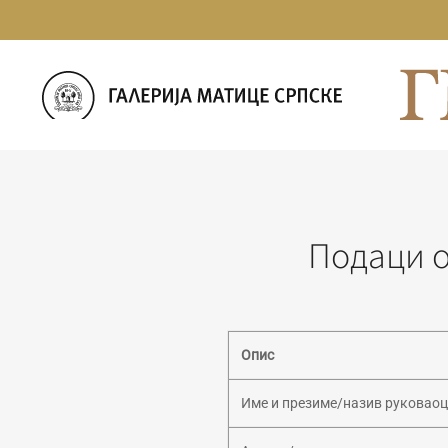
Прескочи
на
садржај
Подаци о
Опис
Име и презиме/назив руковаоц