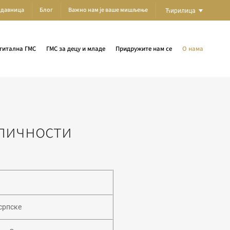
одавница
Блог
Важно нам је ваше мишљење
Ћирилица
гитална ГМС
ГМС за децу и младе
Придружите нам се
О нама
 личности
српске