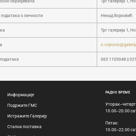
носно обрађивача
Трг галерија 1, Н
 података о личности
Ненад Војновић
ака
Трг галерија 1, Н
а
n.vojnovic@galerij
 података
063 1103048 || 02
РАДНО ВРЕМЕ
Информације
Уторак‒четврт
Подржите ГМС
10.00‒20.00 са
Истражите Галерију
Петак:
Стална поставка
10.00‒22.00 са