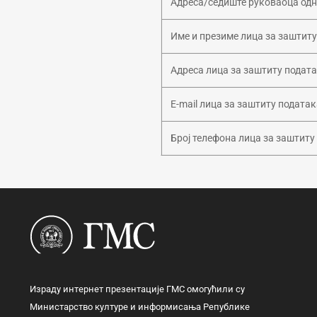
Адреса/седиште руковаоца од
Име и презиме лица за заштиту
Адреса лица за заштиту подат
E-mail лица за заштиту податак
Број телефона лица за заштиту
Израду интернет презентације ГМС омогућили су
Министарство културе и информисања Републике