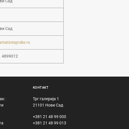
ови Сад
ови Сад
amaticesprske.rs
1 4899012
КОНТАКТ
ак:
Трг галерија 1
ти
21101 Нови Сад
+381 21 48 99 000
та
+381 21 48 99 013