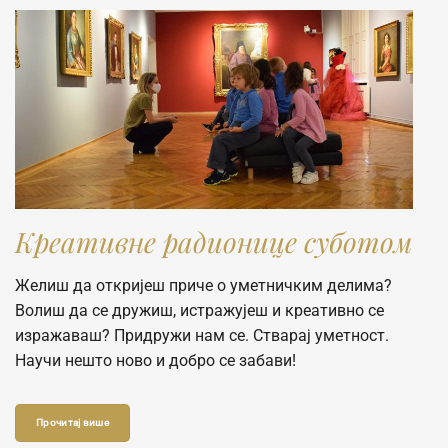
Креативне радионице суботом
Желиш да откријеш приче о уметничким делима?
Волиш да се дружиш, истражујеш и креативно се
изражаваш? Придружи нам се. Стварај уметност.
Научи нешто ново и добро се забави!
Прочитај више