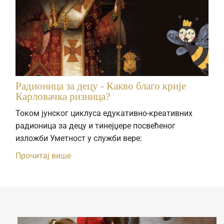
Радионица за децу - Какво благо крије
Карловачка ризница?
Током јунског циклуса едукативно-креативних
радионица за децу и тинејџере посвећеног
изложби Уметност у служби вере:
Прочитај више