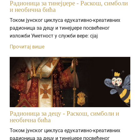
Радионица за тинејџере - Раскош, симболи
и необична бића
Током јунског циклуса едукативно-креативних
радионица за децу и тинејџере посвећеног
изложби Уметност у служби вере: сјај
Прочитај више
Радионица за децу - Раскош, симболи и
необична бића
Током јунског циклуса едукативно-креативних
радионица за децу и тинејџере посвећеног