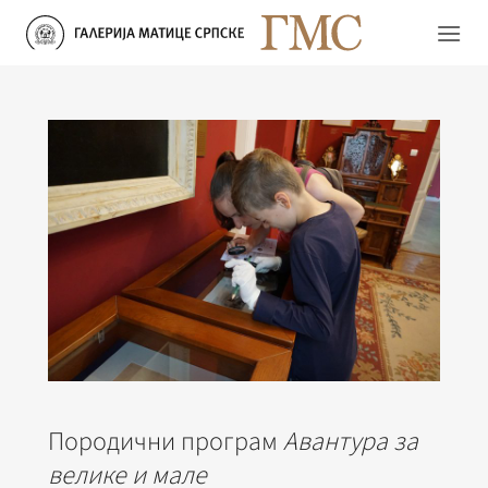
Прескочи
на
садржај
Породични програм
Авантура за
велике и мале