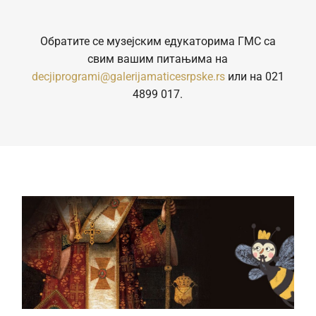
Обратите се музејским едукаторима ГМС са
свим вашим питањима на
decjiprogrami@galerijamaticesrpske.rs
или на 021
4899 017.