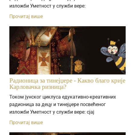
изложби Уметност у служби вере:
Прочитај више
Радионица за тинејџере - Какво благо крије
Карловачка ризница?
Током јунског циклуса едукативно-креативних
радионица за децу и тинејџере посвећеног
изложби Уметност у служби вере: сјај
Прочитај више