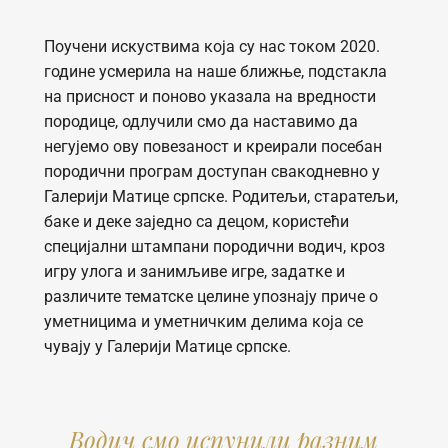
Поучени искуствима која су нас током 2020.
године усмерила на наше ближње, подстакла
на присност и поново указала на вредности
породице, одлучили смо да наставимо да
негујемо ову повезаност и креирали посебан
породични програм доступан свакодневно у
Галерији Матице српске. Родитељи, старатељи,
баке и деке заједно са децом, користећи
специјални штампани породични водич, кроз
игру улога и занимљиве игре, задатке и
различите тематске целине упознају приче о
уметницима и уметничким делима која се
чувају у Галерији Матице српске.
Водич смо испунили разним