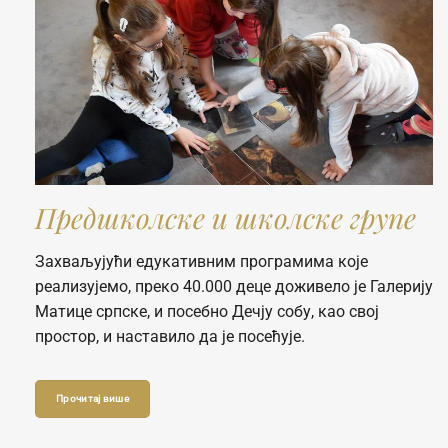
Предшколске и школске групе
Захваљујући едукативним програмима које
реализујемо, преко 40.000 деце доживело је Галерију
Матице српске, и посебно Дечју собу, као свој
простор, и наставило да је посећује.
Прочитај више