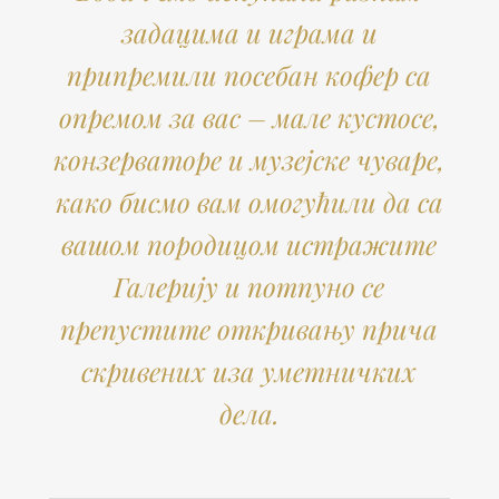
задацима и играма и
припремили посебан кофер са
опремом за вас – мале кустосе,
конзерваторе и музејске чуваре,
како бисмо вам омогућили да са
вашом породицом истражите
Галерију и потпуно се
препустите откривању прича
скривених иза уметничких
дела.