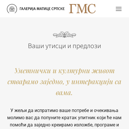
Прескочи
на
садржај
Ваши утисци и предлози
Уметнички и културни живот
стварамо заједно, у интеракцији са
вама.
У жељи да испратимо ваше потребе и очекивања
молимо вас да попуните кратак упитник који ће нам
помоћи да заједно креирамо изложбе, програме и