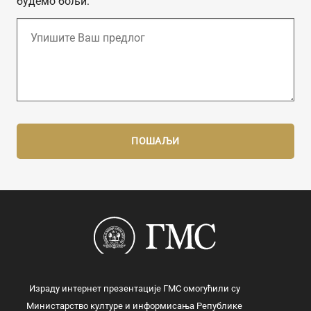
будемо бољи:
Израду интернет презентације ГМС омогућили су
Министарство културе и информисања Републике