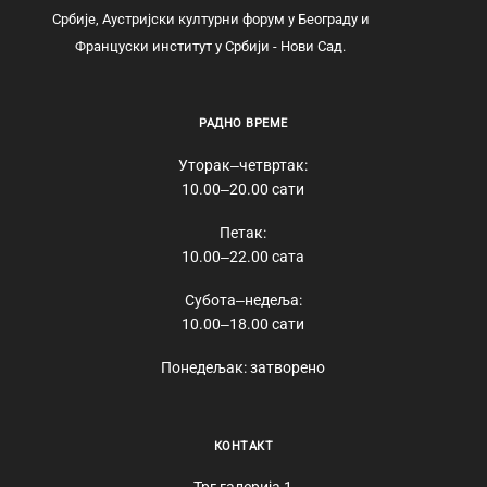
Србије, Аустријски културни форум у Београду и
Француски институт у Србији - Нови Сад.
РАДНО ВРЕМЕ
Уторак‒четвртак:
10.00‒20.00 сати
Петак:
10.00‒22.00 сата
Субота‒недеља:
10.00‒18.00 сати
Понедељак: затворено
КОНТАКТ