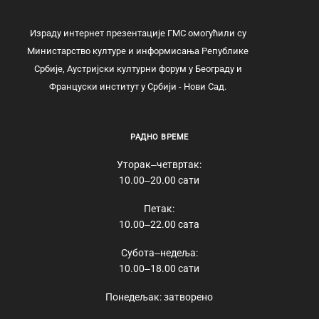
Израду интернет презентације ГМС омогућили су
Министарство културе и информисања Републике
Србије, Аустријски културни форум у Београду и
Француски институт у Србији - Нови Сад.
РАДНО ВРЕМЕ
Уторак‒четвртак:
10.00‒20.00 сати
Петак:
10.00‒22.00 сата
Субота‒недеља:
10.00‒18.00 сати
Понедељак: затворено