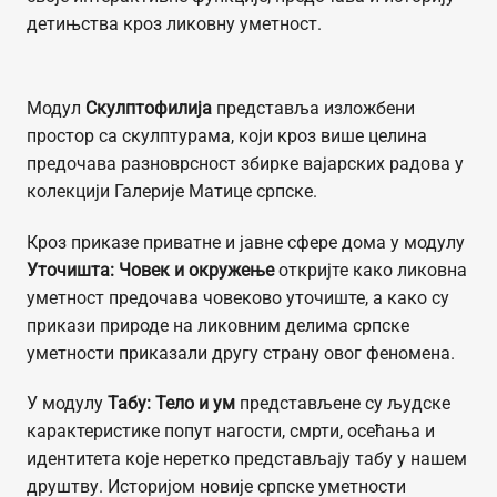
детињства кроз ликовну уметност.
Модул
Скулптофилија
представља изложбени
простор са скулптурама, који кроз више целина
предочава разноврсност збирке вајарских радова у
колекцији Галерије Матице српске.
Кроз приказе приватне и јавне сфере дома у модулу
Уточишта: Човек и окружење
откријте како ликовна
уметност предочава човеково уточиште, а како су
прикази природе на ликовним делима српске
уметности приказали другу страну овог феномена.
У модулу
Табу: Тело и ум
представљене су људске
карактеристике попут нагости, смрти, осећања и
идентитета које неретко представљају табу у нашем
друштву. Историјом новије српске уметности