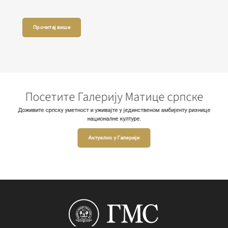
Прочитај више
Посетите Галерију Матице српске
Доживите српску уметност и уживајте у јединственом амбијенту ризнице
националне културе.
Актуелно у Галерији