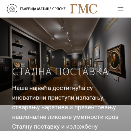
Прескочи
на
садржај
СТАЛНА ПОСТАВКА
Наша највећа достигнућа су
иновативни приступи излагању,
стварању наратива и презентовању
националне ликовне уметности кроз
Сталну поставку и изложбену