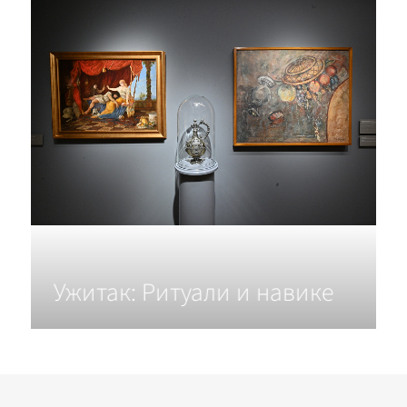
Ужитак: Ритуали и навике