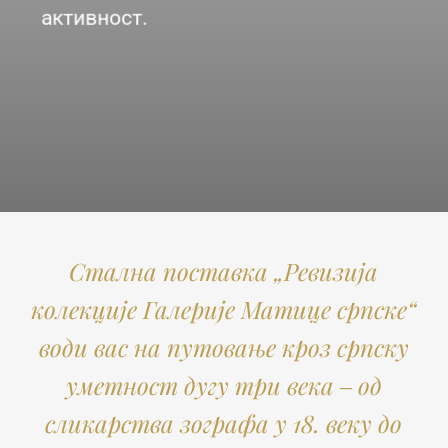
активност.
Стална поставка „Ревизија
колекције Галерије Матице српске“
води вас на путовање кроз српску
уметност дугу три века ‒ од
сликарствa зографа у 18. веку до