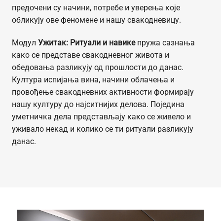
предочени су начини, потребе и уверења које
обликују ове феномене и нашу свакодневицу.
Модул
Ужитак: Ритуали и навике
пружа сазнања
како се представе свакодневног живота и
обедовања разликују од прошлости до данас.
Култура испијања вина, начини облачења и
провођење свакодневних активности формирају
нашу културу до најситнијих делова. Поједина
уметничка дела представљају како се живело и
уживало некад и колико се ти ритуали разликују
данас.