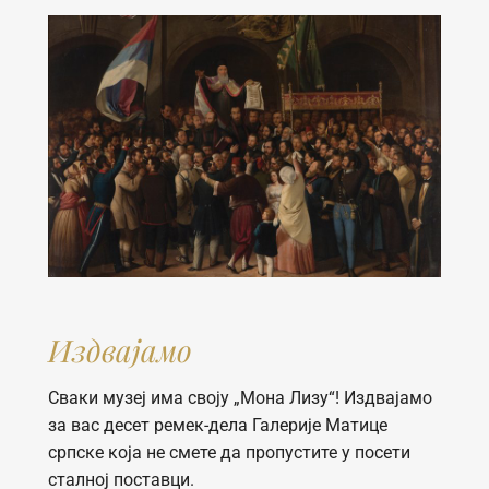
Издвајамо
Сваки музеј има своју „Мона Лизу“! Издвајамо
за вас десет ремек-дела Галерије Матице
српске која не смете да пропустите у посети
сталној поставци.