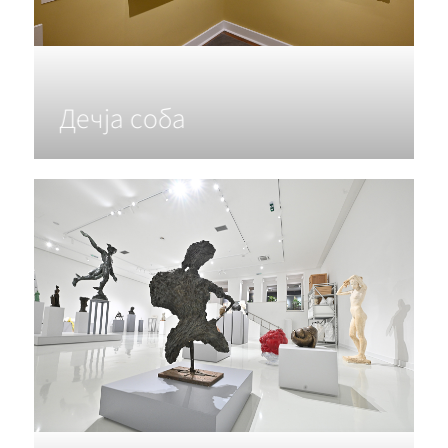
Дечја соба