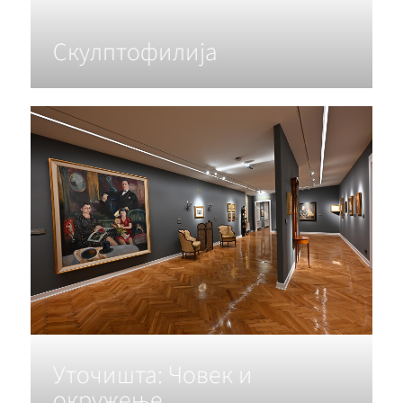
Скулптофилија
Уточишта: Човек и
окружење