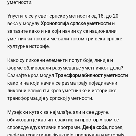
уметности.
Упустите се у свет српске уметности од 18. до 20.
века у модулу
Хронологија српске уметности
и
запазите како и на који начин су се национални
уметнички токови мењали током три века српске
културне историје.
Како су ликовни елементи попут боје, линије и
форме обликовали разумевање уметничког дела?
Сазнајте кроз модул
Трансформабилност уметности
како и на који начин се разматрају појединачни
ликовни елементи кроз уметничке и историјске
трансформације у српској уметности.
Музејски кутак за најмлађе, али и све друге,
обликован је као интерактивни простор у ком се
спроводе едукативни програми.
Дечја соба
, поред
своје интерактивне функције, предочава и историју