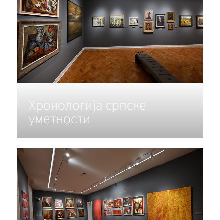
Хронологија српске
уметности