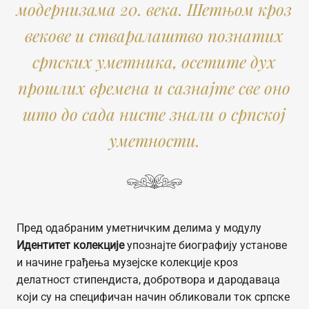
модернизама 20. века. Шетњом кроз
векове и стваралаштво познатих
српских уметника, осетите дух
прошлих времена и сазнајте све оно
што до сада нисте знали о српској
уметности.
Пред одабраним уметничким делима у модулу
Идентитет колекције
упознајте биографију установе
и начине грађења музејске колекције кроз
делатност стипендиста, добротвора и дародаваца
који су на специфичан начин обликовали ток српске