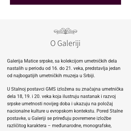
O Galeriji
Galerija Matice srpske, sa kolekcijom umetničkih dela
nastalih u periodu od 16. do 21. veka, predstavlja jedan
od najbogatijih umetničkih muzeja u Srbiji.
U Stalnoj postavci GMS izložena su značajna umetnička
dela 18, 19. i 20. veka koja ilustruju nastanak i razvoj
srpske umetnosti novijeg doba i ukazuju na položaj
nacionalne kulture u evropskom kontekstu. Pored Stalne
postavke, u Galeriji se priređuju povremene izložbe
različitog karaktera – međunarodne, monografske,