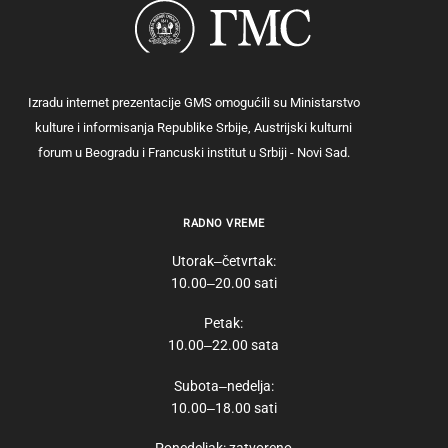
Izradu internet prezentacije GMS omogućili su Ministarstvo
kulture i informisanja Republike Srbije, Austrijski kulturni
forum u Beogradu i Francuski institut u Srbiji - Novi Sad.
RADNO VREME
Utorak‒četvrtak:
10.00‒20.00 sati
Petak:
10.00‒22.00 sata
Subota‒nedelja:
10.00‒18.00 sati
Ponedeljak: zatvoreno