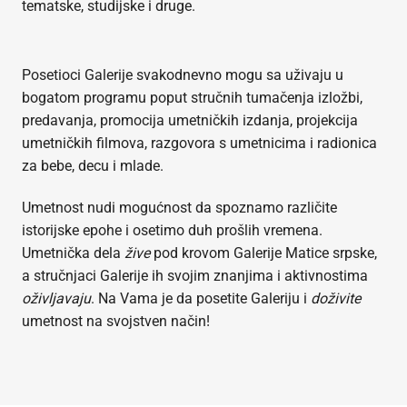
tematske, studijske i druge.
Posetioci Galerije svakodnevno mogu sa uživaju u
bogatom programu poput stručnih tumačenja izložbi,
predavanja, promocija umetničkih izdanja, projekcija
umetničkih filmova, razgovora s umetnicima i radionica
za bebe, decu i mlade.
Umetnost nudi mogućnost da spoznamo različite
istorijske epohe i osetimo duh prošlih vremena.
Umetnička dela
žive
pod krovom Galerije Matice srpske,
a stručnjaci Galerije ih svojim znanjima i aktivnostima
oživljavaju
. Na Vama je da posetite Galeriju i
doživite
umetnost na svojstven način!