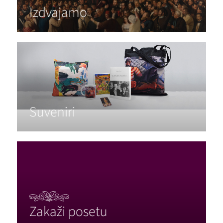
Izdvajamo
Suveniri
Zakaži posetu