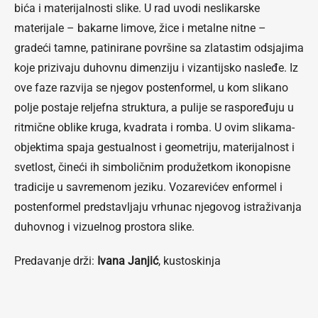
bića i materijalnosti slike. U rad uvodi neslikarske
materijale – bakarne limove, žice i metalne nitne –
gradeći tamne, patinirane površine sa zlatastim odsjajima
koje prizivaju duhovnu dimenziju i vizantijsko nasleđe. Iz
ove faze razvija se njegov postenformel, u kom slikano
polje postaje reljefna struktura, a pulije se raspoređuju u
ritmične oblike kruga, kvadrata i romba. U ovim slikama-
objektima spaja gestualnost i geometriju, materijalnost i
svetlost, čineći ih simboličnim produžetkom ikonopisne
tradicije u savremenom jeziku. Vozarevićev enformel i
postenformel predstavljaju vrhunac njegovog istraživanja
duhovnog i vizuelnog prostora slike.
Predavanje drži:
Ivana Janjić
, kustoskinja