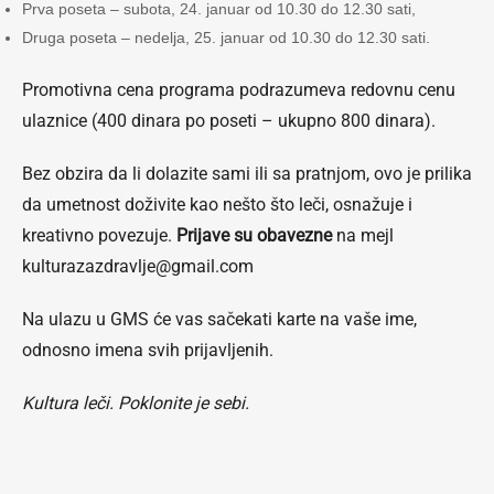
Prva poseta – subota, 24. januar od 10.30 do 12.30 sati,
Druga poseta – nedelja, 25. januar od 10.30 do 12.30 sati.
Promotivna cena programa podrazumeva redovnu cenu
ulaznice (400 dinara po poseti – ukupno 800 dinara).
Bez obzira da li dolazite sami ili sa pratnjom, ovo je prilika
da umetnost doživite kao nešto što leči, osnažuje i
kreativno povezuje.
Prijave su obavezne
na mejl
kulturazazdravlje@gmail.com
Na ulazu u GMS će vas sačekati karte na vaše ime,
odnosno imena svih prijavljenih.
Kultura leči. Poklonite je sebi.