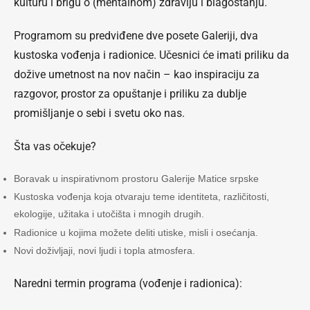
kulturu i brigu o (mentalnom) zdravlju i blagostanju.
Programom su predviđene dve posete Galeriji, dva
kustoska vođenja i radionice. Učesnici će imati priliku da
dožive umetnost na nov način – kao inspiraciju za
razgovor, prostor za opuštanje i priliku za dublje
promišljanje o sebi i svetu oko nas.
Šta vas očekuje?
Boravak u inspirativnom prostoru Galerije Matice srpske
Kustoska vođenja koja otvaraju teme identiteta, različitosti,
ekologije, užitaka i utočišta i mnogih drugih.
Radionice u kojima možete deliti utiske, misli i osećanja.
Novi doživljaji, novi ljudi i topla atmosfera.
Naredni termin programa (vođenje i radionica):