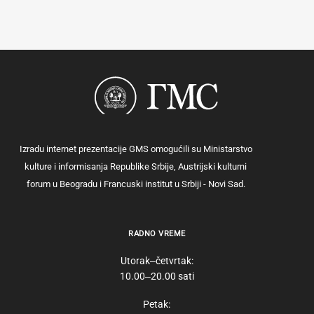
Izradu internet prezentacije GMS omogućili su Ministarstvo
kulture i informisanja Republike Srbije, Austrijski kulturni
forum u Beogradu i Francuski institut u Srbiji - Novi Sad.
RADNO VREME
Utorak‒četvrtak:
10.00‒20.00 sati
Petak: