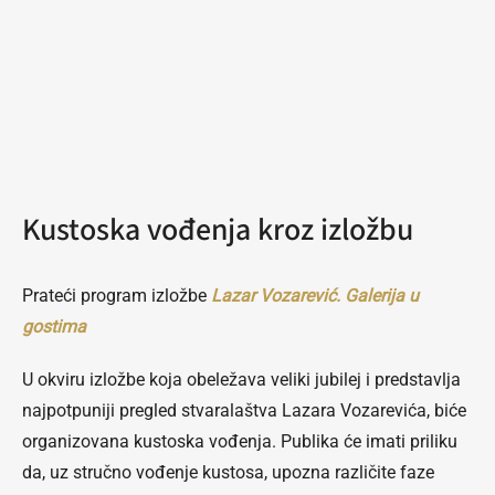
Kustoska vođenja kroz izložbu
Prateći program izložbe
Lazar Vozarević. Galerija u
gostima
U okviru izložbe koja obeležava veliki jubilej i predstavlja
najpotpuniji pregled stvaralaštva Lazara Vozarevića, biće
organizovana kustoska vođenja. Publika će imati priliku
da, uz stručno vođenje kustosa, upozna različite faze