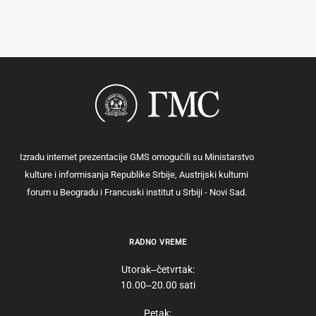
Izradu internet prezentacije GMS omogućili su Ministarstvo
kulture i informisanja Republike Srbije, Austrijski kulturni
forum u Beogradu i Francuski institut u Srbiji - Novi Sad.
RADNO VREME
Utorak‒četvrtak:
10.00‒20.00 sati
Petak: