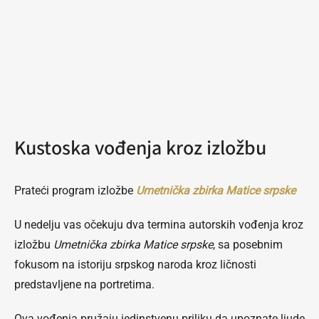
Kustoska vođenja kroz izložbu
Prateći program izložbe
Umetnička zbirka Matice srpske
U nedelju vas očekuju dva termina autorskih vođenja kroz
izložbu
Umetnička zbirka Matice srpske
, sa posebnim
fokusom na istoriju srpskog naroda kroz ličnosti
predstavljene na portretima.
Ova vođenja pružaju jedinstvenu priliku da upoznate ljude