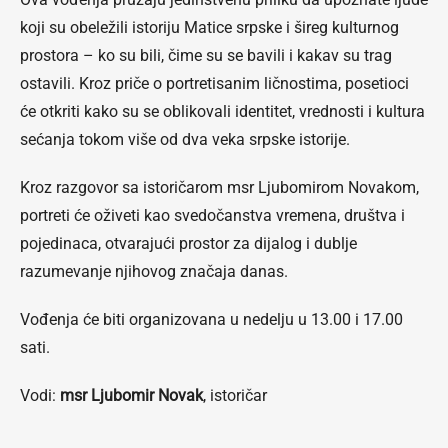
koji su obeležili istoriju Matice srpske i šireg kulturnog
prostora – ko su bili, čime su se bavili i kakav su trag
ostavili. Kroz priče o portretisanim ličnostima, posetioci
će otkriti kako su se oblikovali identitet, vrednosti i kultura
sećanja tokom više od dva veka srpske istorije.
Kroz razgovor sa istoričarom msr Ljubomirom Novakom,
portreti će oživeti kao svedočanstva vremena, društva i
pojedinaca, otvarajući prostor za dijalog i dublje
razumevanje njihovog značaja danas.
Vođenja će biti organizovana u nedelju u 13.00 i 17.00
sati.
Vodi:
msr Ljubomir Novak
, istoričar