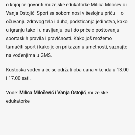
o kojoj će govoriti muzejske edukatorke Milica Milošević i
Vanja Ostojić. Sport sa sobom nosi višeslojnu priču – o
očuvanju zdravog tela i duha, podsticanja jedinstva, kako
u igranju tako i u navijanju, pa i do priče o poštovanju
sportaskih pravila i pravičnosti. Kako još možemo
tumačiti sport i kako je on prikazan u umetnosti, saznajte
na vođenjima u GMS.
Kustoska vođenja će se održati oba dana vikenda u 13.00
i 17.00 sati.
Vode:
Milica Milošević i Vanja Ostojić
, muzejske
edukatorke