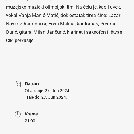
muzejsko-muzički olimpijski tim. Na čelu je, kao i uvek,
vokal Vanja Manić-Matić, dok ostatak tima čine: Lazar
Novkov, harmonika, Ervin Malina, kontrabas, Predrag
Đurić, gitara, Milan Jančurić, klarinet i saksofon i Ištvan
Čik, perkusije.
Datum
Otvaranje: 27. Jun 2024.
Traje do: 27. Jun 2024.
Vreme
21:00