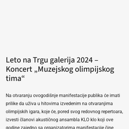
Leto na Trgu galerija 2024 –
Koncert „Muzejskog olimpijskog
tima“
Na otvaranju ovogodišnje manifestacije publika će imati
prilike da uživa u hitovima izvedenim na otvaranjima
olimpijskih igara, koje će, pored svog redovnog repertoara,
izvesti članovi akustičnog ansambla KLO klo koji ove
godine zajedno sa organizatorima manifestacije čine